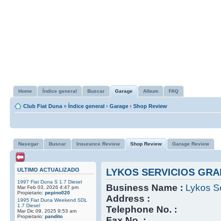
Home
Índice general
Buscar
Garage
Album
FAQ
Club Fiat Duna
»
Índice general
‹
Garage
‹
Shop Review
Navegar
Buscar
Insurance Review
Shop Review
Garage Review
ULTIMO ACTUALIZADO
LYKOS SERVICIOS GRA
1997 Fiat Duna S 1.7 Diesel
Business Name :
Lykos Se
Mar Feb 03, 2026 4:47 pm
Propietario:
pepino020
Address :
1995 Fiat Duna Weekend SDL
1.7 Diesel
Telephone No. :
Mar Dic 09, 2025 9:53 am
Propietario:
pandito
Fax No. :