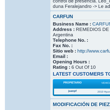
control de presencia. Leo_
duna Feralejandro -> Le ada
CARFUN
Business Name :
CARFU
Address :
REMEDIOS DE 
Argentina
Telephone No. :
Fax No. :
Sitio web :
http://www.carf
Email :
Opening Hours :
Rating :
6 Out Of 10
LATEST CUSTOMERS TO
PROPIETARIO
VEHIC
juanpf
2010 Hyun
MODIFICACIÓN DE PIEZ