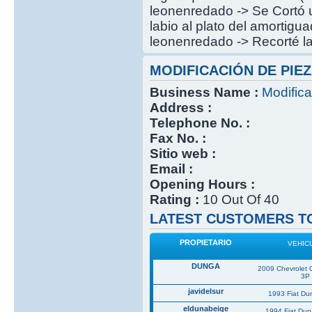
leonenredado -> Se Cortó u
labio al plato del amortigu
leonenredado -> Recorté la
MODIFICACIÓN DE PIEZ
Business Name :
Modifica
Address :
Telephone No. :
Fax No. :
Sitio web :
Email :
Opening Hours :
Rating :
10 Out Of 40
LATEST CUSTOMERS TO
PROPIETARIO
VEHIC
DUNGA
2009 Chevrolet 
3P
javidelsur
1993 Fiat Du
eldunabeige
1994 Fiat Du