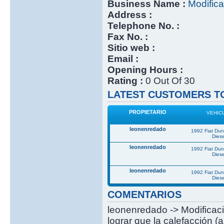
Business Name :
Modifica
Address :
Telephone No. :
Fax No. :
Sitio web :
Email :
Opening Hours :
Rating :
0 Out Of 30
LATEST CUSTOMERS TO
PROPIETARIO
VEHIC
leonenredado
1992 Fiat Du
Diese
leonenredado
1992 Fiat Du
Diese
leonenredado
1992 Fiat Du
Diese
COMENTARIOS
leonenredado -> Modificació
lograr que la calefacción (a