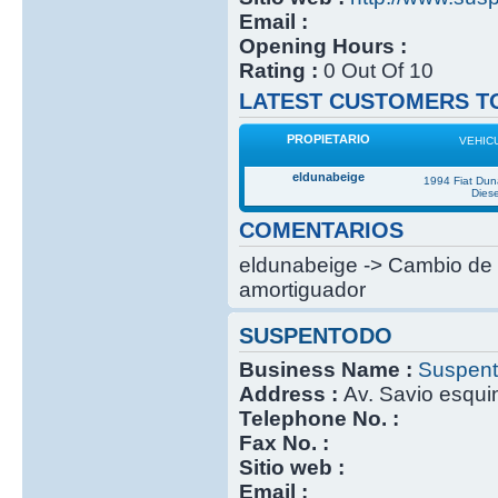
Email :
Opening Hours :
Rating :
0 Out Of 10
LATEST CUSTOMERS TO
PROPIETARIO
VEHIC
eldunabeige
1994 Fiat Du
Diese
COMENTARIOS
eldunabeige -> Cambio de 
amortiguador
SUSPENTODO
Business Name :
Suspen
Address :
Av. Savio esqui
Telephone No. :
Fax No. :
Sitio web :
Email :