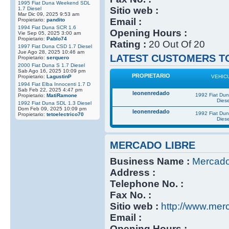
1995 Fiat Duna Weekend SDL
Sitio web :
1.7 Diesel
Mar Dic 09, 2025 9:53 am
Email :
Propietario:
pandito
1994 Fiat Duna SCR 1.6
Opening Hours :
Vie Sep 05, 2025 3:00 am
Propietario:
Pablo74
Rating :
20 Out Of 20
1997 Fiat Duna CSD 1.7 Diesel
Jue Ago 28, 2025 10:46 am
LATEST CUSTOMERS TO
Propietario:
serquero
2000 Fiat Duna S 1.7 Diesel
Sab Ago 16, 2025 10:09 pm
PROPIETARIO
Propietario:
LagustinP
VEHIC
1994 Fiat Elba Innocenti 1.7 D
Sab Feb 22, 2025 4:47 pm
leonenredado
1992 Fiat Du
Propietario:
MatiRamone
Diese
1992 Fiat Duna SDL 1.3 Diesel
Dom Feb 09, 2025 10:09 pm
leonenredado
1992 Fiat Du
Propietario:
tetoelectrico70
Diese
MERCADO LIBRE
Business Name :
Mercado
Address :
Telephone No. :
Fax No. :
Sitio web :
http://www.mer
Email :
Opening Hours :