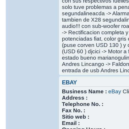
con sus respectivos fuell
solo tuve problemas a pena
segundalineacda -> Alarm
tambien de X28 segundalin
audio!!! con sub-woofer r
-> Rectificacion completa 
potenciadas fiat, color gr
(puse corven USD 130 ) y c
(USD 60 ) djcici -> Motor a
estado bueno marianogulino 
Andres Lincango -> Faldon
entrada de usb Andres Linc
EBAY
Business Name :
eBay
Cli
Address :
Telephone No. :
Fax No. :
Sitio web :
Email :