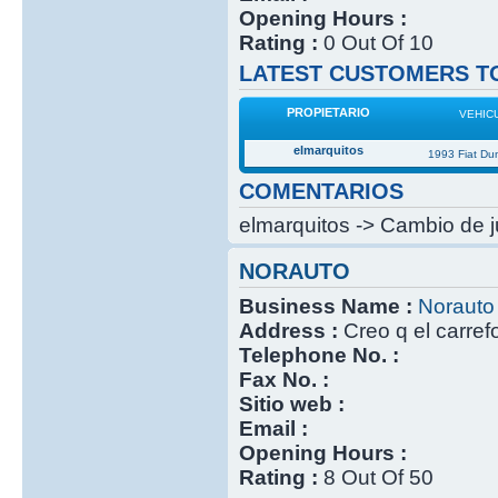
Opening Hours :
Rating :
0 Out Of 10
LATEST CUSTOMERS TO
PROPIETARIO
VEHIC
elmarquitos
1993 Fiat Du
COMENTARIOS
elmarquitos -> Cambio de j
NORAUTO
Business Name :
Norauto
Address :
Creo q el carref
Telephone No. :
Fax No. :
Sitio web :
Email :
Opening Hours :
Rating :
8 Out Of 50