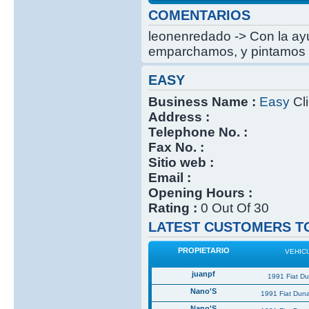
COMENTARIOS
leonenredado -> Con la ayu
emparchamos, y pintamos 
EASY
Business Name :
Easy
Cli
Address :
Telephone No. :
Fax No. :
Sitio web :
Email :
Opening Hours :
Rating :
0 Out Of 30
LATEST CUSTOMERS TO
PROPIETARIO
VEHIC
juanpf
1991 Fiat D
Nano'S
1991 Fiat Dun
Nano'S