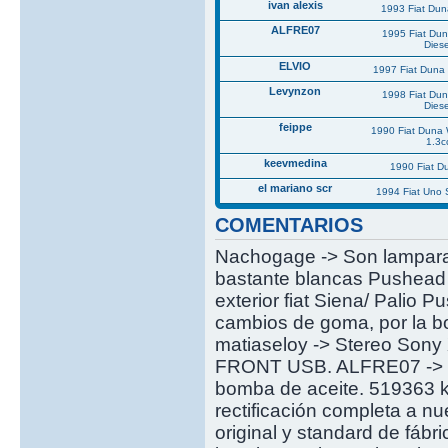
ivan alexis
1993 Fiat Du
ALFRE07
1995 Fiat Du
Diese
ELVIO
1997 Fiat Duna 
Levynzon
1998 Fiat Du
Diese
feippe
1990 Fiat Duna
1.3c
keevmedina
1990 Fiat 
el mariano scr
1994 Fiat Uno
COMENTARIOS
Nachogage -> Son lamparas
bastante blancas Pushead -
exterior fiat Siena/ Palio 
cambios de goma, por la bo
matiaseloy -> Stereo S
FRONT USB. ALFRE07 -> De
bomba de aceite. 519363 km
rectificación completa a n
original y standard de fáb