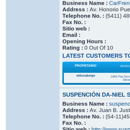
Business Name :
CarFre
Address :
Av. Honorio Pu
Telephone No. :
(5411) 4
Fax No. :
Sitio web :
Email :
Opening Hours :
Rating :
0 Out Of 10
LATEST CUSTOMERS TO
PROPIETARIO
VEHIC
eldunabeige
1994 Fiat Du
Diese
SUSPENCIÓN DA-NIEL 
Business Name :
suspenc
Address :
Av. Juan B. Jus
Telephone No. :
(54-11)4
Fax No. :
Sitio web :
http://www.sus