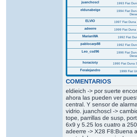
juanchoscl
1993 Fiat Du
eldunabeige
1994 Fiat Du
Diese
ELVIO
1997 Fiat Duna 
adeerre
1999 Fiat Duna 
MarianWA
1992 Fiat Du
pablocarp88
1992 Fiat Du
Leo_csd96
1996 Fiat Du
Diese
horacioty
1990 Fiat Duna 
Feralejandro
1999 Fiat U
COMENTARIOS
eldieich -> por suerte enco
ahora las pueden ver puest
central. Y sensor de alarm
vidrio. juanchoscl -> cambi
tope, parrillas de susp, p
6x9 y 5.25 los cuatro a 25
adeerre -> X28 F8:Buena al