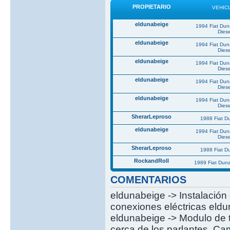
PROPIETARIO
VEHIC
eldunabeige
1994 Fiat Du
Diese
eldunabeige
1994 Fiat Du
Diese
eldunabeige
1994 Fiat Du
Diese
eldunabeige
1994 Fiat Du
Diese
eldunabeige
1994 Fiat Du
Diese
SherarLeproso
1988 Fiat 
eldunabeige
1994 Fiat Du
Diese
SherarLeproso
1988 Fiat 
RockandRoll
1989 Fiat Dun
COMENTARIOS
eldunabeige -> Instalación 
conexiones eléctricas eldun
eldunabeige -> Modulo de t
cerca de los parlantes. Ca