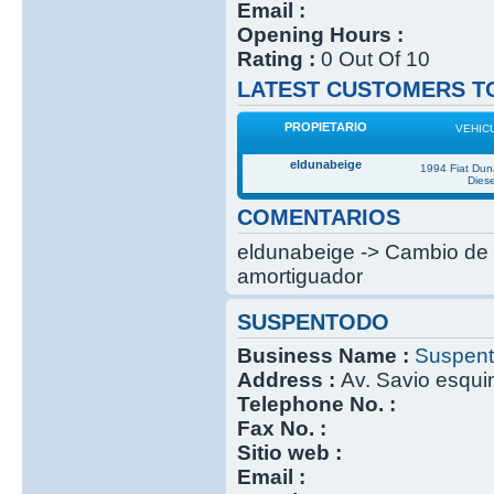
Email :
Opening Hours :
Rating :
0 Out Of 10
LATEST CUSTOMERS TO
PROPIETARIO
VEHIC
eldunabeige
1994 Fiat Du
Diese
COMENTARIOS
eldunabeige -> Cambio de 
amortiguador
SUSPENTODO
Business Name :
Suspen
Address :
Av. Savio esqui
Telephone No. :
Fax No. :
Sitio web :
Email :