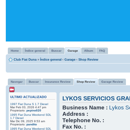
Home
Índice general
Buscar
Garage
Album
FAQ
Club Fiat Duna
»
Índice general
‹
Garage
‹
Shop Review
Navegar
Buscar
Insurance Review
Shop Review
Garage Review
ULTIMO ACTUALIZADO
LYKOS SERVICIOS GRA
1997 Fiat Duna S 1.7 Diesel
Business Name :
Lykos Se
Mar Feb 03, 2026 4:47 pm
Propietario:
pepino020
Address :
1995 Fiat Duna Weekend SDL
1.7 Diesel
Telephone No. :
Mar Dic 09, 2025 9:53 am
Propietario:
pandito
Fax No. :
1995 Fiat Duna Weekend SDL