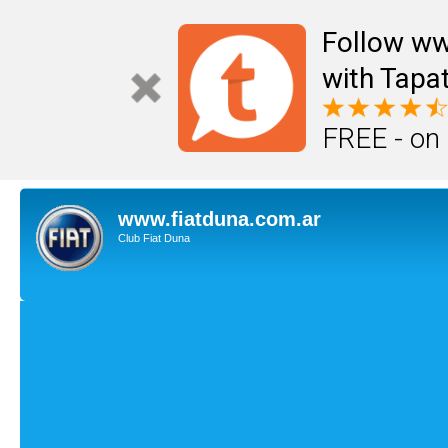
Follow ww
with Tapat
FREE - on
www.fiatduna.com.ar
Club Fiat Duna