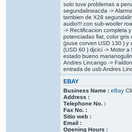
solo tuve problemas a pena
segundalineacda -> Alarm
tambien de X28 segundalin
audio!!! con sub-woofer r
-> Rectificacion completa 
potenciadas fiat, color gr
(puse corven USD 130 ) y c
(USD 60 ) djcici -> Motor a
estado bueno marianogulino 
Andres Lincango -> Faldon
entrada de usb Andres Linc
EBAY
Business Name :
eBay
Cli
Address :
Telephone No. :
Fax No. :
Sitio web :
Email :
Opening Hours :