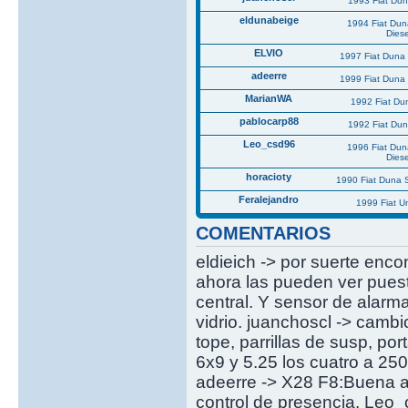
1993 Fiat Du
eldunabeige
1994 Fiat Du
Diese
ELVIO
1997 Fiat Duna 
adeerre
1999 Fiat Duna 
MarianWA
1992 Fiat Du
pablocarp88
1992 Fiat Du
Leo_csd96
1996 Fiat Du
Diese
horacioty
1990 Fiat Duna 
Feralejandro
1999 Fiat U
COMENTARIOS
eldieich -> por suerte enco
ahora las pueden ver puest
central. Y sensor de alarm
vidrio. juanchoscl -> cambi
tope, parrillas de susp, p
6x9 y 5.25 los cuatro a 25
adeerre -> X28 F8:Buena al
control de presencia. Leo_