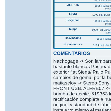
ALFRE07
1995 Fiat Du
Diese
ELVIO
1997 Fiat Duna 
Levynzon
1998 Fiat Du
Diese
feippe
1990 Fiat Duna
1.3c
keevmedina
1990 Fiat 
el mariano scr
1994 Fiat Uno
COMENTARIOS
Nachogage -> Son lamparas
bastante blancas Pushead -
exterior fiat Siena/ Palio 
cambios de goma, por la bo
matiaseloy -> Stereo S
FRONT USB. ALFRE07 -> De
bomba de aceite. 519363 km
rectificación completa a n
original y standard de fáb
instale yo mismo el mariano