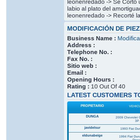
leonenredado -> Se Cortó u
labio al plato del amortigu
leonenredado -> Recorté la
MODIFICACIÓN DE PIEZ
Business Name :
Modifica
Address :
Telephone No. :
Fax No. :
Sitio web :
Email :
Opening Hours :
Rating :
10 Out Of 40
LATEST CUSTOMERS TO
PROPIETARIO
VEHIC
DUNGA
2009 Chevrolet 
3P
javidelsur
1993 Fiat Du
eldunabeige
1994 Fiat Du
Diese