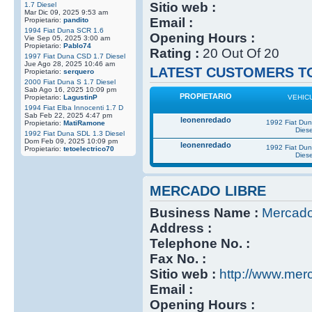
Sitio web :
1.7 Diesel
Mar Dic 09, 2025 9:53 am
Email :
Propietario:
pandito
1994 Fiat Duna SCR 1.6
Opening Hours :
Vie Sep 05, 2025 3:00 am
Propietario:
Pablo74
Rating :
20 Out Of 20
1997 Fiat Duna CSD 1.7 Diesel
Jue Ago 28, 2025 10:46 am
LATEST CUSTOMERS TO
Propietario:
serquero
2000 Fiat Duna S 1.7 Diesel
Sab Ago 16, 2025 10:09 pm
PROPIETARIO
Propietario:
LagustinP
VEHIC
1994 Fiat Elba Innocenti 1.7 D
Sab Feb 22, 2025 4:47 pm
leonenredado
1992 Fiat Du
Propietario:
MatiRamone
Diese
1992 Fiat Duna SDL 1.3 Diesel
Dom Feb 09, 2025 10:09 pm
leonenredado
1992 Fiat Du
Propietario:
tetoelectrico70
Diese
MERCADO LIBRE
Business Name :
Mercado
Address :
Telephone No. :
Fax No. :
Sitio web :
http://www.mer
Email :
Opening Hours :