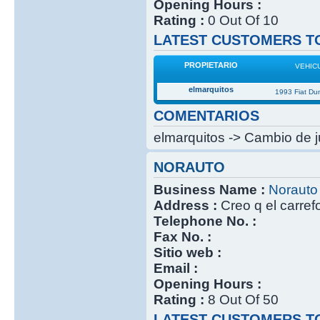
Opening Hours :
Rating :
0 Out Of 10
LATEST CUSTOMERS TO
PROPIETARIO
VEHIC
elmarquitos
1993 Fiat Du
COMENTARIOS
elmarquitos -> Cambio de j
NORAUTO
Business Name :
Norauto
Address :
Creo q el carref
Telephone No. :
Fax No. :
Sitio web :
Email :
Opening Hours :
Rating :
8 Out Of 50
LATEST CUSTOMERS TO