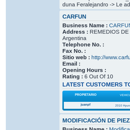
duna Feralejandro -> Le ada
CARFUN
Business Name :
CARFU
Address :
REMEDIOS DE 
Argentina
Telephone No. :
Fax No. :
Sitio web :
http://www.carf
Email :
Opening Hours :
Rating :
6 Out Of 10
LATEST CUSTOMERS TO
PROPIETARIO
VEHIC
juanpf
2010 Hyun
MODIFICACIÓN DE PIEZ
Business Name :
Modifica