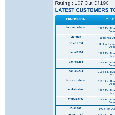
Rating :
107 Out Of 190
LATEST CUSTOMERS TO
PROPIETARIO
VEHIC
leonenredado
1992 Fiat Du
Diese
eldieich
1988 Fiat D
SOYOLCM
1989 Fiat Prem
Diese
daniel6254
1994 Fiat Du
Diese
daniel6254
1994 Fiat Du
Diese
daniel6254
1994 Fiat Du
Diese
leonenredado
1992 Fiat Du
Diese
emiraballes
1997 Fiat Du
Diese
emiraballes
1997 Fiat Du
Diese
Pushead
1993 Fiat Du
juanchoscl