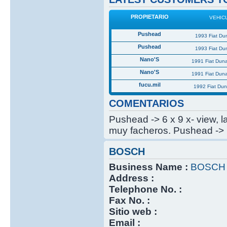
PROPIETARIO
VEHIC
Pushead
1993 Fiat Du
Pushead
1993 Fiat Du
Nano'S
1991 Fiat Dun
Nano'S
1991 Fiat Dun
fucu.mil
1992 Fiat Du
COMENTARIOS
Pushead -> 6 x 9 x- view, 
muy facheros. Pushead -> 
BOSCH
Business Name :
BOSCH
Address :
Telephone No. :
Fax No. :
Sitio web :
Email :