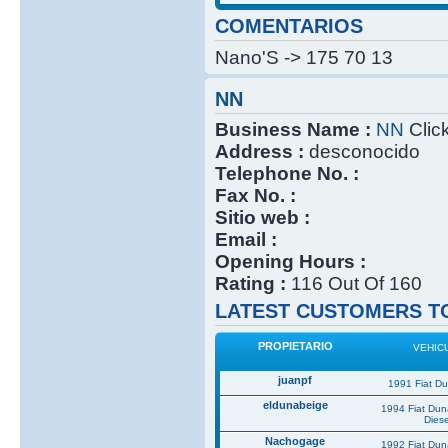
COMENTARIOS
Nano'S -> 175 70 13
NN
Business Name :
NN
Click
Address :
desconocido
Telephone No. :
Fax No. :
Sitio web :
Email :
Opening Hours :
Rating :
116 Out Of 160
LATEST CUSTOMERS TO
PROPIETARIO
VEHIC
juanpf
1991 Fiat D
eldunabeige
1994 Fiat Du
Diese
Nachogage
1992 Fiat Du