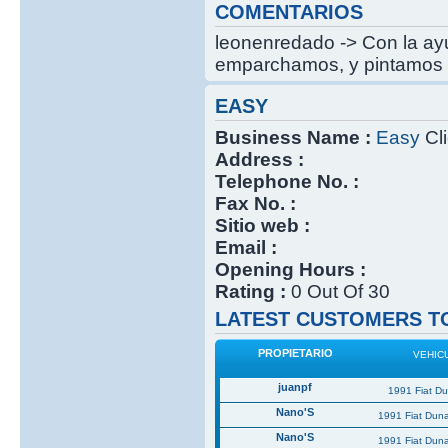
COMENTARIOS
leonenredado -> Con la ayu
emparchamos, y pintamos 
EASY
Business Name :
Easy
Cli
Address :
Telephone No. :
Fax No. :
Sitio web :
Email :
Opening Hours :
Rating :
0 Out Of 30
LATEST CUSTOMERS TO
PROPIETARIO
VEHIC
juanpf
1991 Fiat D
Nano'S
1991 Fiat Dun
Nano'S
1991 Fiat Dun