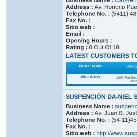
Business Name :
CarFre
Address :
Av. Honorio Pu
Telephone No. :
(5411) 4
Fax No. :
Sitio web :
Email :
Opening Hours :
Rating :
0 Out Of 10
LATEST CUSTOMERS TO
PROPIETARIO
VEHIC
eldunabeige
1994 Fiat Du
Diese
SUSPENCIÓN DA-NIEL 
Business Name :
suspenc
Address :
Av. Juan B. Jus
Telephone No. :
(54-11)4
Fax No. :
Sitio web :
http://www.sus