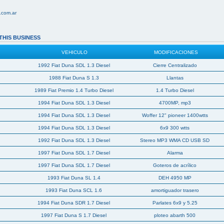
.com.ar
THIS BUSINESS
VEHICULO
MODIFICACIONES
1992 Fiat Duna SDL 1.3 Diesel
Cierre Centralizado
1988 Fiat Duna S 1.3
Llantas
1989 Fiat Premio 1.4 Turbo Diesel
1.4 Turbo Diesel
1994 Fiat Duna SDL 1.3 Diesel
4700MP, mp3
1994 Fiat Duna SDL 1.3 Diesel
Woffer 12" pioneer 1400wtts
1994 Fiat Duna SDL 1.3 Diesel
6x9 300 wtts
1992 Fiat Duna SDL 1.3 Diesel
Stereo MP3 WMA CD USB SD
1997 Fiat Duna SDL 1.7 Diesel
Alarma
1997 Fiat Duna SDL 1.7 Diesel
Goteros de acrílico
1993 Fiat Duna SL 1.4
DEH 4950 MP
1993 Fiat Duna SCL 1.6
amortiguador trasero
1994 Fiat Duna SDR 1.7 Diesel
Parlates 6x9 y 5.25
1997 Fiat Duna S 1.7 Diesel
ploteo abarth 500