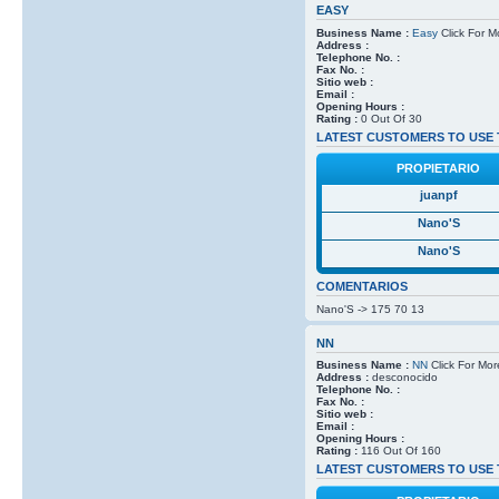
EASY
Business Name :
Easy
Click For M
Address :
Telephone No. :
Fax No. :
Sitio web :
Email :
Opening Hours :
Rating :
0 Out Of 30
LATEST CUSTOMERS TO USE 
PROPIETARIO
juanpf
Nano'S
Nano'S
COMENTARIOS
Nano'S -> 175 70 13
NN
Business Name :
NN
Click For Mor
Address :
desconocido
Telephone No. :
Fax No. :
Sitio web :
Email :
Opening Hours :
Rating :
116 Out Of 160
LATEST CUSTOMERS TO USE 