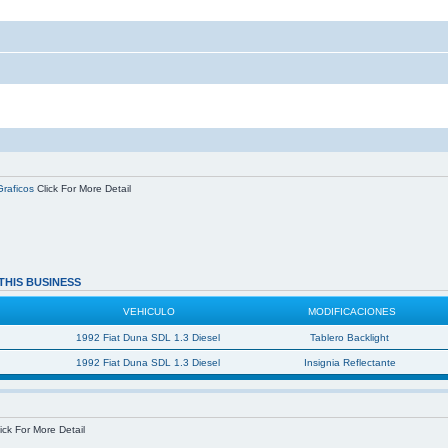
Graficos
Click For More Detail
THIS BUSINESS
VEHICULO
MODIFICACIONES
1992 Fiat Duna SDL 1.3 Diesel
Tablero Backlight
1992 Fiat Duna SDL 1.3 Diesel
Insignia Reflectante
ick For More Detail