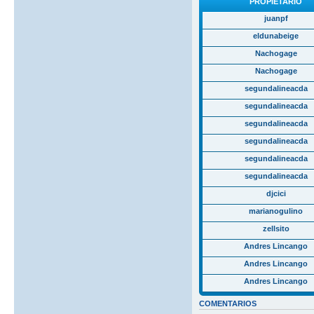
PROPIETARIO
juanpf
eldunabeige
Nachogage
Nachogage
segundalineacda
segundalineacda
segundalineacda
segundalineacda
segundalineacda
segundalineacda
djcici
marianogulino
zellsito
Andres Lincango
Andres Lincango
Andres Lincango
COMENTARIOS