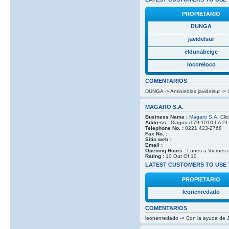
PROPIETARIO
DUNGA
javidelsur
eldunabeige
locoreloco
COMENTARIOS
DUNGA -> Antinieblas javidelsur ->
MAGARO S.A.
Business Name :
Magaro S.A.
Clic
Address :
Diagonal 79 1010 LA PLA
Telephone No. :
0221 423-2768
Fax No. :
Sitio web :
Email :
Opening Hours :
Lunes a Viernes 
Rating :
10 Out Of 10
LATEST CUSTOMERS TO USE 
PROPIETARIO
leonenredado
COMENTARIOS
leonenredado -> Con la ayuda de J