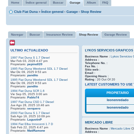
Home
Índice general
Buscar
Garage
Album
FAQ
Club Fiat Duna
»
Índice general
‹
Garage
‹
Shop Review
Navegar
Buscar
Insurance Review
Shop Review
Garage Review
ULTIMO ACTUALIZADO
LYKOS SERVICIOS GRAFICOS
Business Name :
Lykos Servicios 
1997 Fiat Duna S 1.7 Diesel
Address :
Mar Feb 03, 2026 4:47 pm
Telephone No. :
Propietario:
pepino020
Fax No. :
1995 Fiat Duna Weekend SDL 1.7 Diesel
Sitio web :
Mar Dic 09, 2025 9:53 am
Email :
Propietario:
pandito
Opening Hours :
Rating :
20 Out Of 20
1995 Fiat Duna Weekend SDL 1.7 Diesel
Mar Dic 09, 2025 9:53 am
LATEST CUSTOMERS TO USE 
Propietario:
pandito
1994 Fiat Duna SCR 1.6
PROPIETARIO
Vie Sep 05, 2025 3:00 am
Propietario:
Pablo74
leonenredado
1997 Fiat Duna CSD 1.7 Diesel
Jue Ago 28, 2025 10:46 am
leonenredado
Propietario:
serquero
2000 Fiat Duna S 1.7 Diesel
Sab Ago 16, 2025 10:09 pm
Propietario:
LagustinP
MERCADO LIBRE
1994 Fiat Elba Innocenti 1.7 D
Sab Feb 22, 2025 4:47 pm
Business Name :
Mercado Libre
Cl
Propietario:
MatiRamone
Address :