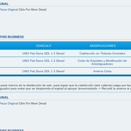
GINAL
Pieza Original
Click For More Detail
THIS BUSINESS
VEHICULO
MODIFICACIONES
1992 Fiat Duna SDL 1.3 Diesel
Calefacción en Toberas Centrales
1992 Fiat Duna SDL 1.3 Diesel
Corte de Espirales y Modificación de
Amortiguadores
1992 Fiat Duna SDL 1.3 Diesel
Antena Corta
arte interna de la distribución de aire, para lograr que la calefacción (aire caliente) salga por 
tiguador para evitar que se desprenda el espiral al apoyar. leonenredado -> Recorté la antena re
GINAL
Pieza Original
Click For More Detail
THIS BUSINESS