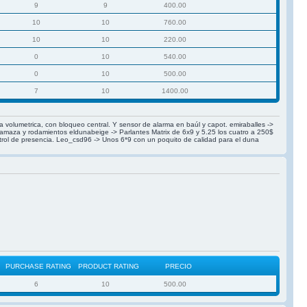
9
9
400.00
10
10
760.00
10
10
220.00
0
10
540.00
0
10
500.00
7
10
1400.00
ma volumetrica, con bloqueo central. Y sensor de alarma en baúl y capot. emiraballes ->
rtamaza y rodamientos eldunabeige -> Parlantes Matrix de 6x9 y 5.25 los cuatro a 250$
ntrol de presencia. Leo_csd96 -> Unos 6*9 con un poquito de calidad para el duna
PURCHASE RATING
PRODUCT RATING
PRECIO
6
10
500.00