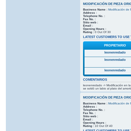
MODIFICACIÓN DE PIEZA ORI
Business Name :
Modificación de 
Address :
Telephone No. :
Fax No. :
Sitio web :
Email :
Opening Hours :
Rating :
0 Out Of 30
LATEST CUSTOMERS TO USE 
PROPIETARIO
leonenredado
leonenredado
leonenredado
COMENTARIOS
leonenredado -> Modificación en la p
se soldó un labio al plato del amor
MODIFICACIÓN DE PIEZA ORI
Business Name :
Modificación de 
Address :
Telephone No. :
Fax No. :
Sitio web :
Email :
Opening Hours :
Rating :
10 Out Of 40
LATEST CUSTOMERS TO USE 