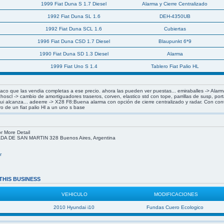
1999 Fiat Duna S 1.7 Diesel
Alarma y Cierre Centralizado
1992 Fiat Duna SL 1.6
DEH-4350UB
1992 Fiat Duna SCL 1.6
Cubiertas
1996 Fiat Duna CSD 1.7 Diesel
Blaupunkt 6*9
1990 Fiat Duna SD 1.3 Diesel
Alarma
1999 Fiat Uno S 1.4
Tablero Fiat Palio HL
flaco que las vendia completas a ese precio. ahora las pueden ver puestas... emiraballes -> Alar
hoscl -> cambio de amortiguadores traseros, corven, elastico std con tope, parrillas de susp, po
i alcanza... adeerre -> X28 F8:Buena alarma con opción de cierre centralizado y radar. Con co
o de un fiat palio Hl a un uno s base
r More Detail
 DE SAN MARTIN 328 Buenos Aires, Argentina
r
THIS BUSINESS
VEHICULO
MODIFICACIONES
2010 Hyundai i10
Fundas Cuero Ecologico