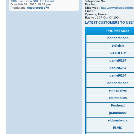
1992 Fiat Duna SDL 1.3 Diesel
Telephone No. :
Dom Feb 09, 2025 10:09 pm
Fax No. :
Propietario:
tetoelectrico70
Sitio web :
http://www.mercadolibre
Email :
Opening Hours :
Rating :
107 Out Of 190
LATEST CUSTOMERS TO USE 
PROPIETARIO
leonenredado
eldieich
SOYOLCM
daniel6254
daniel6254
daniel6254
leonenredado
emiraballes
emiraballes
Pushead
juanchoscl
eldunabeige
ELVIO