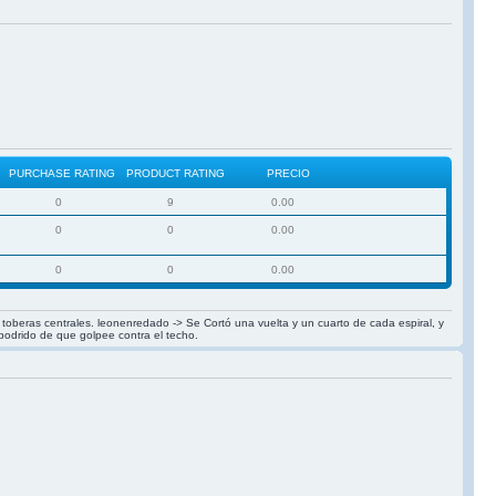
PURCHASE RATING
PRODUCT RATING
PRECIO
0
9
0.00
0
0
0.00
0
0
0.00
las toberas centrales. leonenredado -> Se Cortó una vuelta y un cuarto de cada espiral, y
 podrido de que golpee contra el techo.