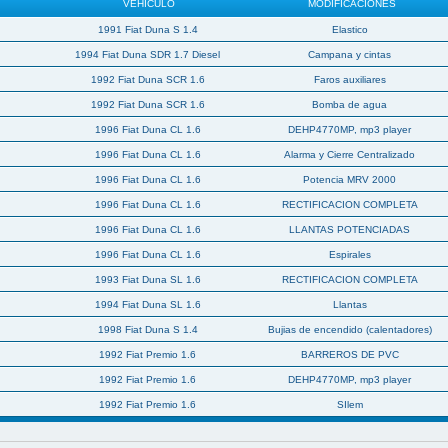
VEHICULO
MODIFICACIONES
1991 Fiat Duna S 1.4
Elastico
1994 Fiat Duna SDR 1.7 Diesel
Campana y cintas
1992 Fiat Duna SCR 1.6
Faros auxiliares
1992 Fiat Duna SCR 1.6
Bomba de agua
1996 Fiat Duna CL 1.6
DEHP4770MP, mp3 player
1996 Fiat Duna CL 1.6
Alarma y Cierre Centralizado
1996 Fiat Duna CL 1.6
Potencia MRV 2000
1996 Fiat Duna CL 1.6
RECTIFICACION COMPLETA
1996 Fiat Duna CL 1.6
LLANTAS POTENCIADAS
1996 Fiat Duna CL 1.6
Espirales
1993 Fiat Duna SL 1.6
RECTIFICACION COMPLETA
1994 Fiat Duna SL 1.6
Llantas
1998 Fiat Duna S 1.4
Bujias de encendido (calentadores)
1992 Fiat Premio 1.6
BARREROS DE PVC
1992 Fiat Premio 1.6
DEHP4770MP, mp3 player
1992 Fiat Premio 1.6
SIlem