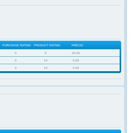
PURCHASE RATING
PRODUCT RATING
PRECIO
0
0
20.00
0
10
0.00
0
10
0.00