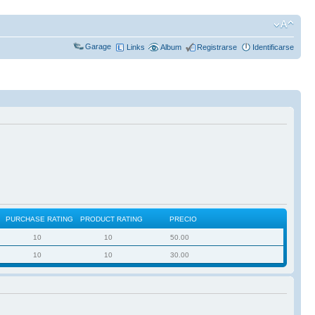
Garage
Links
Album
Registrarse
Identificarse
PURCHASE RATING
PRODUCT RATING
PRECIO
10
10
50.00
10
10
30.00