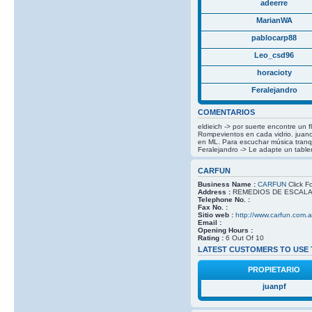
adeerre
MarianWA
pablocarp88
Leo_csd96
horacioty
Feralejandro
COMENTARIOS
eldieich -> por suerte encontre un 
Rompevientos en cada vidrio. juanc
en ML. Para escuchar música tranqu
Feralejandro -> Le adapte un tabler
CARFUN
Business Name :
CARFUN
Click Fo
Address :
REMEDIOS DE ESCALADA
Telephone No. :
Fax No. :
Sitio web :
http://www.carfun.com.a
Email :
Opening Hours :
Rating :
6 Out Of 10
LATEST CUSTOMERS TO USE 
PROPIETARIO
juanpf