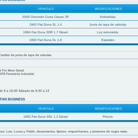
VEHICULO
MODIFICACIONES
2009 Chevrolet Corsa Classic 3P
Antinieblas
1993 Fiat Duna SL 1.4
Junta de tapa de valvulas
1994 Fiat Duna SDR 1.7 Diesel
Luz retroniebla
1993 Fiat Duna SL 1.6
Espirales
 Cambio de junta de tapa de valvulas
k For More Detail
TA Ferretería Industrial
de 8 a 19:30 Sábado de 8:30 a 13
THIS BUSINESS
VEHICULO
MODIFICACIONES
1992 Fiat Duna SDL 1.3 Diesel
Pintura
avi, Luis, Lucas y, Pablo, desarmamos, lijamos, emparchamos, y pintamos de negro mate.