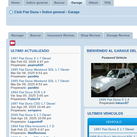
Home
Índice general
Buscar
Garage
Album
FAQ
Club Fiat Duna
»
Índice general
‹
Garage
Navegar
Buscar
Insurance Review
Shop Review
Garage Review
ULTIMO ACTUALIZADO
BIENVENIDO AL GARAGE DEL
Featured Vehicle
1997 Fiat Duna S 1.7 Diesel
Mar Feb 03, 2026 4:47 pm
Propietario:
pepino020
1995 Fiat Duna Weekend SDL 1.7 Diesel
Mar Dic 09, 2025 9:53 am
Propietario:
pandito
1995 Fiat Duna Weekend SDL 1.7 Diesel
Mar Dic 09, 2025 9:53 am
Propietario:
pandito
1994 Fiat Duna SCR 1.6
Vie Sep 05, 2025 3:00 am
Propietario:
Pablo74
1999 Fiat Duna S 1.4
Propietario:
lukasr87
1997 Fiat Duna CSD 1.7 Diesel
Jue Ago 28, 2025 10:46 am
Propietario:
serquero
ULTIMOS VEHICULOS
2000 Fiat Duna S 1.7 Diesel
Sab Ago 16, 2025 10:09 pm
Propietario:
LagustinP
VEHICULO
1994 Fiat Elba Innocenti 1.7 D
1997 Fiat Duna S 1.7 Diesel
Sab Feb 22, 2025 4:47 pm
Propietario:
MatiRamone
1995 Fiat Duna Weekend SDL 1.