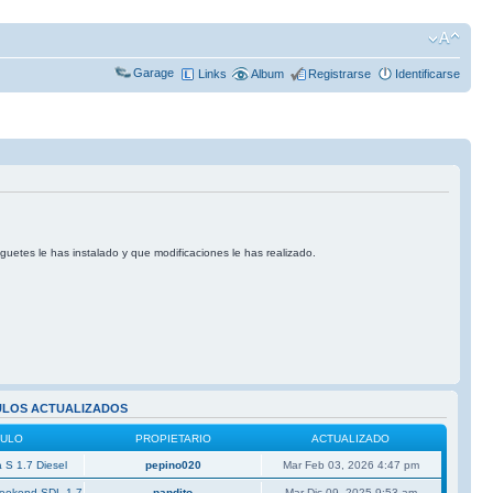
Garage
Links
Album
Registrarse
Identificarse
uguetes le has instalado y que modificaciones le has realizado.
ULOS ACTUALIZADOS
CULO
PROPIETARIO
ACTUALIZADO
 S 1.7 Diesel
pepino020
Mar Feb 03, 2026 4:47 pm
Weekend SDL 1.7
pandito
Mar Dic 09, 2025 9:53 am