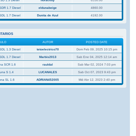
 SD 1.3 Diesel
horacioty
6550.00
SDR 1.7 Diesel
eldunabeige
4860.00
SDL 1.7 Diesel
Dunita de Azul
4192.00
NTARIOS
CULO
AUTOR
POSTED DATE
SDL 1.3 Diesel
tetoelectrico70
Dom Feb 09, 2025 10:15 pm
SDL 1.7 Diesel
Marbis2013
Sab Ene 04, 2025 12:14 am
una SCR 1.6
rauldal
Sab Mar 02, 2024 7:03 pm
Duna S 1.4
LUCANALES
Sab Oct 07, 2023 9:43 pm
una SL 1.6
ADRIAN452005
Mié Abr 12, 2023 2:40 pm