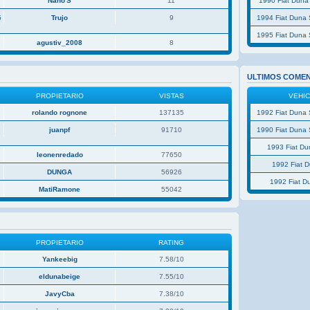
Nano'S
11
1990 Fiat Duna
5
Trujo
9
1994 Fiat Duna 
1995 Fiat Duna 
agustiv_2008
8
ULTIMOS COME
PROPIETARIO
VISTAS
VEHI
rolando rognone
137135
1992 Fiat Duna 
juanpf
91710
1990 Fiat Duna 
1993 Fiat D
leonenredado
77650
1992 Fiat 
P
DUNGA
56926
1992 Fiat D
MatiRamone
55042
PROPIETARIO
RATING
Yankeebig
7.58/10
eldunabeige
7.55/10
JavyCba
7.38/10