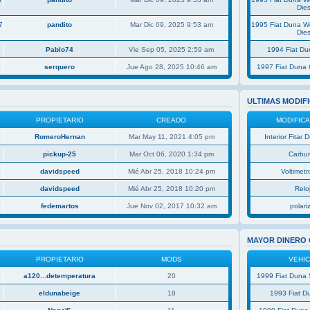
Dies
7
pandito
Mar Dic 09, 2025 9:53 am
1995 Fiat Duna 
Dies
Pablo74
Vie Sep 05, 2025 2:59 am
1994 Fiat D
serquero
Jue Ago 28, 2025 10:46 am
1997 Fiat Duna 
ULTIMAS MODIF
PROPIETARIO
CREADO
MODIFIC
RomeroHernan
Mar May 11, 2021 4:05 pm
Interior Fitar
pickup-25
Mar Oct 06, 2020 1:34 pm
Carbu
davidspeed
Mié Abr 25, 2018 10:24 pm
Voltimetro
davidspeed
Mié Abr 25, 2018 10:20 pm
Relo
fedemartos
Jue Nov 02, 2017 10:32 am
polar
MAYOR DINERO
PROPIETARIO
MODS
VEHI
a120...detemperatura
20
1999 Fiat Duna 
eldunabeige
18
1993 Fiat D