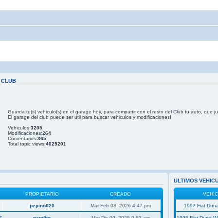
 CLUB
Guarda tu(s) vehiculo(s) en el garage hoy, para compartir con el resto del Club tu auto, que j
El garage del club puede ser util para buscar vehiculos y modificaciones!
Vehiculos:
3205
Modificaciones:
264
Comentarios:
365
Total topic views:
4025201
ULTIMOS VEHIC
PROPIETARIO
CREADO
VEHI
pepino020
Mar Feb 03, 2026 4:47 pm
1997 Fiat Duna
7
pandito
Mar Dic 09, 2025 9:53 am
1995 Fiat Duna 