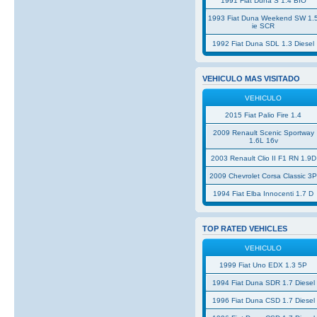
1991 Fiat Duna S 1.4 BIO
1993 Fiat Duna Weekend SW 1.
ie SCR
1992 Fiat Duna SDL 1.3 Diesel
VEHICULO MAS VISITADO
VEHICULO
2015 Fiat Palio Fire 1.4
2009 Renault Scenic Sportway
1.6L 16v
2003 Renault Clio II F1 RN 1.9D
2009 Chevrolet Corsa Classic 3
1994 Fiat Elba Innocenti 1.7 D
TOP RATED VEHICLES
VEHICULO
1999 Fiat Uno EDX 1.3 5P
1994 Fiat Duna SDR 1.7 Diesel
1996 Fiat Duna CSD 1.7 Diesel