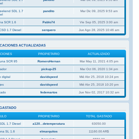
el
Weekend SDL 1.7
pandito
Mar Dic 09, 2025 9:53 am
el
una SCR 1.6
Pablo74
Vie Sep 05, 2025 3:00 am
CSD 1.7 Diesel
serquero
Jue Ago 28, 2025 10:46 am
ICACIONES ACTUALIZADAS
ACIONES
PROPIETARIO
ACTUALIZADO
 Duna SCR 95
RomeroHernan
Mar May 11, 2021 4:05 pm
rador
pickup-25
Mar Oct 06, 2020 1:34 pm
 digital
davidspeed
Mié Abr 25, 2018 10:24 pm
jes
davidspeed
Mié Abr 25, 2018 10:20 pm
izado
fedemartos
Jue Nov 02, 2017 10:32 am
 GASTADO
CULO
PROPIETARIO
TOTAL GASTADO
SDL 1.7 Diesel
a120...detemperatura
63050.00
una SL 1.6
elmarquitos
11160.00 AR$