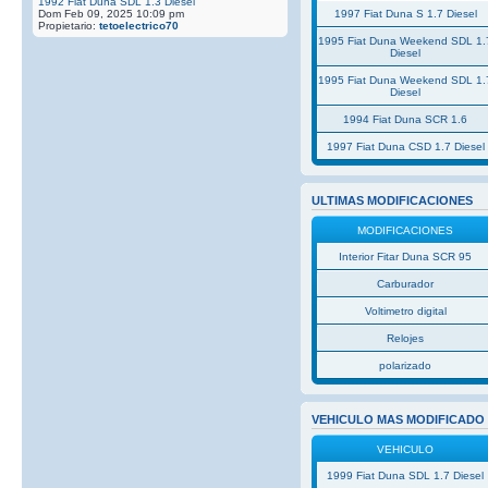
1992 Fiat Duna SDL 1.3 Diesel
Dom Feb 09, 2025 10:09 pm
1997 Fiat Duna S 1.7 Diesel
Propietario:
tetoelectrico70
1995 Fiat Duna Weekend SDL 1.
Diesel
1995 Fiat Duna Weekend SDL 1.
Diesel
1994 Fiat Duna SCR 1.6
1997 Fiat Duna CSD 1.7 Diesel
ULTIMAS MODIFICACIONES
MODIFICACIONES
Interior Fitar Duna SCR 95
Carburador
Voltimetro digital
Relojes
polarizado
VEHICULO MAS MODIFICADO
VEHICULO
1999 Fiat Duna SDL 1.7 Diesel