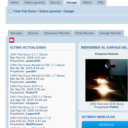
Home
Índice general
Buscar
Garage
Album
FAQ
Club Fiat Duna
»
Índice general
‹
Garage
Navegar
Buscar
Insurance Review
Shop Review
Garage Review
ULTIMO ACTUALIZADO
BIENVENIDO AL GARAGE DEL
Featured Vehicle
1997 Fiat Duna S 1.7 Diesel
Mar Feb 03, 2026 4:47 pm
Propietario:
pepino020
1995 Fiat Duna Weekend SDL 1.7 Diesel
Mar Dic 09, 2025 9:53 am
Propietario:
pandito
1995 Fiat Duna Weekend SDL 1.7 Diesel
Mar Dic 09, 2025 9:53 am
Propietario:
pandito
1994 Fiat Duna SCR 1.6
Vie Sep 05, 2025 3:00 am
Propietario:
Pablo74
1997 Fiat Duna CSD 1.7 Diesel
Jue Ago 28, 2025 10:46 am
Propietario:
serquero
1993 Fiat Uno SCR 3ptas
Propietario:
Paflito
2000 Fiat Duna S 1.7 Diesel
Sab Ago 16, 2025 10:09 pm
Propietario:
LagustinP
ULTIMOS VEHICULOS
1994 Fiat Elba Innocenti 1.7 D
Sab Feb 22, 2025 4:47 pm
Propietario:
MatiRamone
VEHICULO