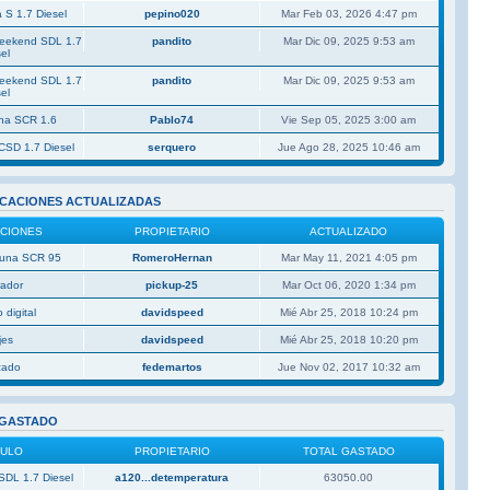
 S 1.7 Diesel
pepino020
Mar Feb 03, 2026 4:47 pm
Weekend SDL 1.7
pandito
Mar Dic 09, 2025 9:53 am
el
Weekend SDL 1.7
pandito
Mar Dic 09, 2025 9:53 am
el
una SCR 1.6
Pablo74
Vie Sep 05, 2025 3:00 am
CSD 1.7 Diesel
serquero
Jue Ago 28, 2025 10:46 am
ICACIONES ACTUALIZADAS
ACIONES
PROPIETARIO
ACTUALIZADO
 Duna SCR 95
RomeroHernan
Mar May 11, 2021 4:05 pm
rador
pickup-25
Mar Oct 06, 2020 1:34 pm
 digital
davidspeed
Mié Abr 25, 2018 10:24 pm
jes
davidspeed
Mié Abr 25, 2018 10:20 pm
izado
fedemartos
Jue Nov 02, 2017 10:32 am
 GASTADO
CULO
PROPIETARIO
TOTAL GASTADO
SDL 1.7 Diesel
a120...detemperatura
63050.00