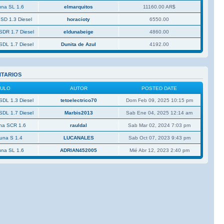
una SL 1.6
elmarquitos
11160.00 AR$
 SD 1.3 Diesel
horacioty
6550.00
SDR 1.7 Diesel
eldunabeige
4860.00
SDL 1.7 Diesel
Dunita de Azul
4192.00
NTARIOS
CULO
AUTOR
POSTED DATE
SDL 1.3 Diesel
tetoelectrico70
Dom Feb 09, 2025 10:15 pm
SDL 1.7 Diesel
Marbis2013
Sab Ene 04, 2025 12:14 am
una SCR 1.6
rauldal
Sab Mar 02, 2024 7:03 pm
Duna S 1.4
LUCANALES
Sab Oct 07, 2023 9:43 pm
una SL 1.6
ADRIAN452005
Mié Abr 12, 2023 2:40 pm