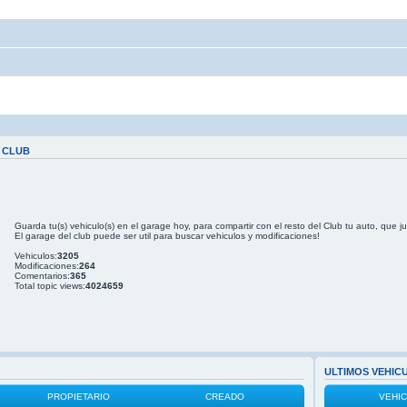
 CLUB
Guarda tu(s) vehiculo(s) en el garage hoy, para compartir con el resto del Club tu auto, que j
El garage del club puede ser util para buscar vehiculos y modificaciones!
Vehiculos:
3205
Modificaciones:
264
Comentarios:
365
Total topic views:
4024659
ULTIMOS VEHIC
PROPIETARIO
CREADO
VEHI