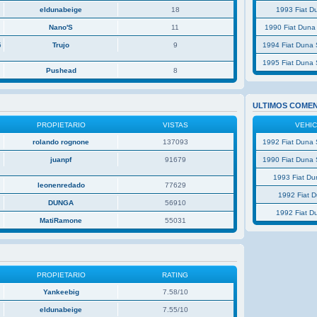
eldunabeige
18
1993 Fiat D
Nano'S
11
1990 Fiat Duna
5
Trujo
9
1994 Fiat Duna 
1995 Fiat Duna 
Pushead
8
ULTIMOS COME
PROPIETARIO
VISTAS
VEHI
rolando rognone
137093
1992 Fiat Duna 
juanpf
91679
1990 Fiat Duna 
1993 Fiat D
leonenredado
77629
1992 Fiat 
P
DUNGA
56910
1992 Fiat D
MatiRamone
55031
PROPIETARIO
RATING
Yankeebig
7.58/10
eldunabeige
7.55/10