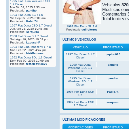
1995 Fiat Duna Weekend SDL
1.7 Diesel
Vehiculos:
320
Mar Dic 09, 2025 9:53 am
Modificacione
Propietario:
pandito
Comentarios:
1994 Fiat Duna SCR 1.6
Vie Sep 05, 2025 3:00 am
Total topic vie
Propietario:
Pablo74
1997 Fiat Duna CSD 1.7 Diesel
1992 Fiat Duna SL 1.6
Jue Ago 28, 2025 10:46 am
Propietario:
guilloforres
Propietario:
serquero
2000 Fiat Duna S 1.7 Diesel
Sab Ago 16, 2025 10:09 pm
ULTIMOS VEHICULOS
Propietario:
LagustinP
1994 Fiat Elba Innocenti 1.7 D
VEHICULO
PROPIETARIO
Sab Feb 22, 2025 4:47 pm
Propietario:
MatiRamone
1997 Fiat Duna S 1.7
pepino020
1992 Fiat Duna SDL 1.3 Diesel
Diesel
Dom Feb 09, 2025 10:09 pm
Propietario:
tetoelectrico70
1995 Fiat Duna
pandito
Weekend SDL 1.7
Diesel
1995 Fiat Duna
pandito
Weekend SDL 1.7
Diesel
1994 Fiat Duna SCR
Pablo74
1.6
1997 Fiat Duna CSD
serquero
1.7 Diesel
ULTIMAS MODIFICACIONES
MODIFICACIONES
PROPIETARIO