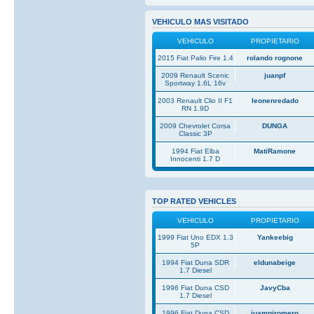
VEHICULO MAS VISITADO
VEHICULO
PROPIETARIO
2015 Fiat Palio Fire 1.4
rolando rognone
2009 Renault Scenic
juanpf
Sportway 1.6L 16v
2003 Renault Clio II F1
leonenredado
RN 1.9D
2009 Chevrolet Corsa
DUNGA
Classic 3P
1994 Fiat Elba
MatiRamone
Innocenti 1.7 D
TOP RATED VEHICLES
VEHICULO
PROPIETARIO
1999 Fiat Uno EDX 1.3
Yankeebig
5P
1994 Fiat Duna SDR
eldunabeige
1.7 Diesel
1996 Fiat Duna CSD
JavyCba
1.7 Diesel
1996 Fiat Duna CSD
juampiromero