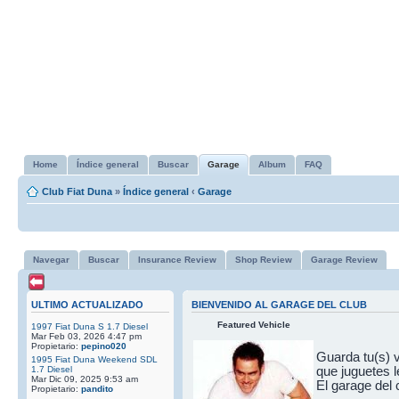
Home
Índice general
Buscar
Garage
Album
FAQ
Club Fiat Duna
»
Índice general
‹
Garage
Navegar
Buscar
Insurance Review
Shop Review
Garage Review
ULTIMO ACTUALIZADO
BIENVENIDO AL GARAGE DEL CLUB
Featured Vehicle
1997 Fiat Duna S 1.7 Diesel
Mar Feb 03, 2026 4:47 pm
Propietario:
pepino020
Guarda tu(s) v
1995 Fiat Duna Weekend SDL
1.7 Diesel
que juguetes l
Mar Dic 09, 2025 9:53 am
El garage del 
Propietario:
pandito