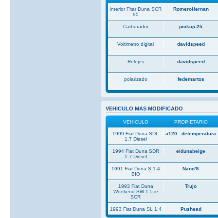
Interior Fitar Duna SCR
RomeroHernan
95
Carburador
pickup-25
Voltimetro digital
davidspeed
Relojes
davidspeed
polarizado
fedemartos
VEHICULO MAS MODIFICADO
VEHICULO
PROPIETARIO
1999 Fiat Duna SDL
a120...detemperatura
1.7 Diesel
1994 Fiat Duna SDR
eldunabeige
1.7 Diesel
1991 Fiat Duna S 1.4
Nano'S
BIO
1993 Fiat Duna
Trujo
Weekend SW 1.5 ie
SCR
1993 Fiat Duna SL 1.4
Pushead