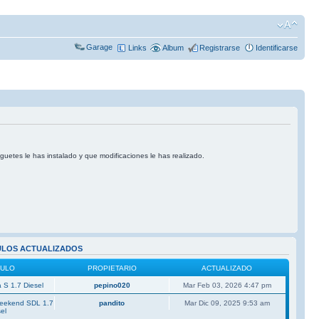
Garage
Links
Album
Registrarse
Identificarse
uguetes le has instalado y que modificaciones le has realizado.
ULOS ACTUALIZADOS
CULO
PROPIETARIO
ACTUALIZADO
 S 1.7 Diesel
pepino020
Mar Feb 03, 2026 4:47 pm
Weekend SDL 1.7
pandito
Mar Dic 09, 2025 9:53 am
el