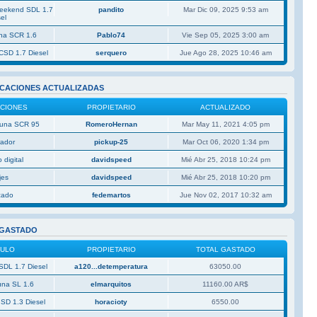
Weekend SDL 1.7
pandito
Mar Dic 09, 2025 9:53 am
el
una SCR 1.6
Pablo74
Vie Sep 05, 2025 3:00 am
CSD 1.7 Diesel
serquero
Jue Ago 28, 2025 10:46 am
ICACIONES ACTUALIZADAS
ACIONES
PROPIETARIO
ACTUALIZADO
 Duna SCR 95
RomeroHernan
Mar May 11, 2021 4:05 pm
rador
pickup-25
Mar Oct 06, 2020 1:34 pm
 digital
davidspeed
Mié Abr 25, 2018 10:24 pm
jes
davidspeed
Mié Abr 25, 2018 10:20 pm
izado
fedemartos
Jue Nov 02, 2017 10:32 am
 GASTADO
CULO
PROPIETARIO
TOTAL GASTADO
SDL 1.7 Diesel
a120...detemperatura
63050.00
una SL 1.6
elmarquitos
11160.00 AR$
 SD 1.3 Diesel
horacioty
6550.00