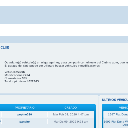
 CLUB
Guarda tu(s) vehiculo(s) en el garage hoy, para compartir con el resto del Club tu auto, que j
El garage del club puede ser util para buscar vehiculos y modificaciones!
Vehiculos:
3205
Modificaciones:
264
Comentarios:
365
Total topic views:
4022863
ULTIMOS VEHIC
PROPIETARIO
CREADO
VEHI
pepino020
Mar Feb 03, 2026 4:47 pm
1997 Fiat Duna
7
pandito
Mar Dic 09, 2025 9:53 am
1995 Fiat Duna 
Dies