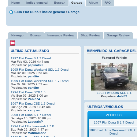
Home
Índice general
Buscar
Garage
Album
FAQ
Club Fiat Duna
»
Índice general
‹
Garage
Navegar
Buscar
Insurance Review
Shop Review
Garage Review
ULTIMO ACTUALIZADO
BIENVENIDO AL GARAGE DEL
Featured Vehicle
1997 Fiat Duna S 1.7 Diesel
Mar Feb 03, 2026 4:47 pm
Propietario:
pepino020
1995 Fiat Duna Weekend SDL 1.7 Diesel
Mar Dic 09, 2025 9:53 am
Propietario:
pandito
1995 Fiat Duna Weekend SDL 1.7 Diesel
Mar Dic 09, 2025 9:53 am
Propietario:
pandito
1994 Fiat Duna SCR 1.6
1992 Fiat Duna SCL 1.4
Vie Sep 05, 2025 3:00 am
Propietario:
dubi89
Propietario:
Pablo74
1997 Fiat Duna CSD 1.7 Diesel
ULTIMOS VEHICULOS
Jue Ago 28, 2025 10:46 am
Propietario:
serquero
2000 Fiat Duna S 1.7 Diesel
VEHICULO
Sab Ago 16, 2025 10:09 pm
Propietario:
LagustinP
1997 Fiat Duna S 1.7 Diesel
1994 Fiat Elba Innocenti 1.7 D
Sab Feb 22, 2025 4:47 pm
1995 Fiat Duna Weekend SDL 1.
Propietario:
MatiRamone
Diesel