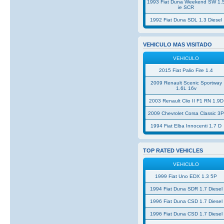
1993 Fiat Duna Weekend SW 1.
ie SCR
1992 Fiat Duna SDL 1.3 Diesel
VEHICULO MAS VISITADO
VEHICULO
2015 Fiat Palio Fire 1.4
2009 Renault Scenic Sportway
1.6L 16v
2003 Renault Clio II F1 RN 1.9D
2009 Chevrolet Corsa Classic 3
1994 Fiat Elba Innocenti 1.7 D
TOP RATED VEHICLES
VEHICULO
1999 Fiat Uno EDX 1.3 5P
1994 Fiat Duna SDR 1.7 Diesel
1996 Fiat Duna CSD 1.7 Diesel
1996 Fiat Duna CSD 1.7 Diesel