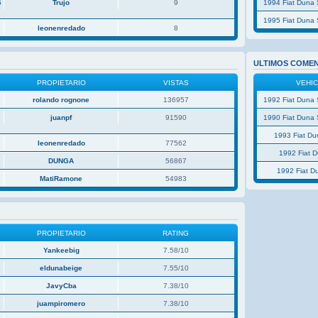
5
Trujo
9
1994 Fiat Duna 
1995 Fiat Duna 
leonenredado
8
ULTIMOS COME
PROPIETARIO
VISTAS
VEHI
rolando rognone
136957
1992 Fiat Duna 
juanpf
91590
1990 Fiat Duna 
1993 Fiat D
leonenredado
77562
1992 Fiat 
P
DUNGA
56867
1992 Fiat D
MatiRamone
54983
PROPIETARIO
RATING
Yankeebig
7.58/10
eldunabeige
7.55/10
JavyCba
7.38/10
juampiromero
7.38/10