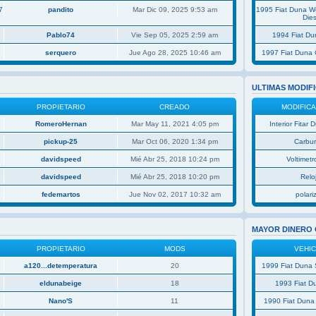
7
pandito
Mar Dic 09, 2025 9:53 am
1995 Fiat Duna 
Dies
Pablo74
Vie Sep 05, 2025 2:59 am
1994 Fiat D
serquero
Jue Ago 28, 2025 10:46 am
1997 Fiat Duna 
ULTIMAS MODIF
PROPIETARIO
CREADO
MODIFIC
RomeroHernan
Mar May 11, 2021 4:05 pm
Interior Fitar
pickup-25
Mar Oct 06, 2020 1:34 pm
Carbu
davidspeed
Mié Abr 25, 2018 10:24 pm
Voltimetro
davidspeed
Mié Abr 25, 2018 10:20 pm
Relo
fedemartos
Jue Nov 02, 2017 10:32 am
polar
MAYOR DINERO
PROPIETARIO
MODS
VEHI
a120...detemperatura
20
1999 Fiat Duna 
eldunabeige
18
1993 Fiat D
Nano'S
11
1990 Fiat Duna