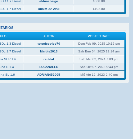
SDR 1.7 Diesel
eldunabeige
4860.00
SDL 1.7 Diesel
Dunita de Azul
4192.00
NTARIOS
CULO
AUTOR
POSTED DATE
SDL 1.3 Diesel
tetoelectrico70
Dom Feb 09, 2025 10:15 pm
SDL 1.7 Diesel
Marbis2013
Sab Ene 04, 2025 12:14 am
una SCR 1.6
rauldal
Sab Mar 02, 2024 7:03 pm
Duna S 1.4
LUCANALES
Sab Oct 07, 2023 9:43 pm
una SL 1.6
ADRIAN452005
Mié Abr 12, 2023 2:40 pm