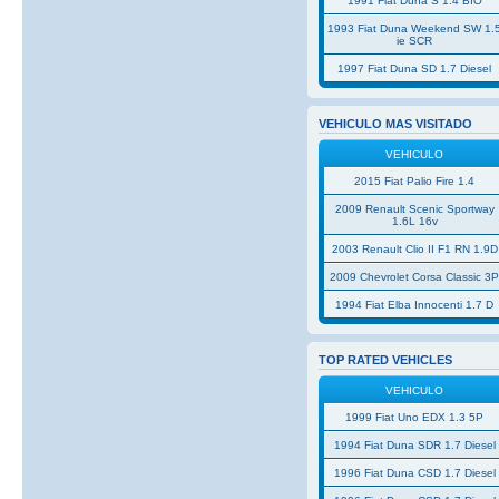
1991 Fiat Duna S 1.4 BIO
1993 Fiat Duna Weekend SW 1.
ie SCR
1997 Fiat Duna SD 1.7 Diesel
VEHICULO MAS VISITADO
VEHICULO
2015 Fiat Palio Fire 1.4
2009 Renault Scenic Sportway
1.6L 16v
2003 Renault Clio II F1 RN 1.9D
2009 Chevrolet Corsa Classic 3
1994 Fiat Elba Innocenti 1.7 D
TOP RATED VEHICLES
VEHICULO
1999 Fiat Uno EDX 1.3 5P
1994 Fiat Duna SDR 1.7 Diesel
1996 Fiat Duna CSD 1.7 Diesel