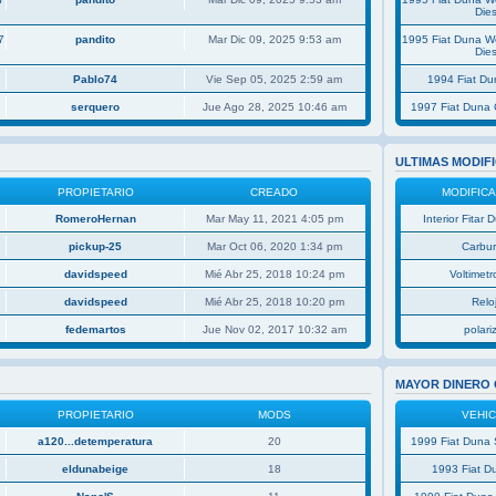
Dies
7
pandito
Mar Dic 09, 2025 9:53 am
1995 Fiat Duna 
Dies
Pablo74
Vie Sep 05, 2025 2:59 am
1994 Fiat D
serquero
Jue Ago 28, 2025 10:46 am
1997 Fiat Duna 
ULTIMAS MODIF
PROPIETARIO
CREADO
MODIFIC
RomeroHernan
Mar May 11, 2021 4:05 pm
Interior Fitar
pickup-25
Mar Oct 06, 2020 1:34 pm
Carbu
davidspeed
Mié Abr 25, 2018 10:24 pm
Voltimetro
davidspeed
Mié Abr 25, 2018 10:20 pm
Relo
fedemartos
Jue Nov 02, 2017 10:32 am
polar
MAYOR DINERO
PROPIETARIO
MODS
VEHI
a120...detemperatura
20
1999 Fiat Duna 
eldunabeige
18
1993 Fiat D