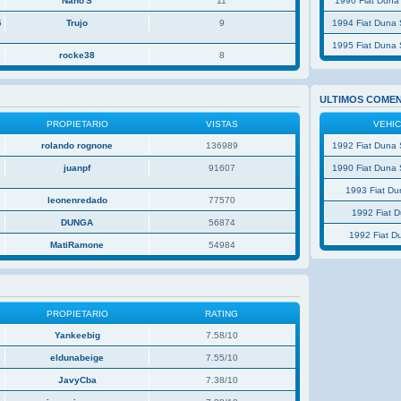
Nano'S
11
1990 Fiat Duna
5
Trujo
9
1994 Fiat Duna 
1995 Fiat Duna 
rocke38
8
ULTIMOS COME
PROPIETARIO
VISTAS
VEHI
rolando rognone
136989
1992 Fiat Duna 
juanpf
91607
1990 Fiat Duna 
1993 Fiat D
leonenredado
77570
1992 Fiat 
P
DUNGA
56874
1992 Fiat D
MatiRamone
54984
PROPIETARIO
RATING
Yankeebig
7.58/10
eldunabeige
7.55/10
JavyCba
7.38/10