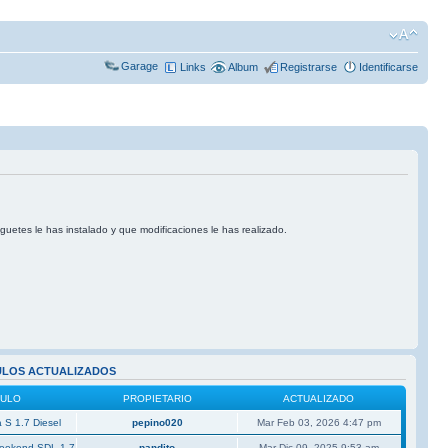
Garage
Links
Album
Registrarse
Identificarse
uguetes le has instalado y que modificaciones le has realizado.
ULOS ACTUALIZADOS
CULO
PROPIETARIO
ACTUALIZADO
 S 1.7 Diesel
pepino020
Mar Feb 03, 2026 4:47 pm
Weekend SDL 1.7
pandito
Mar Dic 09, 2025 9:53 am