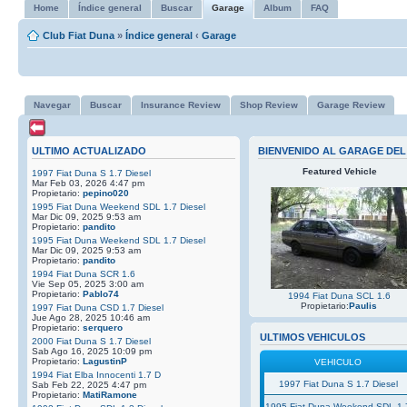
Home
Índice general
Buscar
Garage
Album
FAQ
Club Fiat Duna
»
Índice general
‹
Garage
Navegar
Buscar
Insurance Review
Shop Review
Garage Review
ULTIMO ACTUALIZADO
BIENVENIDO AL GARAGE DEL
Featured Vehicle
1997 Fiat Duna S 1.7 Diesel
Mar Feb 03, 2026 4:47 pm
Propietario:
pepino020
1995 Fiat Duna Weekend SDL 1.7 Diesel
Mar Dic 09, 2025 9:53 am
Propietario:
pandito
1995 Fiat Duna Weekend SDL 1.7 Diesel
Mar Dic 09, 2025 9:53 am
Propietario:
pandito
1994 Fiat Duna SCR 1.6
Vie Sep 05, 2025 3:00 am
Propietario:
Pablo74
1994 Fiat Duna SCL 1.6
Propietario:
Paulis
1997 Fiat Duna CSD 1.7 Diesel
Jue Ago 28, 2025 10:46 am
Propietario:
serquero
ULTIMOS VEHICULOS
2000 Fiat Duna S 1.7 Diesel
Sab Ago 16, 2025 10:09 pm
Propietario:
LagustinP
VEHICULO
1994 Fiat Elba Innocenti 1.7 D
1997 Fiat Duna S 1.7 Diesel
Sab Feb 22, 2025 4:47 pm
Propietario:
MatiRamone
1995 Fiat Duna Weekend SDL 1.