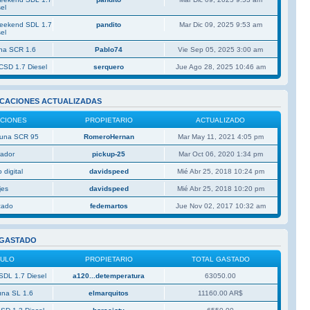
el
Weekend SDL 1.7
pandito
Mar Dic 09, 2025 9:53 am
el
una SCR 1.6
Pablo74
Vie Sep 05, 2025 3:00 am
CSD 1.7 Diesel
serquero
Jue Ago 28, 2025 10:46 am
ICACIONES ACTUALIZADAS
ACIONES
PROPIETARIO
ACTUALIZADO
 Duna SCR 95
RomeroHernan
Mar May 11, 2021 4:05 pm
rador
pickup-25
Mar Oct 06, 2020 1:34 pm
 digital
davidspeed
Mié Abr 25, 2018 10:24 pm
jes
davidspeed
Mié Abr 25, 2018 10:20 pm
izado
fedemartos
Jue Nov 02, 2017 10:32 am
 GASTADO
CULO
PROPIETARIO
TOTAL GASTADO
SDL 1.7 Diesel
a120...detemperatura
63050.00
una SL 1.6
elmarquitos
11160.00 AR$