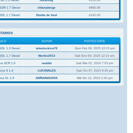
 SD 1.3 Diesel
horacioty
6550.00
SDR 1.7 Diesel
eldunabeige
4860.00
SDL 1.7 Diesel
Dunita de Azul
4192.00
NTARIOS
CULO
AUTOR
POSTED DATE
SDL 1.3 Diesel
tetoelectrico70
Dom Feb 09, 2025 10:15 pm
SDL 1.7 Diesel
Marbis2013
Sab Ene 04, 2025 12:14 am
una SCR 1.6
rauldal
Sab Mar 02, 2024 7:03 pm
Duna S 1.4
LUCANALES
Sab Oct 07, 2023 9:43 pm
una SL 1.6
ADRIAN452005
Mié Abr 12, 2023 2:40 pm