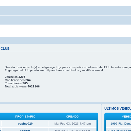
 CLUB
Guarda tu(s) vehiculo(s) en el garage hoy, para compartir con el resto del Club tu auto, que j
El garage del club puede ser util para buscar vehiculos y modificaciones!
Vehiculos:
3205
Modificaciones:
264
Comentarios:
365
Total topic views:
4023166
ULTIMOS VEHIC
PROPIETARIO
CREADO
VEHI
pepino020
Mar Feb 03, 2026 4:47 pm
1997 Fiat Duna
7
pandito
Mar Dic 09, 2025 9:53 am
1995 Fiat Duna 