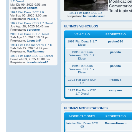
Modificacio
1.7 Diesel
Mar Dic 09, 2025 9:53 am
Comentarios
Propietario:
pandito
Total topic v
1994 Fiat Duna SCR 1.6
1994 Fiat Duna SCL 1.6
Vie Sep 05, 2025 3:00 am
Propietario:
hernandunascl
Propietario:
Pablo74
1997 Fiat Duna CSD 1.7 Diesel
ULTIMOS VEHICULOS
Jue Ago 28, 2025 10:46 am
Propietario:
serquero
2000 Fiat Duna S 1.7 Diesel
VEHICULO
PROPIETARIO
Sab Ago 16, 2025 10:09 pm
Propietario:
LagustinP
1997 Fiat Duna S 1.7
pepino020
Diesel
1994 Fiat Elba Innocenti 1.7 D
Sab Feb 22, 2025 4:47 pm
Propietario:
MatiRamone
1995 Fiat Duna
pandito
Weekend SDL 1.7
1992 Fiat Duna SDL 1.3 Diesel
Diesel
Dom Feb 09, 2025 10:09 pm
Propietario:
tetoelectrico70
1995 Fiat Duna
pandito
Weekend SDL 1.7
Diesel
1994 Fiat Duna SCR
Pablo74
1.6
1997 Fiat Duna CSD
serquero
1.7 Diesel
ULTIMAS MODIFICACIONES
MODIFICACIONES
PROPIETARIO
Interior Fitar Duna SCR
RomeroHernan
95