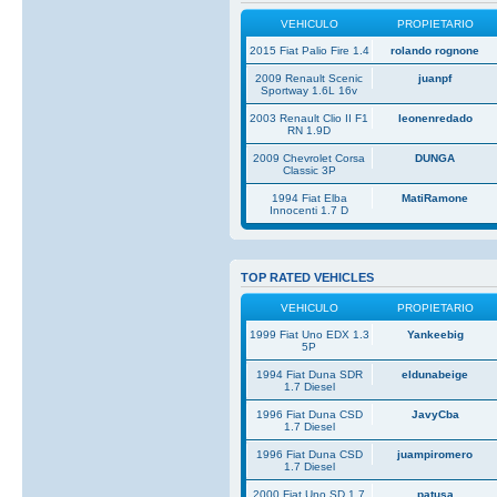
VEHICULO
PROPIETARIO
2015 Fiat Palio Fire 1.4
rolando rognone
2009 Renault Scenic
juanpf
Sportway 1.6L 16v
2003 Renault Clio II F1
leonenredado
RN 1.9D
2009 Chevrolet Corsa
DUNGA
Classic 3P
1994 Fiat Elba
MatiRamone
Innocenti 1.7 D
TOP RATED VEHICLES
VEHICULO
PROPIETARIO
1999 Fiat Uno EDX 1.3
Yankeebig
5P
1994 Fiat Duna SDR
eldunabeige
1.7 Diesel
1996 Fiat Duna CSD
JavyCba
1.7 Diesel
1996 Fiat Duna CSD
juampiromero
1.7 Diesel
2000 Fiat Uno SD 1.7
patusa