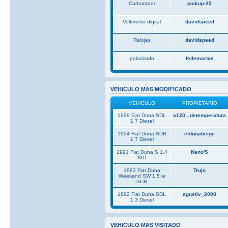
Carburador
pickup-25
Voltimetro digital
davidspeed
Relojes
davidspeed
polarizado
fedemartos
VEHICULO MAS MODIFICADO
VEHICULO
PROPIETARIO
1999 Fiat Duna SDL
a120...detemperatura
1.7 Diesel
1994 Fiat Duna SDR
eldunabeige
1.7 Diesel
1991 Fiat Duna S 1.4
Nano'S
BIO
1993 Fiat Duna
Trujo
Weekend SW 1.5 ie
SCR
1992 Fiat Duna SDL
agustiv_2008
1.3 Diesel
VEHICULO MAS VISITADO