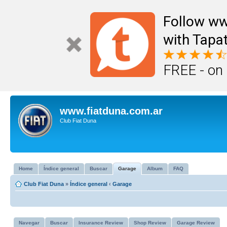
Follow ww
with Tapat
FREE - on
www.fiatduna.com.ar
Club Fiat Duna
Home
Índice general
Buscar
Garage
Album
FAQ
Club Fiat Duna
»
Índice general
‹
Garage
Navegar
Buscar
Insurance Review
Shop Review
Garage Review