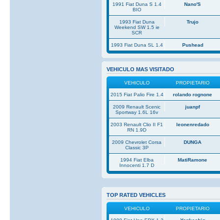
1991 Fiat Duna S 1.4
Nano'S
BIO
1993 Fiat Duna
Trujo
Weekend SW 1.5 ie
SCR
1993 Fiat Duna SL 1.4
Pushead
VEHICULO MAS VISITADO
VEHICULO
PROPIETARIO
2015 Fiat Palio Fire 1.4
rolando rognone
2009 Renault Scenic
juanpf
Sportway 1.6L 16v
2003 Renault Clio II F1
leonenredado
RN 1.9D
2009 Chevrolet Corsa
DUNGA
Classic 3P
1994 Fiat Elba
MatiRamone
Innocenti 1.7 D
TOP RATED VEHICLES
VEHICULO
PROPIETARIO