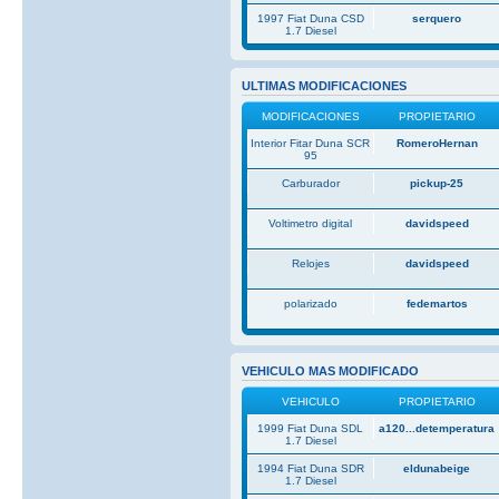
1997 Fiat Duna CSD
serquero
1.7 Diesel
ULTIMAS MODIFICACIONES
MODIFICACIONES
PROPIETARIO
Interior Fitar Duna SCR
RomeroHernan
95
Carburador
pickup-25
Voltimetro digital
davidspeed
Relojes
davidspeed
polarizado
fedemartos
VEHICULO MAS MODIFICADO
VEHICULO
PROPIETARIO
1999 Fiat Duna SDL
a120...detemperatura
1.7 Diesel
1994 Fiat Duna SDR
eldunabeige
1.7 Diesel