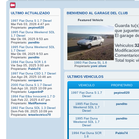
ULTIMO ACTUALIZADO
BIENVENIDO AL GARAGE DEL CLUB
Featured Vehicle
1997 Fiat Duna S 1.7 Diesel
Mar Feb 03, 2026 4:47 pm
Guarda tu(s)
Propietario:
pepino020
que juguetes
1995 Fiat Duna Weekend SDL
El garage de
1.7 Diesel
Mar Dic 09, 2025 9:53 am
Propietario:
pandito
Vehiculos:
3
1995 Fiat Duna Weekend SDL
Modificacio
1.7 Diesel
Mar Dic 09, 2025 9:53 am
Comentarios
Propietario:
pandito
Total topic v
1994 Fiat Duna SCR 1.6
1993 Fiat Duna SL 1.6
Vie Sep 05, 2025 3:00 am
Propietario:
yoni ziloni
Propietario:
Pablo74
1997 Fiat Duna CSD 1.7 Diesel
ULTIMOS VEHICULOS
Jue Ago 28, 2025 10:46 am
Propietario:
serquero
2000 Fiat Duna S 1.7 Diesel
VEHICULO
PROPIETARIO
Sab Ago 16, 2025 10:09 pm
Propietario:
LagustinP
1997 Fiat Duna S 1.7
pepino020
Diesel
1994 Fiat Elba Innocenti 1.7 D
Sab Feb 22, 2025 4:47 pm
Propietario:
MatiRamone
1995 Fiat Duna
pandito
Weekend SDL 1.7
1992 Fiat Duna SDL 1.3 Diesel
Diesel
Dom Feb 09, 2025 10:09 pm
Propietario:
tetoelectrico70
1995 Fiat Duna
pandito
Weekend SDL 1.7
Diesel
1994 Fiat Duna SCR
Pablo74
1.6