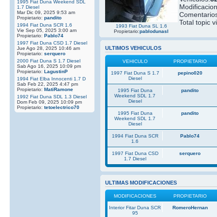
1995 Fiat Duna Weekend SDL
Modificacio
1.7 Diesel
Mar Dic 09, 2025 9:53 am
Comentarios
Propietario:
pandito
Total topic v
1994 Fiat Duna SCR 1.6
1993 Fiat Duna SL 1.6
Vie Sep 05, 2025 3:00 am
Propietario:
pablodunasl
Propietario:
Pablo74
1997 Fiat Duna CSD 1.7 Diesel
ULTIMOS VEHICULOS
Jue Ago 28, 2025 10:46 am
Propietario:
serquero
2000 Fiat Duna S 1.7 Diesel
VEHICULO
PROPIETARIO
Sab Ago 16, 2025 10:09 pm
Propietario:
LagustinP
1997 Fiat Duna S 1.7
pepino020
Diesel
1994 Fiat Elba Innocenti 1.7 D
Sab Feb 22, 2025 4:47 pm
Propietario:
MatiRamone
1995 Fiat Duna
pandito
Weekend SDL 1.7
1992 Fiat Duna SDL 1.3 Diesel
Diesel
Dom Feb 09, 2025 10:09 pm
Propietario:
tetoelectrico70
1995 Fiat Duna
pandito
Weekend SDL 1.7
Diesel
1994 Fiat Duna SCR
Pablo74
1.6
1997 Fiat Duna CSD
serquero
1.7 Diesel
ULTIMAS MODIFICACIONES
MODIFICACIONES
PROPIETARIO
Interior Fitar Duna SCR
RomeroHernan
95