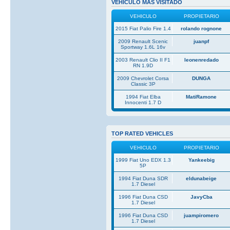
VEHICULO MAS VISITADO
VEHICULO
PROPIETARIO
2015 Fiat Palio Fire 1.4
rolando rognone
2009 Renault Scenic
juanpf
Sportway 1.6L 16v
2003 Renault Clio II F1
leonenredado
RN 1.9D
2009 Chevrolet Corsa
DUNGA
Classic 3P
1994 Fiat Elba
MatiRamone
Innocenti 1.7 D
TOP RATED VEHICLES
VEHICULO
PROPIETARIO
1999 Fiat Uno EDX 1.3
Yankeebig
5P
1994 Fiat Duna SDR
eldunabeige
1.7 Diesel
1996 Fiat Duna CSD
JavyCba
1.7 Diesel
1996 Fiat Duna CSD
juampiromero
1.7 Diesel