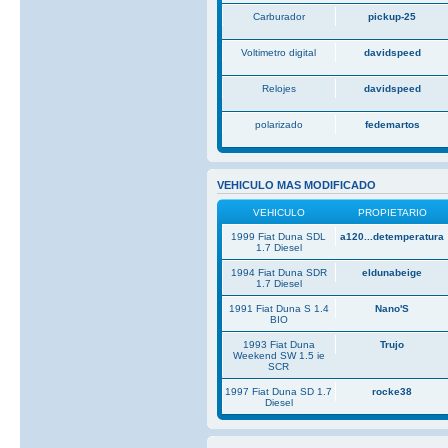
Carburador
pickup-25
Voltimetro digital
davidspeed
Relojes
davidspeed
polarizado
fedemartos
VEHICULO MAS MODIFICADO
VEHICULO
PROPIETARIO
1999 Fiat Duna SDL
a120...detemperatura
1.7 Diesel
1994 Fiat Duna SDR
eldunabeige
1.7 Diesel
1991 Fiat Duna S 1.4
Nano'S
BIO
1993 Fiat Duna
Trujo
Weekend SW 1.5 ie
SCR
1997 Fiat Duna SD 1.7
rocke38
Diesel