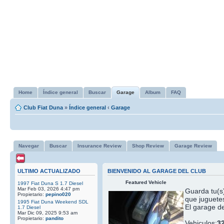
Home
Índice general
Buscar
Garage
Album
FAQ
Club Fiat Duna
»
Índice general
‹
Garage
Navegar
Buscar
Insurance Review
Shop Review
Garage Review
ULTIMO ACTUALIZADO
BIENVENIDO AL GARAGE DEL CLUB
Featured Vehicle
1997 Fiat Duna S 1.7 Diesel
Mar Feb 03, 2026 4:47 pm
Guarda tu(s)
Propietario:
pepino020
que juguetes
1995 Fiat Duna Weekend SDL
El garage de
1.7 Diesel
Mar Dic 09, 2025 9:53 am
Propietario:
pandito
Vehiculos:
3