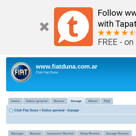
Follow ww
with Tapat
FREE - on
www.fiatduna.com.ar
Club Fiat Duna
Home
Índice general
Buscar
Garage
Album
FAQ
Club Fiat Duna
»
Índice general
‹
Garage
Navegar
Buscar
Insurance Review
Shop Review
Garage Review