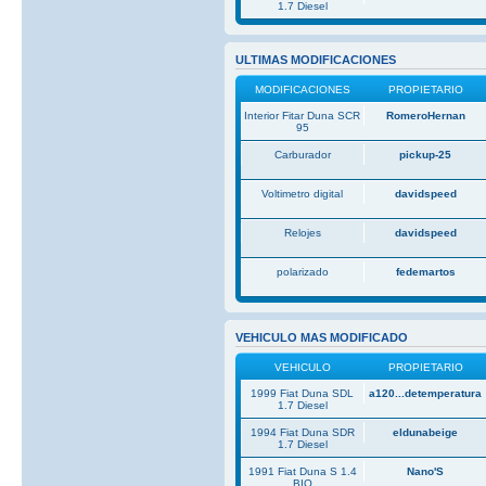
1.7 Diesel
ULTIMAS MODIFICACIONES
MODIFICACIONES
PROPIETARIO
Interior Fitar Duna SCR
RomeroHernan
95
Carburador
pickup-25
Voltimetro digital
davidspeed
Relojes
davidspeed
polarizado
fedemartos
VEHICULO MAS MODIFICADO
VEHICULO
PROPIETARIO
1999 Fiat Duna SDL
a120...detemperatura
1.7 Diesel
1994 Fiat Duna SDR
eldunabeige
1.7 Diesel
1991 Fiat Duna S 1.4
Nano'S
BIO