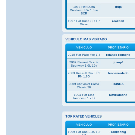
1993 Fiat Duna
Trujo
Weekend SW 1.5 ie
SCR
1997 Fiat Duna SD 1.7
rocke38
Diesel
VEHICULO MAS VISITADO
VEHICULO
PROPIETARIO
2015 Fiat Palio Fire 1.4
rolando rognone
2009 Renault Scenic
juanpf
Sportway 1.6L 16v
2003 Renault Clio II F1
leonenredado
RN 1.9D
2009 Chevrolet Corsa
DUNGA
Classic 3P
1994 Fiat Elba
MatiRamone
Innocenti 1.7 D
TOP RATED VEHICLES
VEHICULO
PROPIETARIO
1999 Fiat Uno EDX 1.3
Yankeebig