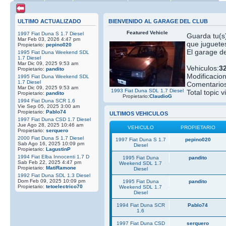
ULTIMO ACTUALIZADO
BIENVENIDO AL GARAGE DEL CLUB
Featured Vehicle
1997 Fiat Duna S 1.7 Diesel
Guarda tu(s)
Mar Feb 03, 2026 4:47 pm
que juguetes
Propietario:
pepino020
El garage de
1995 Fiat Duna Weekend SDL
1.7 Diesel
Mar Dic 09, 2025 9:53 am
Vehiculos:
3
Propietario:
pandito
Modificacio
1995 Fiat Duna Weekend SDL
1.7 Diesel
Comentarios
Mar Dic 09, 2025 9:53 am
1993 Fiat Duna SDL 1.7 Diesel
Total topic v
Propietario:
pandito
Propietario:
ClaudioG
1994 Fiat Duna SCR 1.6
Vie Sep 05, 2025 3:00 am
Propietario:
Pablo74
ULTIMOS VEHICULOS
1997 Fiat Duna CSD 1.7 Diesel
Jue Ago 28, 2025 10:46 am
VEHICULO
PROPIETARIO
Propietario:
serquero
2000 Fiat Duna S 1.7 Diesel
1997 Fiat Duna S 1.7
pepino020
Sab Ago 16, 2025 10:09 pm
Diesel
Propietario:
LagustinP
1994 Fiat Elba Innocenti 1.7 D
1995 Fiat Duna
pandito
Sab Feb 22, 2025 4:47 pm
Weekend SDL 1.7
Propietario:
MatiRamone
Diesel
1992 Fiat Duna SDL 1.3 Diesel
Dom Feb 09, 2025 10:09 pm
1995 Fiat Duna
pandito
Propietario:
tetoelectrico70
Weekend SDL 1.7
Diesel
1994 Fiat Duna SCR
Pablo74
1.6
1997 Fiat Duna CSD
serquero