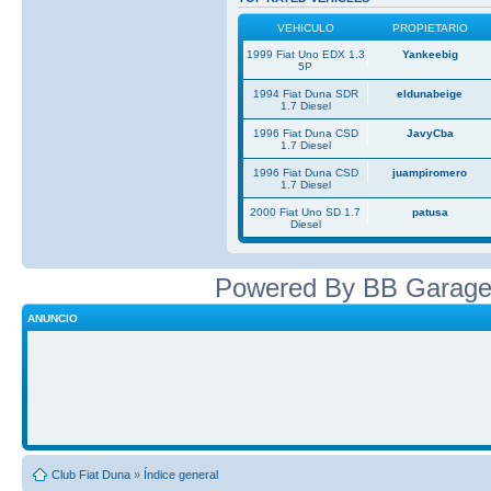
VEHICULO
PROPIETARIO
1999 Fiat Uno EDX 1.3
Yankeebig
5P
1994 Fiat Duna SDR
eldunabeige
1.7 Diesel
1996 Fiat Duna CSD
JavyCba
1.7 Diesel
1996 Fiat Duna CSD
juampiromero
1.7 Diesel
2000 Fiat Uno SD 1.7
patusa
Diesel
Powered By BB Garage
ANUNCIO
Club Fiat Duna
»
Índice general