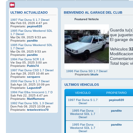
ULTIMO ACTUALIZADO
BIENVENIDO AL GARAGE DEL CLUB
Featured Vehicle
1997 Fiat Duna S 1.7 Diesel
Mar Feb 03, 2026 4:47 pm
Propietario:
pepino020
Guarda tu(s)
1995 Fiat Duna Weekend SDL
1.7 Diesel
que juguetes
Mar Dic 09, 2025 9:53 am
El garage de
Propietario:
pandito
1995 Fiat Duna Weekend SDL
1.7 Diesel
Vehiculos:
3
Mar Dic 09, 2025 9:53 am
Modificacio
Propietario:
pandito
Comentarios
1994 Fiat Duna SCR 1.6
Vie Sep 05, 2025 3:00 am
Total topic v
Propietario:
Pablo74
1997 Fiat Duna CSD 1.7 Diesel
1996 Fiat Duna SD 1.7 Diesel
Jue Ago 28, 2025 10:46 am
Propietario:
bkale
Propietario:
serquero
2000 Fiat Duna S 1.7 Diesel
Sab Ago 16, 2025 10:09 pm
ULTIMOS VEHICULOS
Propietario:
LagustinP
1994 Fiat Elba Innocenti 1.7 D
VEHICULO
PROPIETARIO
Sab Feb 22, 2025 4:47 pm
Propietario:
MatiRamone
1997 Fiat Duna S 1.7
pepino020
1992 Fiat Duna SDL 1.3 Diesel
Diesel
Dom Feb 09, 2025 10:09 pm
Propietario:
tetoelectrico70
1995 Fiat Duna
pandito
Weekend SDL 1.7
Diesel
1995 Fiat Duna
pandito
Weekend SDL 1.7
Diesel