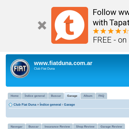
Follow ww
with Tapat
FREE - on
www.fiatduna.com.ar
Club Fiat Duna
Home
Índice general
Buscar
Garage
Album
FAQ
Club Fiat Duna
»
Índice general
‹
Garage
Navegar
Buscar
Insurance Review
Shop Review
Garage Review