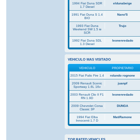
1994 Fiat Duna SDR
eldunabeige
1.7 Diesel
1991 Fiat Duna S 1.4
Nano'S
BIO
1993 Fiat Duna
Trujo
Weekend SW 1.5 ie
SCR
1992 Fiat Duna SDL
leonenredado
1.3 Diesel
VEHICULO MAS VISITADO
VEHICULO
PROPIETARIO
2015 Fiat Palio Fire 1.4
rolando rognone
2009 Renault Scenic
juanpf
Sportway 1.6L 16v
2003 Renault Clio II F1
leonenredado
RN 1.9D
2009 Chevrolet Corsa
DUNGA
Classic 3P
1994 Fiat Elba
MatiRamone
Innocenti 1.7 D
TOP RATED VEHICLES