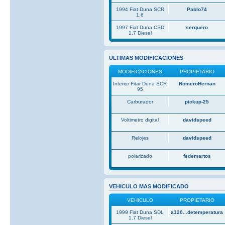
1994 Fiat Duna SCR
Pablo74
1.6
1997 Fiat Duna CSD
serquero
1.7 Diesel
ULTIMAS MODIFICACIONES
MODIFICACIONES
PROPIETARIO
Interior Fitar Duna SCR
RomeroHernan
95
Carburador
pickup-25
Voltimetro digital
davidspeed
Relojes
davidspeed
polarizado
fedemartos
VEHICULO MAS MODIFICADO
VEHICULO
PROPIETARIO
1999 Fiat Duna SDL
a120...detemperatura
1.7 Diesel