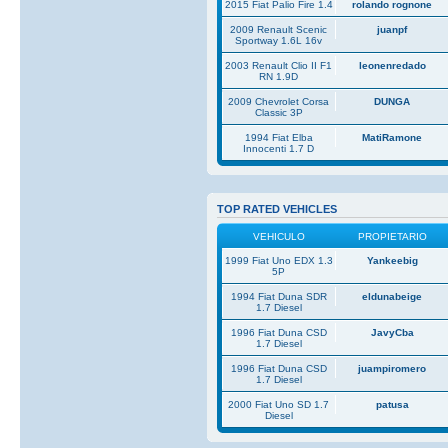
2015 Fiat Palio Fire 1.4
rolando rognone
2009 Renault Scenic
juanpf
Sportway 1.6L 16v
2003 Renault Clio II F1
leonenredado
RN 1.9D
2009 Chevrolet Corsa
DUNGA
Classic 3P
1994 Fiat Elba
MatiRamone
Innocenti 1.7 D
TOP RATED VEHICLES
VEHICULO
PROPIETARIO
1999 Fiat Uno EDX 1.3
Yankeebig
5P
1994 Fiat Duna SDR
eldunabeige
1.7 Diesel
1996 Fiat Duna CSD
JavyCba
1.7 Diesel
1996 Fiat Duna CSD
juampiromero
1.7 Diesel
2000 Fiat Uno SD 1.7
patusa
Diesel