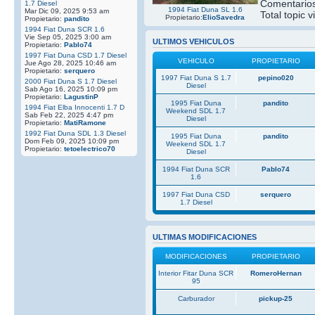
Comentarios
1.7 Diesel
1994 Fiat Duna SL 1.6
Mar Dic 09, 2025 9:53 am
Total topic v
Propietario:
ElioSavedra
Propietario:
pandito
1994 Fiat Duna SCR 1.6
Vie Sep 05, 2025 3:00 am
ULTIMOS VEHICULOS
Propietario:
Pablo74
1997 Fiat Duna CSD 1.7 Diesel
VEHICULO
PROPIETARIO
Jue Ago 28, 2025 10:46 am
Propietario:
serquero
1997 Fiat Duna S 1.7
pepino020
2000 Fiat Duna S 1.7 Diesel
Diesel
Sab Ago 16, 2025 10:09 pm
Propietario:
LagustinP
1995 Fiat Duna
pandito
1994 Fiat Elba Innocenti 1.7 D
Weekend SDL 1.7
Sab Feb 22, 2025 4:47 pm
Diesel
Propietario:
MatiRamone
1992 Fiat Duna SDL 1.3 Diesel
1995 Fiat Duna
pandito
Dom Feb 09, 2025 10:09 pm
Weekend SDL 1.7
Propietario:
tetoelectrico70
Diesel
1994 Fiat Duna SCR
Pablo74
1.6
1997 Fiat Duna CSD
serquero
1.7 Diesel
ULTIMAS MODIFICACIONES
MODIFICACIONES
PROPIETARIO
Interior Fitar Duna SCR
RomeroHernan
95
Carburador
pickup-25