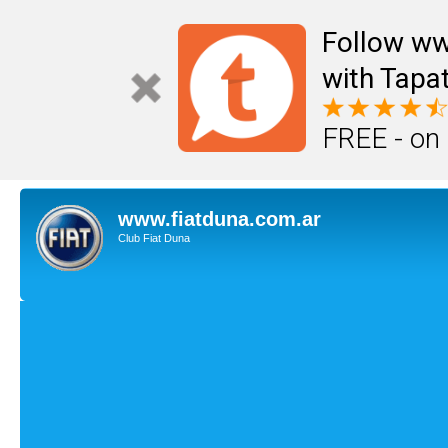
Follow ww
with Tapat
FREE - on
www.fiatduna.com.ar
Club Fiat Duna