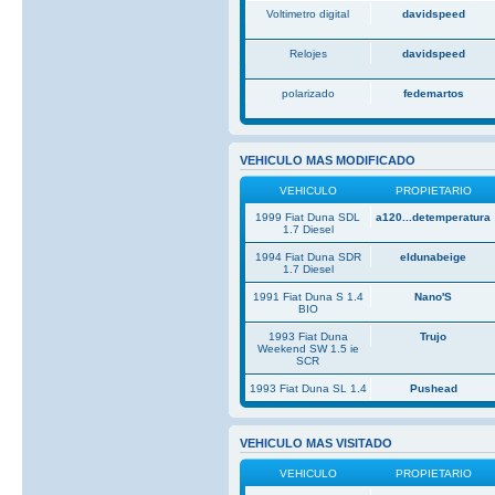
Voltimetro digital
davidspeed
Relojes
davidspeed
polarizado
fedemartos
VEHICULO MAS MODIFICADO
VEHICULO
PROPIETARIO
1999 Fiat Duna SDL
a120...detemperatura
1.7 Diesel
1994 Fiat Duna SDR
eldunabeige
1.7 Diesel
1991 Fiat Duna S 1.4
Nano'S
BIO
1993 Fiat Duna
Trujo
Weekend SW 1.5 ie
SCR
1993 Fiat Duna SL 1.4
Pushead
VEHICULO MAS VISITADO
VEHICULO
PROPIETARIO