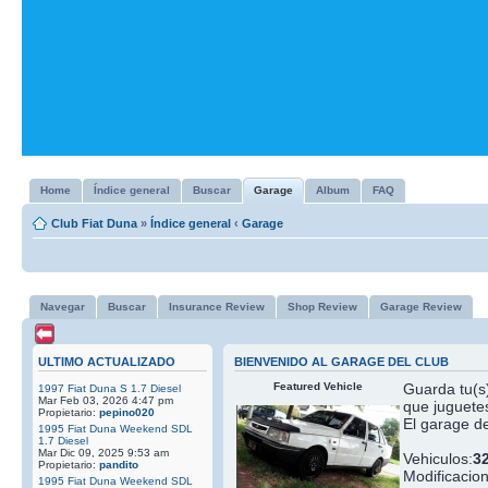
Home
Índice general
Buscar
Garage
Album
FAQ
Club Fiat Duna
»
Índice general
‹
Garage
Navegar
Buscar
Insurance Review
Shop Review
Garage Review
ULTIMO ACTUALIZADO
BIENVENIDO AL GARAGE DEL CLUB
Featured Vehicle
Guarda tu(s)
1997 Fiat Duna S 1.7 Diesel
Mar Feb 03, 2026 4:47 pm
que juguetes
Propietario:
pepino020
El garage de
1995 Fiat Duna Weekend SDL
1.7 Diesel
Mar Dic 09, 2025 9:53 am
Vehiculos:
3
Propietario:
pandito
Modificacio
1995 Fiat Duna Weekend SDL