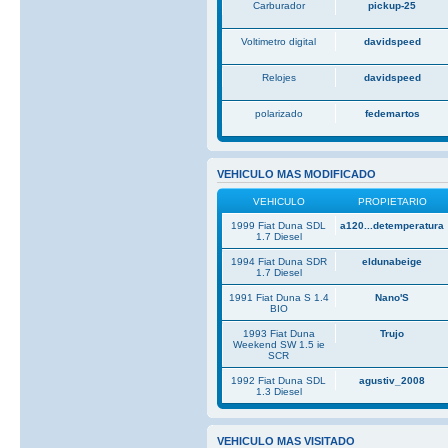
Carburador
pickup-25
Voltimetro digital
davidspeed
Relojes
davidspeed
polarizado
fedemartos
VEHICULO MAS MODIFICADO
VEHICULO
PROPIETARIO
1999 Fiat Duna SDL
a120...detemperatura
1.7 Diesel
1994 Fiat Duna SDR
eldunabeige
1.7 Diesel
1991 Fiat Duna S 1.4
Nano'S
BIO
1993 Fiat Duna
Trujo
Weekend SW 1.5 ie
SCR
1992 Fiat Duna SDL
agustiv_2008
1.3 Diesel
VEHICULO MAS VISITADO