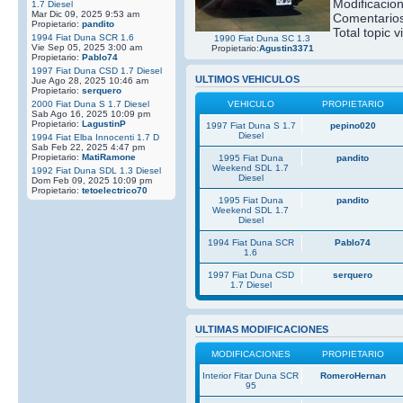
Modificacio
1.7 Diesel
Mar Dic 09, 2025 9:53 am
Comentarios
Propietario:
pandito
Total topic v
1994 Fiat Duna SCR 1.6
1990 Fiat Duna SC 1.3
Vie Sep 05, 2025 3:00 am
Propietario:
Agustin3371
Propietario:
Pablo74
1997 Fiat Duna CSD 1.7 Diesel
ULTIMOS VEHICULOS
Jue Ago 28, 2025 10:46 am
Propietario:
serquero
2000 Fiat Duna S 1.7 Diesel
VEHICULO
PROPIETARIO
Sab Ago 16, 2025 10:09 pm
Propietario:
LagustinP
1997 Fiat Duna S 1.7
pepino020
Diesel
1994 Fiat Elba Innocenti 1.7 D
Sab Feb 22, 2025 4:47 pm
Propietario:
MatiRamone
1995 Fiat Duna
pandito
Weekend SDL 1.7
1992 Fiat Duna SDL 1.3 Diesel
Diesel
Dom Feb 09, 2025 10:09 pm
Propietario:
tetoelectrico70
1995 Fiat Duna
pandito
Weekend SDL 1.7
Diesel
1994 Fiat Duna SCR
Pablo74
1.6
1997 Fiat Duna CSD
serquero
1.7 Diesel
ULTIMAS MODIFICACIONES
MODIFICACIONES
PROPIETARIO
Interior Fitar Duna SCR
RomeroHernan
95