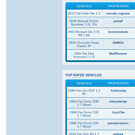
VEHICULO
PROPIETARIO
2015 Fiat Palio Fire 1.4
rolando rognone
2009 Renault Scenic
juanpf
Sportway 1.6L 16v
2003 Renault Clio II F1
leonenredado
RN 1.9D
2009 Chevrolet Corsa
DUNGA
Classic 3P
1994 Fiat Elba
MatiRamone
Innocenti 1.7 D
TOP RATED VEHICLES
VEHICULO
PROPIETARIO
1999 Fiat Uno EDX 1.3
Yankeebig
5P
1994 Fiat Duna SDR
eldunabeige
1.7 Diesel
1996 Fiat Duna CSD
JavyCba
1.7 Diesel
1996 Fiat Duna CSD
juampiromero
1.7 Diesel
2000 Fiat Uno SD 1.7
patusa