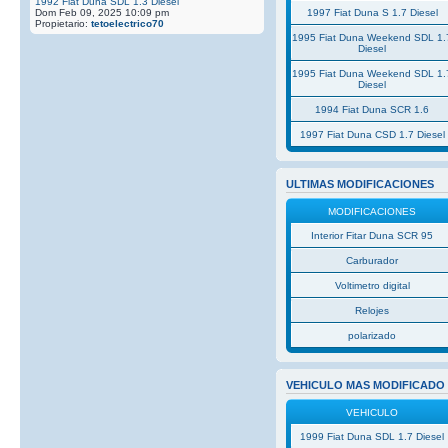
1992 Fiat Duna SDL 1.3 Diesel
Dom Feb 09, 2025 10:09 pm
1997 Fiat Duna S 1.7 Diesel
Propietario:
tetoelectrico70
1995 Fiat Duna Weekend SDL 1.
Diesel
1995 Fiat Duna Weekend SDL 1.
Diesel
1994 Fiat Duna SCR 1.6
1997 Fiat Duna CSD 1.7 Diesel
ULTIMAS MODIFICACIONES
MODIFICACIONES
Interior Fitar Duna SCR 95
Carburador
Voltimetro digital
Relojes
polarizado
VEHICULO MAS MODIFICADO
VEHICULO
1999 Fiat Duna SDL 1.7 Diesel