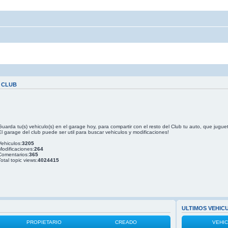
 CLUB
Guarda tu(s) vehiculo(s) en el garage hoy, para compartir con el resto del Club tu auto, que jugue
El garage del club puede ser util para buscar vehiculos y modificaciones!
Vehiculos:
3205
Modificaciones:
264
Comentarios:
365
Total topic views:
4024415
ULTIMOS VEHIC
PROPIETARIO
CREADO
VEHI