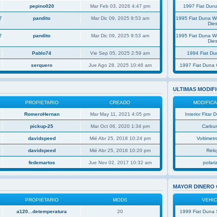
pepino020
Mar Feb 03, 2026 4:47 pm
1997 Fiat Duna
7
pandito
Mar Dic 09, 2025 9:53 am
1995 Fiat Duna 
Dies
7
pandito
Mar Dic 09, 2025 9:53 am
1995 Fiat Duna 
Dies
Pablo74
Vie Sep 05, 2025 2:59 am
1994 Fiat D
serquero
Jue Ago 28, 2025 10:46 am
1997 Fiat Duna 
ULTIMAS MODIF
PROPIETARIO
CREADO
MODIFIC
RomeroHernan
Mar May 11, 2021 4:05 pm
Interior Fitar
pickup-25
Mar Oct 06, 2020 1:34 pm
Carbu
davidspeed
Mié Abr 25, 2018 10:24 pm
Voltimetro
davidspeed
Mié Abr 25, 2018 10:20 pm
Relo
fedemartos
Jue Nov 02, 2017 10:32 am
polar
MAYOR DINERO
PROPIETARIO
MODS
VEHI
a120...detemperatura
20
1999 Fiat Duna 