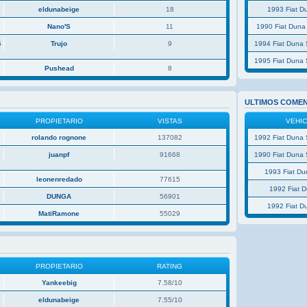
eldunabeige
18
1993 Fiat D
Nano'S
11
1990 Fiat Duna
5
Trujo
9
1994 Fiat Duna 
1995 Fiat Duna 
Pushead
8
ULTIMOS COME
PROPIETARIO
VISTAS
VEHI
rolando rognone
137082
1992 Fiat Duna 
juanpf
91668
1990 Fiat Duna 
1993 Fiat D
leonenredado
77615
1992 Fiat 
P
DUNGA
56901
1992 Fiat D
MatiRamone
55029
PROPIETARIO
RATING
Yankeebig
7.58/10
eldunabeige
7.55/10