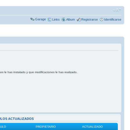
Garage
Links
Album
Registrarse
Identificarse
tes le has instalado y que modificaciones le has realizado.
ULOS ACTUALIZADOS
CULO
PROPIETARIO
ACTUALIZADO