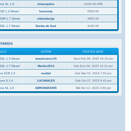
una SL 1.6
elmarquitos
11160.00 AR$
 SD 1.3 Diesel
horacioty
6550.00
SDR 1.7 Diesel
eldunabeige
4860.00
SDL 1.7 Diesel
Dunita de Azul
4192.00
NTARIOS
CULO
AUTOR
POSTED DATE
SDL 1.3 Diesel
tetoelectrico70
Dom Feb 09, 2025 10:15 pm
SDL 1.7 Diesel
Marbis2013
Sab Ene 04, 2025 12:14 am
una SCR 1.6
rauldal
Sab Mar 02, 2024 7:03 pm
Duna S 1.4
LUCANALES
Sab Oct 07, 2023 9:43 pm
una SL 1.6
ADRIAN452005
Mié Abr 12, 2023 2:40 pm