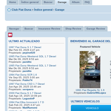
Home
Índice general
Buscar
Garage
Album
FAQ
Club Fiat Duna
»
Índice general
‹
Garage
Navegar
Buscar
Insurance Review
Shop Review
Garage Review
ULTIMO ACTUALIZADO
BIENVENIDO AL GARAGE DEL
Featured Vehicle
1997 Fiat Duna S 1.7 Diesel
Mar Feb 03, 2026 4:47 pm
Propietario:
pepino020
1995 Fiat Duna Weekend SDL 1.7 Diesel
Mar Dic 09, 2025 9:53 am
Propietario:
pandito
1995 Fiat Duna Weekend SDL 1.7 Diesel
Mar Dic 09, 2025 9:53 am
Propietario:
pandito
1994 Fiat Duna SCR 1.6
Vie Sep 05, 2025 3:00 am
Propietario:
Pablo74
1997 Fiat Duna CSD 1.7 Diesel
Jue Ago 28, 2025 10:46 am
Propietario:
serquero
1991 Fiat Regatta Sc 1.6
Propietario:
Gabriel96Lopez
2000 Fiat Duna S 1.7 Diesel
Sab Ago 16, 2025 10:09 pm
Propietario:
LagustinP
ULTIMOS VEHICULOS
1994 Fiat Elba Innocenti 1.7 D
Sab Feb 22, 2025 4:47 pm
Propietario:
MatiRamone
VEHICULO