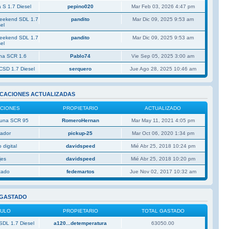
 S 1.7 Diesel
pepino020
Mar Feb 03, 2026 4:47 pm
Weekend SDL 1.7
pandito
Mar Dic 09, 2025 9:53 am
el
Weekend SDL 1.7
pandito
Mar Dic 09, 2025 9:53 am
el
una SCR 1.6
Pablo74
Vie Sep 05, 2025 3:00 am
CSD 1.7 Diesel
serquero
Jue Ago 28, 2025 10:46 am
ICACIONES ACTUALIZADAS
ACIONES
PROPIETARIO
ACTUALIZADO
 Duna SCR 95
RomeroHernan
Mar May 11, 2021 4:05 pm
rador
pickup-25
Mar Oct 06, 2020 1:34 pm
 digital
davidspeed
Mié Abr 25, 2018 10:24 pm
jes
davidspeed
Mié Abr 25, 2018 10:20 pm
izado
fedemartos
Jue Nov 02, 2017 10:32 am
 GASTADO
CULO
PROPIETARIO
TOTAL GASTADO
SDL 1.7 Diesel
a120...detemperatura
63050.00