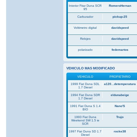
Interior Fitar Duna SCR
RomeroHernan
95
Carburador
pickup-25
Voltimetro digital
davidspeed
Relojes
davidspeed
polarizado
fedemartos
VEHICULO MAS MODIFICADO
VEHICULO
PROPIETARIO
1999 Fiat Duna SDL
a120...detemperatura
1.7 Diesel
1994 Fiat Duna SDR
eldunabeige
1.7 Diesel
1991 Fiat Duna S 1.4
Nano'S
BIO
1993 Fiat Duna
Trujo
Weekend SW 1.5 ie
SCR
1997 Fiat Duna SD 1.7
rocke38
Diesel