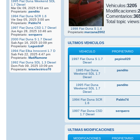
1995 Fiat Duna Weekend SDL
1.7 Diesel
Vehiculos:
3205
Mar Dic 09, 2025 9:53 am
Modificaciones:
Propietario:
pandito
Comentarios:
36
1994 Fiat Duna SCR 1.6
Vie Sep 05, 2025 3:00 am
Total topic views
Propietario:
Pablo74
1997 Fiat Duna CSD 1.7 Diesel
1998 Fiat Duna S 1.4
Jue Ago 28, 2025 10:46 am
Propietario:
marzana2002
Propietario:
serquero
2000 Fiat Duna S 1.7 Diesel
Sab Ago 16, 2025 10:09 pm
ULTIMOS VEHICULOS
Propietario:
LagustinP
1994 Fiat Elba Innocenti 1.7 D
VEHICULO
PROPIETARIO
Sab Feb 22, 2025 4:47 pm
Propietario:
MatiRamone
1997 Fiat Duna S 1.7
pepino020
1992 Fiat Duna SDL 1.3 Diesel
Diesel
Dom Feb 09, 2025 10:09 pm
Propietario:
tetoelectrico70
1995 Fiat Duna
pandito
Weekend SDL 1.7
Diesel
1995 Fiat Duna
pandito
Weekend SDL 1.7
Diesel
1994 Fiat Duna SCR
Pablo74
1.6
1997 Fiat Duna CSD
serquero
1.7 Diesel
ULTIMAS MODIFICACIONES
MODIFICACIONES
PROPIETARIO