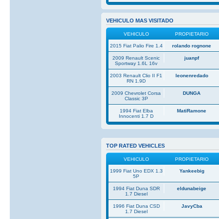
VEHICULO MAS VISITADO
VEHICULO
PROPIETARIO
2015 Fiat Palio Fire 1.4
rolando rognone
2009 Renault Scenic
juanpf
Sportway 1.6L 16v
2003 Renault Clio II F1
leonenredado
RN 1.9D
2009 Chevrolet Corsa
DUNGA
Classic 3P
1994 Fiat Elba
MatiRamone
Innocenti 1.7 D
TOP RATED VEHICLES
VEHICULO
PROPIETARIO
1999 Fiat Uno EDX 1.3
Yankeebig
5P
1994 Fiat Duna SDR
eldunabeige
1.7 Diesel
1996 Fiat Duna CSD
JavyCba
1.7 Diesel