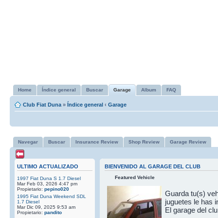
Home
Índice general
Buscar
Garage
Album
FAQ
Club Fiat Duna
»
Índice general
‹
Garage
Navegar
Buscar
Insurance Review
Shop Review
Garage Review
ULTIMO ACTUALIZADO
BIENVENIDO AL GARAGE DEL CLUB
Featured Vehicle
1997 Fiat Duna S 1.7 Diesel
Mar Feb 03, 2026 4:47 pm
Propietario:
pepino020
Guarda tu(s) vehi
1995 Fiat Duna Weekend SDL
juguetes le has 
1.7 Diesel
Mar Dic 09, 2025 9:53 am
El garage del cl
Propietario:
pandito