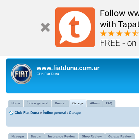
Follow ww
with Tapat
FREE - on
www.fiatduna.com.ar
Club Fiat Duna
Home
Índice general
Buscar
Garage
Album
FAQ
Club Fiat Duna
»
Índice general
‹
Garage
Navegar
Buscar
Insurance Review
Shop Review
Garage Review