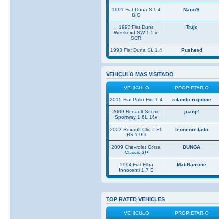
1991 Fiat Duna S 1.4
Nano'S
BIO
1993 Fiat Duna
Trujo
Weekend SW 1.5 ie
SCR
1993 Fiat Duna SL 1.4
Pushead
VEHICULO MAS VISITADO
VEHICULO
PROPIETARIO
2015 Fiat Palio Fire 1.4
rolando rognone
2009 Renault Scenic
juanpf
Sportway 1.6L 16v
2003 Renault Clio II F1
leonenredado
RN 1.9D
2009 Chevrolet Corsa
DUNGA
Classic 3P
1994 Fiat Elba
MatiRamone
Innocenti 1.7 D
TOP RATED VEHICLES
VEHICULO
PROPIETARIO