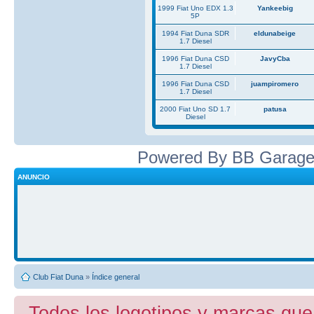
1999 Fiat Uno EDX 1.3
Yankeebig
5P
1994 Fiat Duna SDR
eldunabeige
1.7 Diesel
1996 Fiat Duna CSD
JavyCba
1.7 Diesel
1996 Fiat Duna CSD
juampiromero
1.7 Diesel
2000 Fiat Uno SD 1.7
patusa
Diesel
Powered By BB Garage
ANUNCIO
Club Fiat Duna
»
Índice general
Todos los logotipos y marcas que