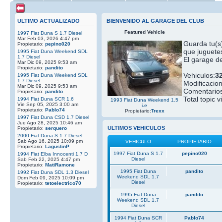
ULTIMO ACTUALIZADO
BIENVENIDO AL GARAGE DEL CLUB
Featured Vehicle
1997 Fiat Duna S 1.7 Diesel
Mar Feb 03, 2026 4:47 pm
Guarda tu(s)
Propietario:
pepino020
que juguetes
1995 Fiat Duna Weekend SDL
1.7 Diesel
El garage de
Mar Dic 09, 2025 9:53 am
Propietario:
pandito
Vehiculos:
3
1995 Fiat Duna Weekend SDL
1.7 Diesel
Modificacio
Mar Dic 09, 2025 9:53 am
Comentarios
Propietario:
pandito
Total topic v
1994 Fiat Duna SCR 1.6
1993 Fiat Duna Weekend 1.5
Vie Sep 05, 2025 3:00 am
i.e
Propietario:
Pablo74
Propietario:
Trexx
1997 Fiat Duna CSD 1.7 Diesel
Jue Ago 28, 2025 10:46 am
ULTIMOS VEHICULOS
Propietario:
serquero
2000 Fiat Duna S 1.7 Diesel
Sab Ago 16, 2025 10:09 pm
VEHICULO
PROPIETARIO
Propietario:
LagustinP
1997 Fiat Duna S 1.7
pepino020
1994 Fiat Elba Innocenti 1.7 D
Diesel
Sab Feb 22, 2025 4:47 pm
Propietario:
MatiRamone
1995 Fiat Duna
pandito
1992 Fiat Duna SDL 1.3 Diesel
Weekend SDL 1.7
Dom Feb 09, 2025 10:09 pm
Diesel
Propietario:
tetoelectrico70
1995 Fiat Duna
pandito
Weekend SDL 1.7
Diesel
1994 Fiat Duna SCR
Pablo74