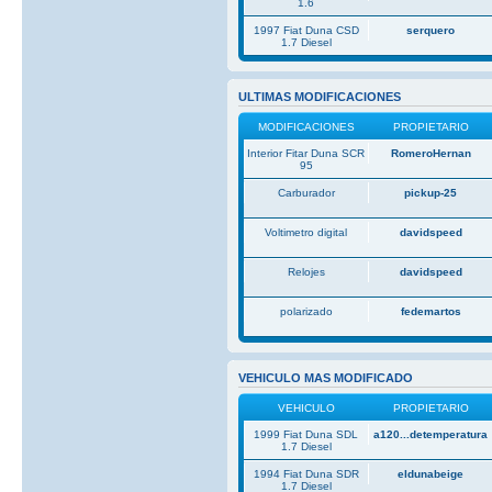
1.6
1997 Fiat Duna CSD
serquero
1.7 Diesel
ULTIMAS MODIFICACIONES
MODIFICACIONES
PROPIETARIO
Interior Fitar Duna SCR
RomeroHernan
95
Carburador
pickup-25
Voltimetro digital
davidspeed
Relojes
davidspeed
polarizado
fedemartos
VEHICULO MAS MODIFICADO
VEHICULO
PROPIETARIO
1999 Fiat Duna SDL
a120...detemperatura
1.7 Diesel
1994 Fiat Duna SDR
eldunabeige
1.7 Diesel