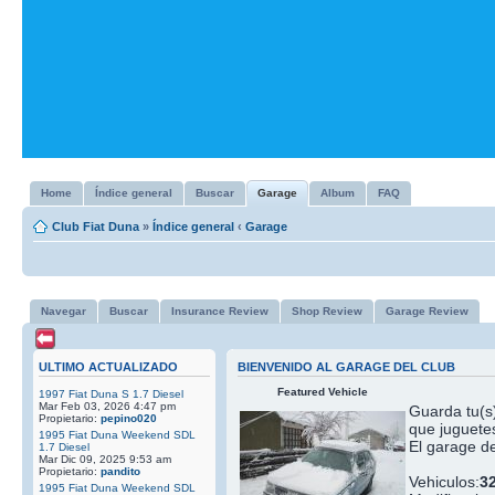
Home
Índice general
Buscar
Garage
Album
FAQ
Club Fiat Duna
»
Índice general
‹
Garage
Navegar
Buscar
Insurance Review
Shop Review
Garage Review
ULTIMO ACTUALIZADO
BIENVENIDO AL GARAGE DEL CLUB
Featured Vehicle
1997 Fiat Duna S 1.7 Diesel
Mar Feb 03, 2026 4:47 pm
Guarda tu(s)
Propietario:
pepino020
que juguetes
1995 Fiat Duna Weekend SDL
El garage de
1.7 Diesel
Mar Dic 09, 2025 9:53 am
Propietario:
pandito
Vehiculos:
3
1995 Fiat Duna Weekend SDL