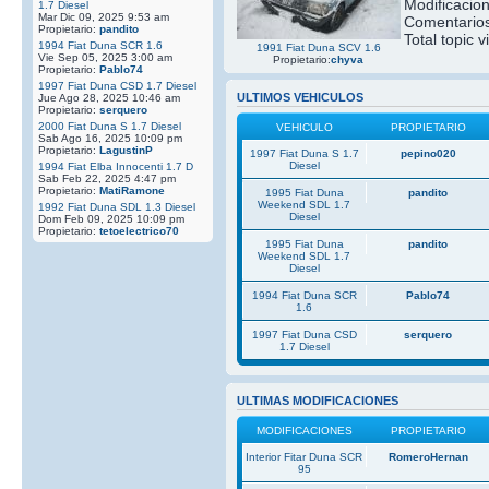
Modificacio
1.7 Diesel
Mar Dic 09, 2025 9:53 am
Comentarios
Propietario:
pandito
Total topic v
1994 Fiat Duna SCR 1.6
1991 Fiat Duna SCV 1.6
Vie Sep 05, 2025 3:00 am
Propietario:
chyva
Propietario:
Pablo74
1997 Fiat Duna CSD 1.7 Diesel
ULTIMOS VEHICULOS
Jue Ago 28, 2025 10:46 am
Propietario:
serquero
2000 Fiat Duna S 1.7 Diesel
VEHICULO
PROPIETARIO
Sab Ago 16, 2025 10:09 pm
Propietario:
LagustinP
1997 Fiat Duna S 1.7
pepino020
Diesel
1994 Fiat Elba Innocenti 1.7 D
Sab Feb 22, 2025 4:47 pm
Propietario:
MatiRamone
1995 Fiat Duna
pandito
Weekend SDL 1.7
1992 Fiat Duna SDL 1.3 Diesel
Diesel
Dom Feb 09, 2025 10:09 pm
Propietario:
tetoelectrico70
1995 Fiat Duna
pandito
Weekend SDL 1.7
Diesel
1994 Fiat Duna SCR
Pablo74
1.6
1997 Fiat Duna CSD
serquero
1.7 Diesel
ULTIMAS MODIFICACIONES
MODIFICACIONES
PROPIETARIO
Interior Fitar Duna SCR
RomeroHernan
95