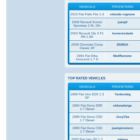
VEHICULO
PROPIETARIO
2015 Fiat Palio Fire 1.4
rolando rognone
2009 Renault Scenic
juanpf
Sportway 1.6L 16v
2003 Renault Clio II F1
leonenredado
RN 1.9D
2009 Chevrolet Corsa
DUNGA
Classic 3P
1994 Fiat Elba
MatiRamone
Innocenti 1.7 D
TOP RATED VEHICLES
VEHICULO
PROPIETARIO
1999 Fiat Uno EDX 1.3
Yankeebig
5P
1994 Fiat Duna SDR
eldunabeige
1.7 Diesel
1996 Fiat Duna CSD
JavyCba
1.7 Diesel
1996 Fiat Duna CSD
juampiromero
1.7 Diesel
2000 Fiat Uno SD 1.7
patusa