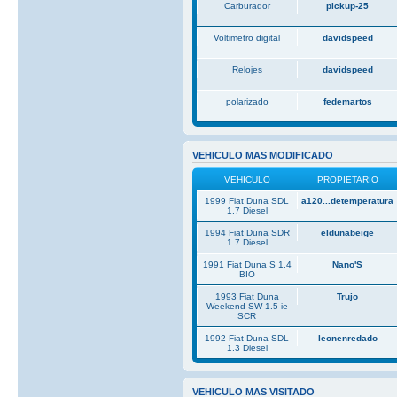
Carburador
pickup-25
Voltimetro digital
davidspeed
Relojes
davidspeed
polarizado
fedemartos
VEHICULO MAS MODIFICADO
VEHICULO
PROPIETARIO
1999 Fiat Duna SDL
a120...detemperatura
1.7 Diesel
1994 Fiat Duna SDR
eldunabeige
1.7 Diesel
1991 Fiat Duna S 1.4
Nano'S
BIO
1993 Fiat Duna
Trujo
Weekend SW 1.5 ie
SCR
1992 Fiat Duna SDL
leonenredado
1.3 Diesel
VEHICULO MAS VISITADO