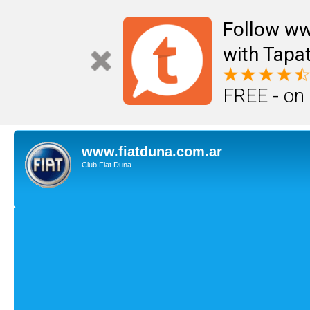
Follow ww
with Tapat
FREE - on
www.fiatduna.com.ar
Club Fiat Duna