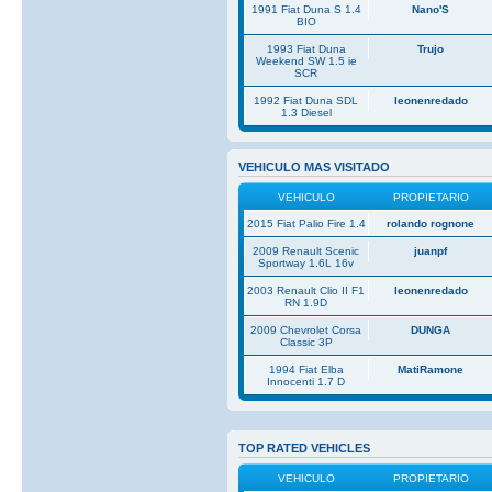
1991 Fiat Duna S 1.4
Nano'S
BIO
1993 Fiat Duna
Trujo
Weekend SW 1.5 ie
SCR
1992 Fiat Duna SDL
leonenredado
1.3 Diesel
VEHICULO MAS VISITADO
VEHICULO
PROPIETARIO
2015 Fiat Palio Fire 1.4
rolando rognone
2009 Renault Scenic
juanpf
Sportway 1.6L 16v
2003 Renault Clio II F1
leonenredado
RN 1.9D
2009 Chevrolet Corsa
DUNGA
Classic 3P
1994 Fiat Elba
MatiRamone
Innocenti 1.7 D
TOP RATED VEHICLES
VEHICULO
PROPIETARIO