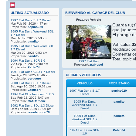
ULTIMO ACTUALIZADO
BIENVENIDO AL GARAGE DEL CLUB
Featured Vehicle
1997 Fiat Duna S 1.7 Diesel
Mar Feb 03, 2026 4:47 pm
Guarda tu(s)
Propietario:
pepino020
que juguetes
1995 Fiat Duna Weekend SDL
El garage de
1.7 Diesel
Mar Dic 09, 2025 9:53 am
Propietario:
pandito
Vehiculos:
3
1995 Fiat Duna Weekend SDL
Modificacio
1.7 Diesel
Mar Dic 09, 2025 9:53 am
Comentarios
Propietario:
pandito
Total topic v
1994 Fiat Duna SCR 1.6
1997 Fiat Uno
Vie Sep 05, 2025 3:00 am
Propietario:
pablopol
Propietario:
Pablo74
1997 Fiat Duna CSD 1.7 Diesel
ULTIMOS VEHICULOS
Jue Ago 28, 2025 10:46 am
Propietario:
serquero
2000 Fiat Duna S 1.7 Diesel
VEHICULO
PROPIETARIO
Sab Ago 16, 2025 10:09 pm
Propietario:
LagustinP
1997 Fiat Duna S 1.7
pepino020
Diesel
1994 Fiat Elba Innocenti 1.7 D
Sab Feb 22, 2025 4:47 pm
Propietario:
MatiRamone
1995 Fiat Duna
pandito
Weekend SDL 1.7
1992 Fiat Duna SDL 1.3 Diesel
Diesel
Dom Feb 09, 2025 10:09 pm
Propietario:
tetoelectrico70
1995 Fiat Duna
pandito
Weekend SDL 1.7
Diesel
1994 Fiat Duna SCR
Pablo74
1.6