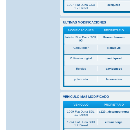
1997 Fiat Duna CSD
serquero
1.7 Diesel
ULTIMAS MODIFICACIONES
MODIFICACIONES
PROPIETARIO
Interior Fitar Duna SCR
RomeroHernan
95
Carburador
pickup-25
Voltimetro digital
davidspeed
Relojes
davidspeed
polarizado
fedemartos
VEHICULO MAS MODIFICADO
VEHICULO
PROPIETARIO
1999 Fiat Duna SDL
a120...detemperatura
1.7 Diesel
1994 Fiat Duna SDR
eldunabeige
1.7 Diesel