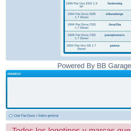
1999 Fiat Uno EDX 1.3
Yankeebig
5P
1994 Fiat Duna SDR
eldunabeige
1.7 Diesel
1996 Fiat Duna CSD
JavyCba
1.7 Diesel
1996 Fiat Duna CSD
juampiromero
1.7 Diesel
2000 Fiat Uno SD 1.7
patusa
Diesel
Powered By BB Garage
ANUNCIO
Club Fiat Duna
»
Índice general
Todos los logotipos y marcas que