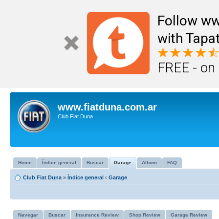
Follow ww
with Tapat
FREE - on
www.fiatduna.com.ar
Club Fiat Duna
Home
Índice general
Buscar
Garage
Album
FAQ
Club Fiat Duna
»
Índice general
‹
Garage
Navegar
Buscar
Insurance Review
Shop Review
Garage Review