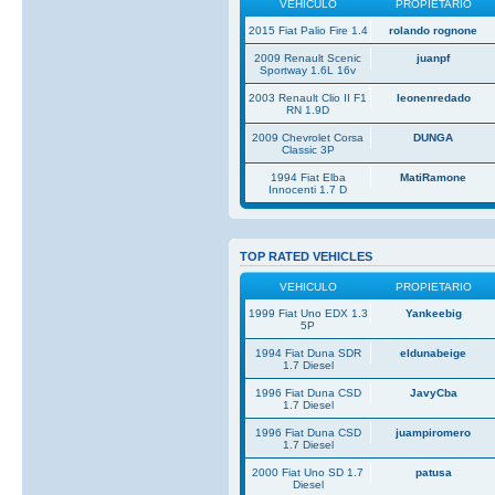
VEHICULO
PROPIETARIO
2015 Fiat Palio Fire 1.4
rolando rognone
2009 Renault Scenic
juanpf
Sportway 1.6L 16v
2003 Renault Clio II F1
leonenredado
RN 1.9D
2009 Chevrolet Corsa
DUNGA
Classic 3P
1994 Fiat Elba
MatiRamone
Innocenti 1.7 D
TOP RATED VEHICLES
VEHICULO
PROPIETARIO
1999 Fiat Uno EDX 1.3
Yankeebig
5P
1994 Fiat Duna SDR
eldunabeige
1.7 Diesel
1996 Fiat Duna CSD
JavyCba
1.7 Diesel
1996 Fiat Duna CSD
juampiromero
1.7 Diesel
2000 Fiat Uno SD 1.7
patusa
Diesel