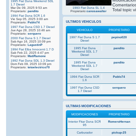
1995 Fiat Duna Weekend SDL
Comentarios
1.7 Diesel
Mar Dic 09, 2025 9:53 am
1993 Fiat Duna SL 1.4
Total topic v
Propietario:
pandito
Propietario:
canosawalter
1994 Fiat Duna SCR 1.6
Vie Sep 05, 2025 3:00 am
ULTIMOS VEHICULOS
Propietario:
Pablo74
1997 Fiat Duna CSD 1.7 Diesel
VEHICULO
PROPIETARIO
Jue Ago 28, 2025 10:46 am
Propietario:
serquero
1997 Fiat Duna S 1.7
pepino020
2000 Fiat Duna S 1.7 Diesel
Diesel
Sab Ago 16, 2025 10:09 pm
Propietario:
LagustinP
1995 Fiat Duna
pandito
1994 Fiat Elba Innocenti 1.7 D
Weekend SDL 1.7
Sab Feb 22, 2025 4:47 pm
Diesel
Propietario:
MatiRamone
1992 Fiat Duna SDL 1.3 Diesel
1995 Fiat Duna
pandito
Dom Feb 09, 2025 10:09 pm
Weekend SDL 1.7
Propietario:
tetoelectrico70
Diesel
1994 Fiat Duna SCR
Pablo74
1.6
1997 Fiat Duna CSD
serquero
1.7 Diesel
ULTIMAS MODIFICACIONES
MODIFICACIONES
PROPIETARIO
Interior Fitar Duna SCR
RomeroHernan
95
Carburador
pickup-25