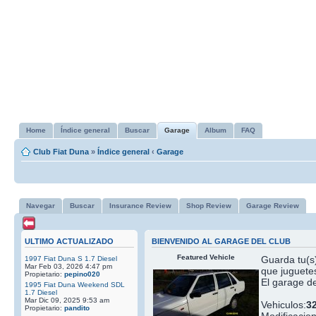
Home
Índice general
Buscar
Garage
Album
FAQ
Club Fiat Duna
»
Índice general
‹
Garage
Navegar
Buscar
Insurance Review
Shop Review
Garage Review
ULTIMO ACTUALIZADO
BIENVENIDO AL GARAGE DEL CLUB
Featured Vehicle
Guarda tu(s)
1997 Fiat Duna S 1.7 Diesel
Mar Feb 03, 2026 4:47 pm
que juguetes
Propietario:
pepino020
El garage de
1995 Fiat Duna Weekend SDL
1.7 Diesel
Mar Dic 09, 2025 9:53 am
Vehiculos:
3
Propietario:
pandito
Modificacio