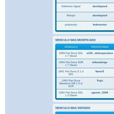
Voltimetro digital
davidspeed
Relojes
davidspeed
polarizado
fedemartos
VEHICULO MAS MODIFICADO
VEHICULO
PROPIETARIO
1999 Fiat Duna SDL
a120...detemperatura
1.7 Diesel
1994 Fiat Duna SDR
eldunabeige
1.7 Diesel
1991 Fiat Duna S 1.4
Nano'S
BIO
1993 Fiat Duna
Trujo
Weekend SW 1.5 ie
SCR
1992 Fiat Duna SDL
agustiv_2008
1.3 Diesel
VEHICULO MAS VISITADO