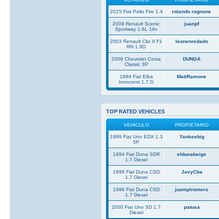
2015 Fiat Palio Fire 1.4
rolando rognone
2009 Renault Scenic
juanpf
Sportway 1.6L 16v
2003 Renault Clio II F1
leonenredado
RN 1.9D
2009 Chevrolet Corsa
DUNGA
Classic 3P
1994 Fiat Elba
MatiRamone
Innocenti 1.7 D
TOP RATED VEHICLES
VEHICULO
PROPIETARIO
1999 Fiat Uno EDX 1.3
Yankeebig
5P
1994 Fiat Duna SDR
eldunabeige
1.7 Diesel
1996 Fiat Duna CSD
JavyCba
1.7 Diesel
1996 Fiat Duna CSD
juampiromero
1.7 Diesel
2000 Fiat Uno SD 1.7
patusa
Diesel