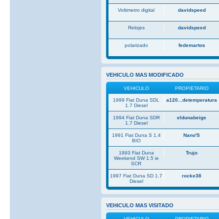
Voltimetro digital
davidspeed
Relojes
davidspeed
polarizado
fedemartos
VEHICULO MAS MODIFICADO
VEHICULO
PROPIETARIO
1999 Fiat Duna SDL
a120...detemperatura
1.7 Diesel
1994 Fiat Duna SDR
eldunabeige
1.7 Diesel
1991 Fiat Duna S 1.4
Nano'S
BIO
1993 Fiat Duna
Trujo
Weekend SW 1.5 ie
SCR
1997 Fiat Duna SD 1.7
rocke38
Diesel
VEHICULO MAS VISITADO
VEHICULO
PROPIETARIO