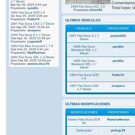
1.7 Diesel
Comentarios
Mar Dic 09, 2025 9:53 am
1993 Fiat Duna SCL 1.6
Total topic v
Propietario:
pandito
Propietario:
eliseo93
1994 Fiat Duna SCR 1.6
Vie Sep 05, 2025 3:00 am
Propietario:
Pablo74
ULTIMOS VEHICULOS
1997 Fiat Duna CSD 1.7 Diesel
Jue Ago 28, 2025 10:46 am
VEHICULO
PROPIETARIO
Propietario:
serquero
2000 Fiat Duna S 1.7 Diesel
1997 Fiat Duna S 1.7
pepino020
Sab Ago 16, 2025 10:09 pm
Diesel
Propietario:
LagustinP
1994 Fiat Elba Innocenti 1.7 D
1995 Fiat Duna
pandito
Sab Feb 22, 2025 4:47 pm
Weekend SDL 1.7
Propietario:
MatiRamone
Diesel
1992 Fiat Duna SDL 1.3 Diesel
Dom Feb 09, 2025 10:09 pm
1995 Fiat Duna
pandito
Propietario:
tetoelectrico70
Weekend SDL 1.7
Diesel
1994 Fiat Duna SCR
Pablo74
1.6
1997 Fiat Duna CSD
serquero
1.7 Diesel
ULTIMAS MODIFICACIONES
MODIFICACIONES
PROPIETARIO
Interior Fitar Duna SCR
RomeroHernan
95
Carburador
pickup-25