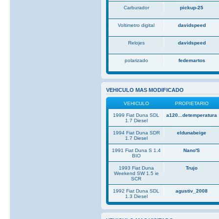
Carburador
pickup-25
Voltimetro digital
davidspeed
Relojes
davidspeed
polarizado
fedemartos
VEHICULO MAS MODIFICADO
VEHICULO
PROPIETARIO
1999 Fiat Duna SDL
a120...detemperatura
1.7 Diesel
1994 Fiat Duna SDR
eldunabeige
1.7 Diesel
1991 Fiat Duna S 1.4
Nano'S
BIO
1993 Fiat Duna
Trujo
Weekend SW 1.5 ie
SCR
1992 Fiat Duna SDL
agustiv_2008
1.3 Diesel