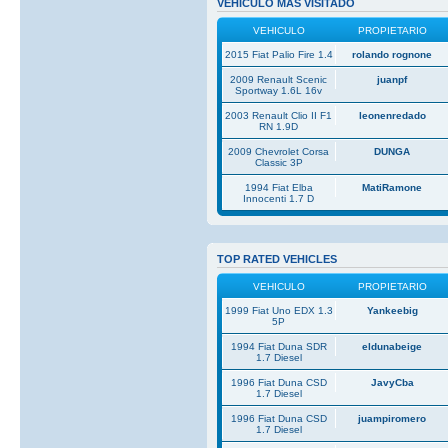
VEHICULO MAS VISITADO
VEHICULO
PROPIETARIO
2015 Fiat Palio Fire 1.4
rolando rognone
2009 Renault Scenic
juanpf
Sportway 1.6L 16v
2003 Renault Clio II F1
leonenredado
RN 1.9D
2009 Chevrolet Corsa
DUNGA
Classic 3P
1994 Fiat Elba
MatiRamone
Innocenti 1.7 D
TOP RATED VEHICLES
VEHICULO
PROPIETARIO
1999 Fiat Uno EDX 1.3
Yankeebig
5P
1994 Fiat Duna SDR
eldunabeige
1.7 Diesel
1996 Fiat Duna CSD
JavyCba
1.7 Diesel
1996 Fiat Duna CSD
juampiromero
1.7 Diesel