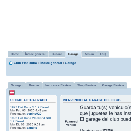
Home
Índice general
Buscar
Garage
Album
FAQ
Club Fiat Duna
»
Índice general
‹
Garage
Navegar
Buscar
Insurance Review
Shop Review
Garage Review
ULTIMO ACTUALIZADO
BIENVENIDO AL GARAGE DEL CLUB
Guarda tu(s) vehiculo(s
1997 Fiat Duna S 1.7 Diesel
Mar Feb 03, 2026 4:47 pm
que juguetes le has ins
Propietario:
pepino020
1995 Fiat Duna Weekend SDL
El garage del club pued
1.7 Diesel
Featured
Mar Dic 09, 2025 9:53 am
Vehicle
Propietario:
pandito
Vehiculos:
3205