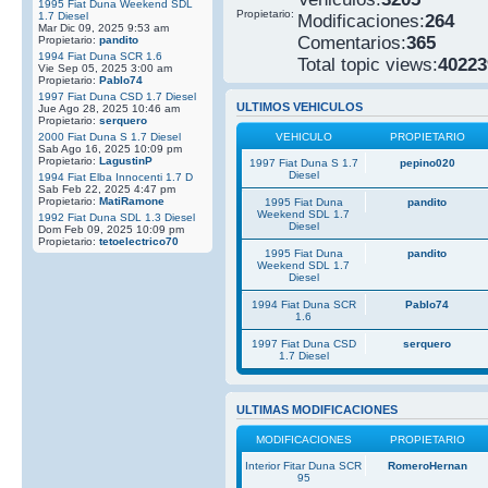
1995 Fiat Duna Weekend SDL
Propietario:
1.7 Diesel
Modificaciones:
264
Mar Dic 09, 2025 9:53 am
Comentarios:
365
Propietario:
pandito
1994 Fiat Duna SCR 1.6
Total topic views:
40223
Vie Sep 05, 2025 3:00 am
Propietario:
Pablo74
1997 Fiat Duna CSD 1.7 Diesel
ULTIMOS VEHICULOS
Jue Ago 28, 2025 10:46 am
Propietario:
serquero
2000 Fiat Duna S 1.7 Diesel
VEHICULO
PROPIETARIO
Sab Ago 16, 2025 10:09 pm
Propietario:
LagustinP
1997 Fiat Duna S 1.7
pepino020
Diesel
1994 Fiat Elba Innocenti 1.7 D
Sab Feb 22, 2025 4:47 pm
Propietario:
MatiRamone
1995 Fiat Duna
pandito
Weekend SDL 1.7
1992 Fiat Duna SDL 1.3 Diesel
Diesel
Dom Feb 09, 2025 10:09 pm
Propietario:
tetoelectrico70
1995 Fiat Duna
pandito
Weekend SDL 1.7
Diesel
1994 Fiat Duna SCR
Pablo74
1.6
1997 Fiat Duna CSD
serquero
1.7 Diesel
ULTIMAS MODIFICACIONES
MODIFICACIONES
PROPIETARIO
Interior Fitar Duna SCR
RomeroHernan
95