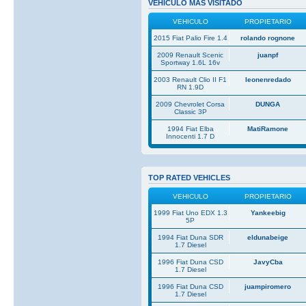
VEHICULO MAS VISITADO
VEHICULO
PROPIETARIO
2015 Fiat Palio Fire 1.4
rolando rognone
2009 Renault Scenic
juanpf
Sportway 1.6L 16v
2003 Renault Clio II F1
leonenredado
RN 1.9D
2009 Chevrolet Corsa
DUNGA
Classic 3P
1994 Fiat Elba
MatiRamone
Innocenti 1.7 D
TOP RATED VEHICLES
VEHICULO
PROPIETARIO
1999 Fiat Uno EDX 1.3
Yankeebig
5P
1994 Fiat Duna SDR
eldunabeige
1.7 Diesel
1996 Fiat Duna CSD
JavyCba
1.7 Diesel
1996 Fiat Duna CSD
juampiromero
1.7 Diesel