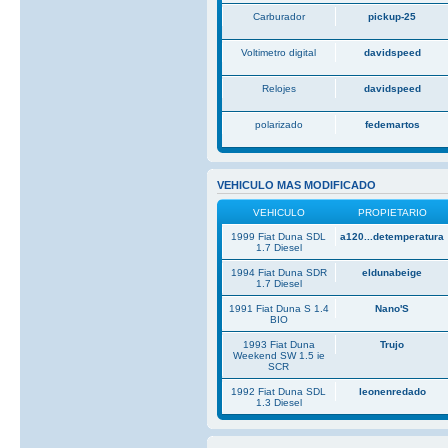
Carburador
pickup-25
Voltimetro digital
davidspeed
Relojes
davidspeed
polarizado
fedemartos
VEHICULO MAS MODIFICADO
VEHICULO
PROPIETARIO
1999 Fiat Duna SDL
a120...detemperatura
1.7 Diesel
1994 Fiat Duna SDR
eldunabeige
1.7 Diesel
1991 Fiat Duna S 1.4
Nano'S
BIO
1993 Fiat Duna
Trujo
Weekend SW 1.5 ie
SCR
1992 Fiat Duna SDL
leonenredado
1.3 Diesel