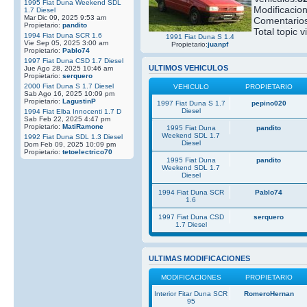
1995 Fiat Duna Weekend SDL
Modificacio
1.7 Diesel
Mar Dic 09, 2025 9:53 am
Comentarios
Propietario:
pandito
Total topic v
1994 Fiat Duna SCR 1.6
1991 Fiat Duna S 1.4
Vie Sep 05, 2025 3:00 am
Propietario:
juanpf
Propietario:
Pablo74
1997 Fiat Duna CSD 1.7 Diesel
ULTIMOS VEHICULOS
Jue Ago 28, 2025 10:46 am
Propietario:
serquero
2000 Fiat Duna S 1.7 Diesel
VEHICULO
PROPIETARIO
Sab Ago 16, 2025 10:09 pm
Propietario:
LagustinP
1997 Fiat Duna S 1.7
pepino020
Diesel
1994 Fiat Elba Innocenti 1.7 D
Sab Feb 22, 2025 4:47 pm
Propietario:
MatiRamone
1995 Fiat Duna
pandito
Weekend SDL 1.7
1992 Fiat Duna SDL 1.3 Diesel
Diesel
Dom Feb 09, 2025 10:09 pm
Propietario:
tetoelectrico70
1995 Fiat Duna
pandito
Weekend SDL 1.7
Diesel
1994 Fiat Duna SCR
Pablo74
1.6
1997 Fiat Duna CSD
serquero
1.7 Diesel
ULTIMAS MODIFICACIONES
MODIFICACIONES
PROPIETARIO
Interior Fitar Duna SCR
RomeroHernan
95