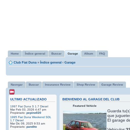
Home
Índice general
Buscar
Garage
Album
FAQ
Club Fiat Duna
»
Índice general
‹
Garage
Navegar
Buscar
Insurance Review
Shop Review
Garage Review
ULTIMO ACTUALIZADO
BIENVENIDO AL GARAGE DEL CLUB
Featured Vehicle
1997 Fiat Duna S 1.7 Diesel
Mar Feb 03, 2026 4:47 pm
Guarda tu(s)
Propietario:
pepino020
que juguetes
1995 Fiat Duna Weekend SDL
El garage de
1.7 Diesel
Mar Dic 09, 2025 9:53 am
Propietario:
pandito
Vehiculos:
3