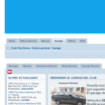
Home
Índice general
Buscar
Garage
Album
FAQ
Club Fiat Duna
»
Índice general
‹
Garage
Navegar
Buscar
Insurance Review
Shop Review
Garage Review
ULTIMO ACTUALIZADO
BIENVENIDO AL GARAGE DEL CLUB
Featured Vehicle
1997 Fiat Duna S 1.7 Diesel
Guarda tu(s)
Mar Feb 03, 2026 4:47 pm
que juguetes
Propietario:
pepino020
1995 Fiat Duna Weekend SDL
El garage de
1.7 Diesel
Mar Dic 09, 2025 9:53 am
Vehiculos:
3
Propietario:
pandito
1995 Fiat Duna Weekend SDL
Modificacio