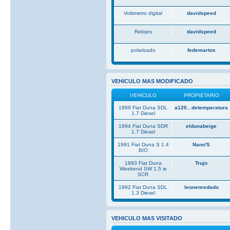
Voltimetro digital
davidspeed
Relojes
davidspeed
polarizado
fedemartos
VEHICULO MAS MODIFICADO
VEHICULO
PROPIETARIO
1999 Fiat Duna SDL
a120...detemperatura
1.7 Diesel
1994 Fiat Duna SDR
eldunabeige
1.7 Diesel
1991 Fiat Duna S 1.4
Nano'S
BIO
1993 Fiat Duna
Trujo
Weekend SW 1.5 ie
SCR
1992 Fiat Duna SDL
leonenredado
1.3 Diesel
VEHICULO MAS VISITADO