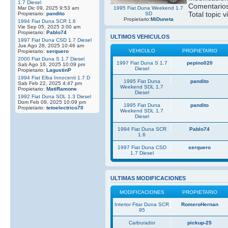
1.7 Diesel
Comentarios
Mar Dic 09, 2025 9:53 am
1995 Fiat Duna Weekend 1.7
Total topic v
Propietario:
pandito
SD
Propietario:
MiDuneta
1994 Fiat Duna SCR 1.6
Vie Sep 05, 2025 3:00 am
Propietario:
Pablo74
ULTIMOS VEHICULOS
1997 Fiat Duna CSD 1.7 Diesel
Jue Ago 28, 2025 10:46 am
VEHICULO
PROPIETARIO
Propietario:
serquero
2000 Fiat Duna S 1.7 Diesel
1997 Fiat Duna S 1.7
pepino020
Sab Ago 16, 2025 10:09 pm
Diesel
Propietario:
LagustinP
1994 Fiat Elba Innocenti 1.7 D
1995 Fiat Duna
pandito
Sab Feb 22, 2025 4:47 pm
Weekend SDL 1.7
Propietario:
MatiRamone
Diesel
1992 Fiat Duna SDL 1.3 Diesel
Dom Feb 09, 2025 10:09 pm
1995 Fiat Duna
pandito
Propietario:
tetoelectrico70
Weekend SDL 1.7
Diesel
1994 Fiat Duna SCR
Pablo74
1.6
1997 Fiat Duna CSD
serquero
1.7 Diesel
ULTIMAS MODIFICACIONES
MODIFICACIONES
PROPIETARIO
Interior Fitar Duna SCR
RomeroHernan
95
Carburador
pickup-25