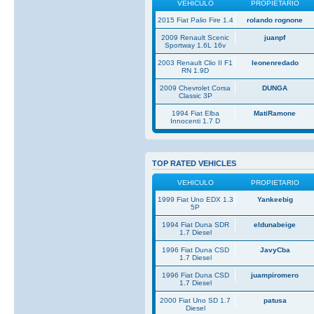
VEHICULO
PROPIETARIO
2015 Fiat Palio Fire 1.4
rolando rognone
2009 Renault Scenic
juanpf
Sportway 1.6L 16v
2003 Renault Clio II F1
leonenredado
RN 1.9D
2009 Chevrolet Corsa
DUNGA
Classic 3P
1994 Fiat Elba
MatiRamone
Innocenti 1.7 D
TOP RATED VEHICLES
VEHICULO
PROPIETARIO
1999 Fiat Uno EDX 1.3
Yankeebig
5P
1994 Fiat Duna SDR
eldunabeige
1.7 Diesel
1996 Fiat Duna CSD
JavyCba
1.7 Diesel
1996 Fiat Duna CSD
juampiromero
1.7 Diesel
2000 Fiat Uno SD 1.7
patusa
Diesel