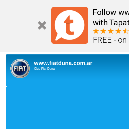
Follow ww
with Tapat
FREE - on
www.fiatduna.com.ar
Club Fiat Duna