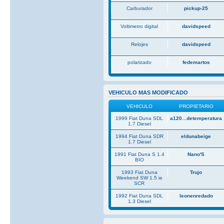
Carburador
pickup-25
Voltimetro digital
davidspeed
Relojes
davidspeed
polarizado
fedemartos
VEHICULO MAS MODIFICADO
VEHICULO
PROPIETARIO
1999 Fiat Duna SDL
a120...detemperatura
1.7 Diesel
1994 Fiat Duna SDR
eldunabeige
1.7 Diesel
1991 Fiat Duna S 1.4
Nano'S
BIO
1993 Fiat Duna
Trujo
Weekend SW 1.5 ie
SCR
1992 Fiat Duna SDL
leonenredado
1.3 Diesel