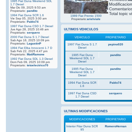
1995 Fiat Duna Weekend SDL
Modificacio
1.7 Diesel
Mar Dic 09, 2025 9:53 am
Comentarios
Propietario:
pandito
Total topic v
1994 Fiat Duna SCR 1.6
1989 Fiat Premio 1500
Vie Sep 05, 2025 3:00 am
Propietario:
arielviale
Propietario:
Pablo74
1997 Fiat Duna CSD 1.7 Diesel
ULTIMOS VEHICULOS
Jue Ago 28, 2025 10:46 am
Propietario:
serquero
2000 Fiat Duna S 1.7 Diesel
VEHICULO
PROPIETARIO
Sab Ago 16, 2025 10:09 pm
Propietario:
LagustinP
1997 Fiat Duna S 1.7
pepino020
Diesel
1994 Fiat Elba Innocenti 1.7 D
Sab Feb 22, 2025 4:47 pm
Propietario:
MatiRamone
1995 Fiat Duna
pandito
Weekend SDL 1.7
1992 Fiat Duna SDL 1.3 Diesel
Diesel
Dom Feb 09, 2025 10:09 pm
Propietario:
tetoelectrico70
1995 Fiat Duna
pandito
Weekend SDL 1.7
Diesel
1994 Fiat Duna SCR
Pablo74
1.6
1997 Fiat Duna CSD
serquero
1.7 Diesel
ULTIMAS MODIFICACIONES
MODIFICACIONES
PROPIETARIO
Interior Fitar Duna SCR
RomeroHernan
95