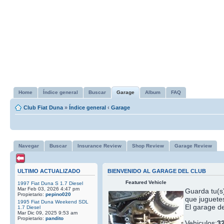
Home
Índice general
Buscar
Garage
Album
FAQ
Club Fiat Duna
»
Índice general
‹
Garage
Navegar
Buscar
Insurance Review
Shop Review
Garage Review
ULTIMO ACTUALIZADO
BIENVENIDO AL GARAGE DEL CLUB
Featured Vehicle
1997 Fiat Duna S 1.7 Diesel
Mar Feb 03, 2026 4:47 pm
Guarda tu(s)
Propietario:
pepino020
que juguetes
1995 Fiat Duna Weekend SDL
El garage de
1.7 Diesel
Mar Dic 09, 2025 9:53 am
Propietario:
pandito
Vehiculos:
3