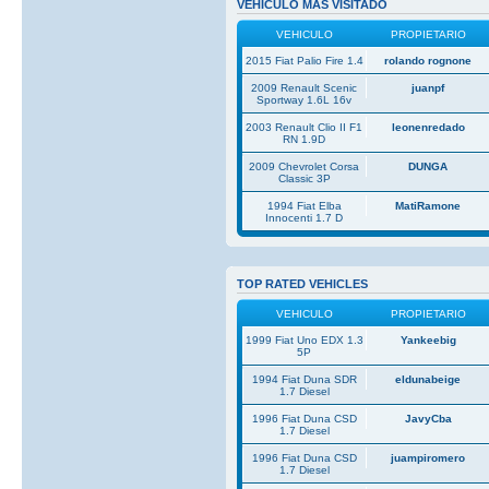
VEHICULO MAS VISITADO
VEHICULO
PROPIETARIO
2015 Fiat Palio Fire 1.4
rolando rognone
2009 Renault Scenic
juanpf
Sportway 1.6L 16v
2003 Renault Clio II F1
leonenredado
RN 1.9D
2009 Chevrolet Corsa
DUNGA
Classic 3P
1994 Fiat Elba
MatiRamone
Innocenti 1.7 D
TOP RATED VEHICLES
VEHICULO
PROPIETARIO
1999 Fiat Uno EDX 1.3
Yankeebig
5P
1994 Fiat Duna SDR
eldunabeige
1.7 Diesel
1996 Fiat Duna CSD
JavyCba
1.7 Diesel
1996 Fiat Duna CSD
juampiromero
1.7 Diesel