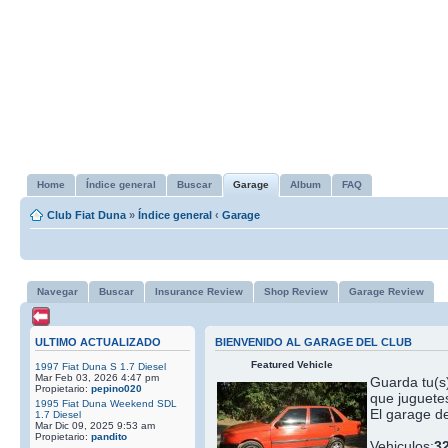
Home
Índice general
Buscar
Garage
Album
FAQ
Club Fiat Duna
»
Índice general
‹
Garage
Navegar
Buscar
Insurance Review
Shop Review
Garage Review
ULTIMO ACTUALIZADO
BIENVENIDO AL GARAGE DEL CLUB
Featured Vehicle
1997 Fiat Duna S 1.7 Diesel
Mar Feb 03, 2026 4:47 pm
Guarda tu(s)
Propietario:
pepino020
que juguetes
1995 Fiat Duna Weekend SDL
El garage de
1.7 Diesel
Mar Dic 09, 2025 9:53 am
Propietario:
pandito
Vehiculos:
3