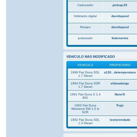
Carburador
pickup-25
Voltimetro digital
davidspeed
Relojes
davidspeed
polarizado
fedemartos
VEHICULO MAS MODIFICADO
VEHICULO
PROPIETARIO
1999 Fiat Duna SDL
a120...detemperatura
1.7 Diesel
1994 Fiat Duna SDR
eldunabeige
1.7 Diesel
1991 Fiat Duna S 1.4
Nano'S
BIO
1993 Fiat Duna
Trujo
Weekend SW 1.5 ie
SCR
1992 Fiat Duna SDL
leonenredado
1.3 Diesel