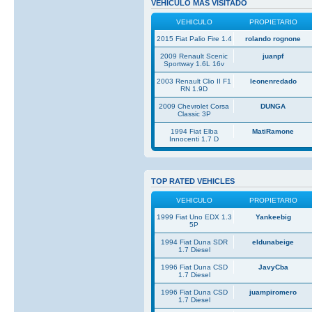
VEHICULO MAS VISITADO
VEHICULO
PROPIETARIO
2015 Fiat Palio Fire 1.4
rolando rognone
2009 Renault Scenic
juanpf
Sportway 1.6L 16v
2003 Renault Clio II F1
leonenredado
RN 1.9D
2009 Chevrolet Corsa
DUNGA
Classic 3P
1994 Fiat Elba
MatiRamone
Innocenti 1.7 D
TOP RATED VEHICLES
VEHICULO
PROPIETARIO
1999 Fiat Uno EDX 1.3
Yankeebig
5P
1994 Fiat Duna SDR
eldunabeige
1.7 Diesel
1996 Fiat Duna CSD
JavyCba
1.7 Diesel
1996 Fiat Duna CSD
juampiromero
1.7 Diesel