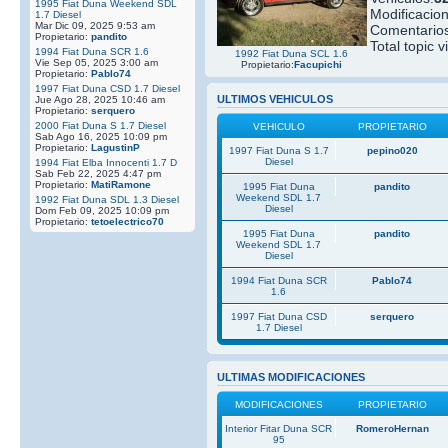
1995 Fiat Duna Weekend SDL
Modificacio
1.7 Diesel
Mar Dic 09, 2025 9:53 am
Comentarios
Propietario:
pandito
Total topic v
1994 Fiat Duna SCR 1.6
1992 Fiat Duna SCL 1.6
Vie Sep 05, 2025 3:00 am
Propietario:
Facupichi
Propietario:
Pablo74
1997 Fiat Duna CSD 1.7 Diesel
ULTIMOS VEHICULOS
Jue Ago 28, 2025 10:46 am
Propietario:
serquero
2000 Fiat Duna S 1.7 Diesel
VEHICULO
PROPIETARIO
Sab Ago 16, 2025 10:09 pm
Propietario:
LagustinP
1997 Fiat Duna S 1.7
pepino020
Diesel
1994 Fiat Elba Innocenti 1.7 D
Sab Feb 22, 2025 4:47 pm
Propietario:
MatiRamone
1995 Fiat Duna
pandito
Weekend SDL 1.7
1992 Fiat Duna SDL 1.3 Diesel
Diesel
Dom Feb 09, 2025 10:09 pm
Propietario:
tetoelectrico70
1995 Fiat Duna
pandito
Weekend SDL 1.7
Diesel
1994 Fiat Duna SCR
Pablo74
1.6
1997 Fiat Duna CSD
serquero
1.7 Diesel
ULTIMAS MODIFICACIONES
MODIFICACIONES
PROPIETARIO
Interior Fitar Duna SCR
RomeroHernan
95