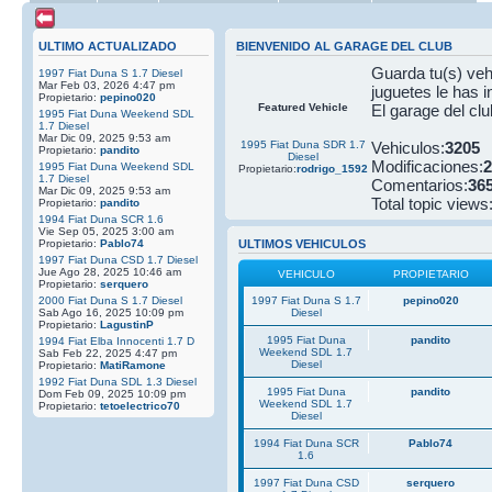
ULTIMO ACTUALIZADO
BIENVENIDO AL GARAGE DEL CLUB
Guarda tu(s) vehi
1997 Fiat Duna S 1.7 Diesel
Mar Feb 03, 2026 4:47 pm
juguetes le has i
Propietario:
pepino020
Featured Vehicle
El garage del clu
1995 Fiat Duna Weekend SDL
1.7 Diesel
Mar Dic 09, 2025 9:53 am
1995 Fiat Duna SDR 1.7
Vehiculos:
3205
Propietario:
pandito
Diesel
Modificaciones:
2
1995 Fiat Duna Weekend SDL
Propietario:
rodrigo_1592
1.7 Diesel
Comentarios:
36
Mar Dic 09, 2025 9:53 am
Total topic views
Propietario:
pandito
1994 Fiat Duna SCR 1.6
Vie Sep 05, 2025 3:00 am
Propietario:
Pablo74
ULTIMOS VEHICULOS
1997 Fiat Duna CSD 1.7 Diesel
Jue Ago 28, 2025 10:46 am
VEHICULO
PROPIETARIO
Propietario:
serquero
2000 Fiat Duna S 1.7 Diesel
1997 Fiat Duna S 1.7
pepino020
Sab Ago 16, 2025 10:09 pm
Diesel
Propietario:
LagustinP
1995 Fiat Duna
pandito
1994 Fiat Elba Innocenti 1.7 D
Weekend SDL 1.7
Sab Feb 22, 2025 4:47 pm
Diesel
Propietario:
MatiRamone
1992 Fiat Duna SDL 1.3 Diesel
1995 Fiat Duna
pandito
Dom Feb 09, 2025 10:09 pm
Weekend SDL 1.7
Propietario:
tetoelectrico70
Diesel
1994 Fiat Duna SCR
Pablo74
1.6
1997 Fiat Duna CSD
serquero