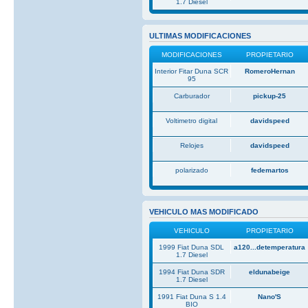
1.7 Diesel
ULTIMAS MODIFICACIONES
MODIFICACIONES
PROPIETARIO
Interior Fitar Duna SCR
RomeroHernan
95
Carburador
pickup-25
Voltimetro digital
davidspeed
Relojes
davidspeed
polarizado
fedemartos
VEHICULO MAS MODIFICADO
VEHICULO
PROPIETARIO
1999 Fiat Duna SDL
a120...detemperatura
1.7 Diesel
1994 Fiat Duna SDR
eldunabeige
1.7 Diesel
1991 Fiat Duna S 1.4
Nano'S
BIO