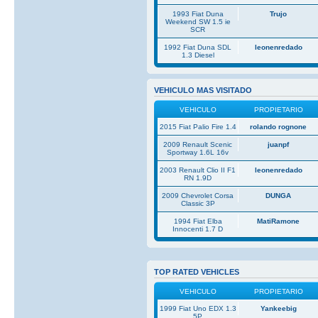
1993 Fiat Duna
Trujo
Weekend SW 1.5 ie
SCR
1992 Fiat Duna SDL
leonenredado
1.3 Diesel
VEHICULO MAS VISITADO
VEHICULO
PROPIETARIO
2015 Fiat Palio Fire 1.4
rolando rognone
2009 Renault Scenic
juanpf
Sportway 1.6L 16v
2003 Renault Clio II F1
leonenredado
RN 1.9D
2009 Chevrolet Corsa
DUNGA
Classic 3P
1994 Fiat Elba
MatiRamone
Innocenti 1.7 D
TOP RATED VEHICLES
VEHICULO
PROPIETARIO
1999 Fiat Uno EDX 1.3
Yankeebig
5P