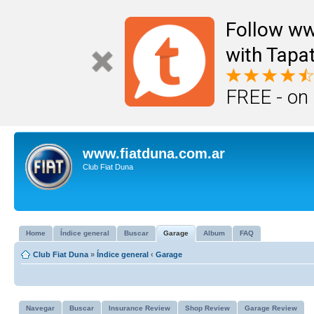
Follow ww
with Tapat
FREE - on
www.fiatduna.com.ar
Club Fiat Duna
Home
Índice general
Buscar
Garage
Album
FAQ
Club Fiat Duna
»
Índice general
‹
Garage
Navegar
Buscar
Insurance Review
Shop Review
Garage Review