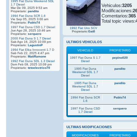
1995 Fiat Duna Weekend SDL
1.7 Diesel
Vehiculos:
3205
Mar Dic 09, 2025 9:53 am
Modificaciones:
2
Propietario:
pandito
Comentarios:
365
1994 Fiat Duna SCR 1.6
Vie Sep 05, 2025 3:00 am
Total topic views:
Propietario:
Pablo74
1997 Fiat Duna CSD 1.7 Diesel
1992 Fiat Uno SCV
Jue Ago 28, 2025 10:46 am
Propietario:
Gat0
Propietario:
serquero
2000 Fiat Duna S 1.7 Diesel
Sab Ago 16, 2025 10:09 pm
ULTIMOS VEHICULOS
Propietario:
LagustinP
1994 Fiat Elba Innocenti 1.7 D
VEHICULO
PROPIETARIO
Sab Feb 22, 2025 4:47 pm
Propietario:
MatiRamone
1997 Fiat Duna S 1.7
pepino020
1992 Fiat Duna SDL 1.3 Diesel
Diesel
Dom Feb 09, 2025 10:09 pm
Propietario:
tetoelectrico70
1995 Fiat Duna
pandito
Weekend SDL 1.7
Diesel
1995 Fiat Duna
pandito
Weekend SDL 1.7
Diesel
1994 Fiat Duna SCR
Pablo74
1.6
1997 Fiat Duna CSD
serquero
1.7 Diesel
ULTIMAS MODIFICACIONES
MODIFICACIONES
PROPIETARIO