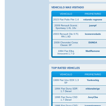
VEHICULO MAS VISITADO
VEHICULO
PROPIETARIO
2015 Fiat Palio Fire 1.4
rolando rognone
2009 Renault Scenic
juanpf
Sportway 1.6L 16v
2003 Renault Clio II F1
leonenredado
RN 1.9D
2009 Chevrolet Corsa
DUNGA
Classic 3P
1994 Fiat Elba
MatiRamone
Innocenti 1.7 D
TOP RATED VEHICLES
VEHICULO
PROPIETARIO
1999 Fiat Uno EDX 1.3
Yankeebig
5P
1994 Fiat Duna SDR
eldunabeige
1.7 Diesel
1996 Fiat Duna CSD
JavyCba
1.7 Diesel
1996 Fiat Duna CSD
juampiromero