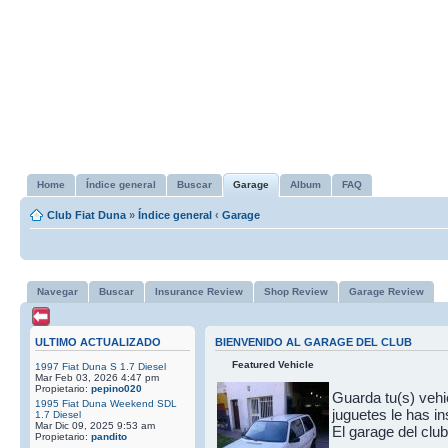
Home
Índice general
Buscar
Garage
Album
FAQ
Club Fiat Duna
»
Índice general
‹
Garage
Navegar
Buscar
Insurance Review
Shop Review
Garage Review
ULTIMO ACTUALIZADO
BIENVENIDO AL GARAGE DEL CLUB
Featured Vehicle
1997 Fiat Duna S 1.7 Diesel
Mar Feb 03, 2026 4:47 pm
Propietario:
pepino020
Guarda tu(s) vehic
1995 Fiat Duna Weekend SDL
juguetes le has in
1.7 Diesel
Mar Dic 09, 2025 9:53 am
El garage del clu
Propietario:
pandito