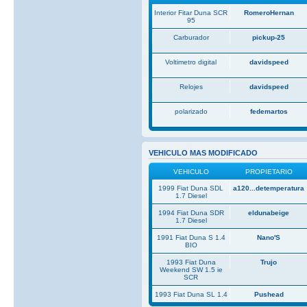
Interior Fitar Duna SCR
RomeroHernan
95
Carburador
pickup-25
Voltimetro digital
davidspeed
Relojes
davidspeed
polarizado
fedemartos
VEHICULO MAS MODIFICADO
VEHICULO
PROPIETARIO
1999 Fiat Duna SDL
a120...detemperatura
1.7 Diesel
1994 Fiat Duna SDR
eldunabeige
1.7 Diesel
1991 Fiat Duna S 1.4
Nano'S
BIO
1993 Fiat Duna
Trujo
Weekend SW 1.5 ie
SCR
1993 Fiat Duna SL 1.4
Pushead