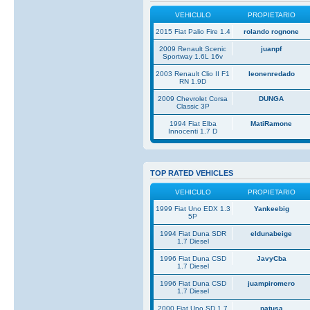
VEHICULO
PROPIETARIO
2015 Fiat Palio Fire 1.4
rolando rognone
2009 Renault Scenic
juanpf
Sportway 1.6L 16v
2003 Renault Clio II F1
leonenredado
RN 1.9D
2009 Chevrolet Corsa
DUNGA
Classic 3P
1994 Fiat Elba
MatiRamone
Innocenti 1.7 D
TOP RATED VEHICLES
VEHICULO
PROPIETARIO
1999 Fiat Uno EDX 1.3
Yankeebig
5P
1994 Fiat Duna SDR
eldunabeige
1.7 Diesel
1996 Fiat Duna CSD
JavyCba
1.7 Diesel
1996 Fiat Duna CSD
juampiromero
1.7 Diesel
2000 Fiat Uno SD 1.7
patusa