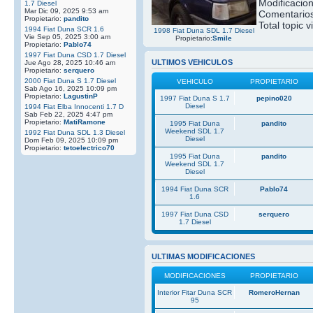
Modificacio
1.7 Diesel
Mar Dic 09, 2025 9:53 am
Comentarios
Propietario:
pandito
Total topic v
1994 Fiat Duna SCR 1.6
1998 Fiat Duna SDL 1.7 Diesel
Vie Sep 05, 2025 3:00 am
Propietario:
Smile
Propietario:
Pablo74
1997 Fiat Duna CSD 1.7 Diesel
ULTIMOS VEHICULOS
Jue Ago 28, 2025 10:46 am
Propietario:
serquero
2000 Fiat Duna S 1.7 Diesel
VEHICULO
PROPIETARIO
Sab Ago 16, 2025 10:09 pm
Propietario:
LagustinP
1997 Fiat Duna S 1.7
pepino020
Diesel
1994 Fiat Elba Innocenti 1.7 D
Sab Feb 22, 2025 4:47 pm
Propietario:
MatiRamone
1995 Fiat Duna
pandito
Weekend SDL 1.7
1992 Fiat Duna SDL 1.3 Diesel
Diesel
Dom Feb 09, 2025 10:09 pm
Propietario:
tetoelectrico70
1995 Fiat Duna
pandito
Weekend SDL 1.7
Diesel
1994 Fiat Duna SCR
Pablo74
1.6
1997 Fiat Duna CSD
serquero
1.7 Diesel
ULTIMAS MODIFICACIONES
MODIFICACIONES
PROPIETARIO
Interior Fitar Duna SCR
RomeroHernan
95