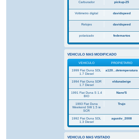
Carburador
pickup-25
Voltimetro digital
davidspeed
Relojes
davidspeed
polarizado
fedemartos
VEHICULO MAS MODIFICADO
VEHICULO
PROPIETARIO
1999 Fiat Duna SDL
a120...detemperatura
1.7 Diesel
1994 Fiat Duna SDR
eldunabeige
1.7 Diesel
1991 Fiat Duna S 1.4
Nano'S
BIO
1993 Fiat Duna
Trujo
Weekend SW 1.5 ie
SCR
1992 Fiat Duna SDL
agustiv_2008
1.3 Diesel
VEHICULO MAS VISITADO