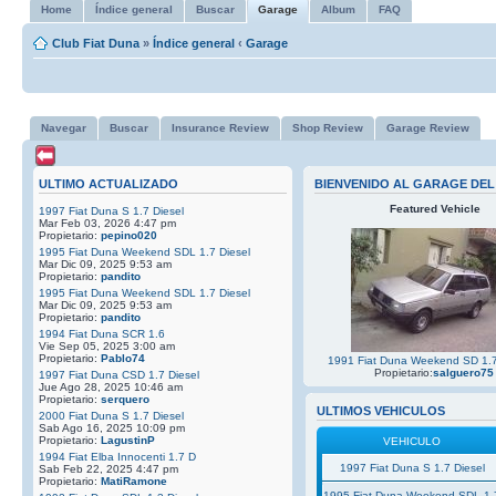
Home
Índice general
Buscar
Garage
Album
FAQ
Club Fiat Duna
»
Índice general
‹
Garage
Navegar
Buscar
Insurance Review
Shop Review
Garage Review
ULTIMO ACTUALIZADO
BIENVENIDO AL GARAGE DEL
Featured Vehicle
1997 Fiat Duna S 1.7 Diesel
Mar Feb 03, 2026 4:47 pm
Propietario:
pepino020
1995 Fiat Duna Weekend SDL 1.7 Diesel
Mar Dic 09, 2025 9:53 am
Propietario:
pandito
1995 Fiat Duna Weekend SDL 1.7 Diesel
Mar Dic 09, 2025 9:53 am
Propietario:
pandito
1994 Fiat Duna SCR 1.6
Vie Sep 05, 2025 3:00 am
Propietario:
Pablo74
1991 Fiat Duna Weekend SD 1.
Propietario:
salguero75
1997 Fiat Duna CSD 1.7 Diesel
Jue Ago 28, 2025 10:46 am
Propietario:
serquero
ULTIMOS VEHICULOS
2000 Fiat Duna S 1.7 Diesel
Sab Ago 16, 2025 10:09 pm
Propietario:
LagustinP
VEHICULO
1994 Fiat Elba Innocenti 1.7 D
1997 Fiat Duna S 1.7 Diesel
Sab Feb 22, 2025 4:47 pm
Propietario:
MatiRamone
1995 Fiat Duna Weekend SDL 1.