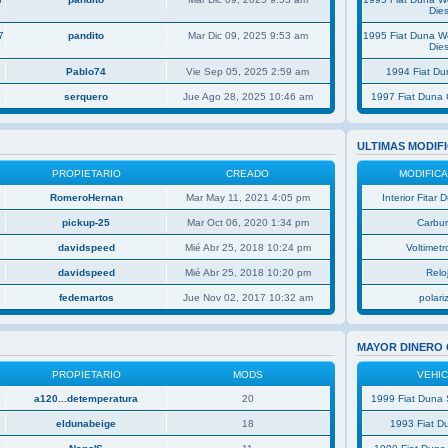
Dies
7
pandito
Mar Dic 09, 2025 9:53 am
1995 Fiat Duna 
Dies
Pablo74
Vie Sep 05, 2025 2:59 am
1994 Fiat D
serquero
Jue Ago 28, 2025 10:46 am
1997 Fiat Duna 
ULTIMAS MODIF
PROPIETARIO
CREADO
MODIFIC
RomeroHernan
Mar May 11, 2021 4:05 pm
Interior Fitar
pickup-25
Mar Oct 06, 2020 1:34 pm
Carbu
davidspeed
Mié Abr 25, 2018 10:24 pm
Voltimetro
davidspeed
Mié Abr 25, 2018 10:20 pm
Relo
fedemartos
Jue Nov 02, 2017 10:32 am
polar
MAYOR DINERO
PROPIETARIO
MODS
VEHI
a120...detemperatura
20
1999 Fiat Duna 
eldunabeige
18
1993 Fiat D