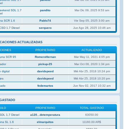
el
Weekend SDL 1.7
pandito
Mar Dic 09, 2025 9:53 am
el
una SCR 1.6
Pablo74
Vie Sep 05, 2025 3:00 am
CSD 1.7 Diesel
serquero
Jue Ago 28, 2025 10:46 am
ICACIONES ACTUALIZADAS
ACIONES
PROPIETARIO
ACTUALIZADO
 Duna SCR 95
RomeroHernan
Mar May 11, 2021 4:05 pm
rador
pickup-25
Mar Oct 06, 2020 1:34 pm
 digital
davidspeed
Mié Abr 25, 2018 10:24 pm
jes
davidspeed
Mié Abr 25, 2018 10:20 pm
izado
fedemartos
Jue Nov 02, 2017 10:32 am
 GASTADO
CULO
PROPIETARIO
TOTAL GASTADO
SDL 1.7 Diesel
a120...detemperatura
63050.00
una SL 1.6
elmarquitos
11160.00 AR$