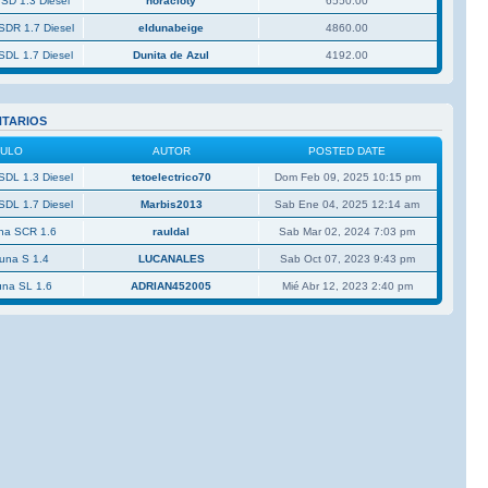
 SD 1.3 Diesel
horacioty
6550.00
SDR 1.7 Diesel
eldunabeige
4860.00
SDL 1.7 Diesel
Dunita de Azul
4192.00
NTARIOS
CULO
AUTOR
POSTED DATE
SDL 1.3 Diesel
tetoelectrico70
Dom Feb 09, 2025 10:15 pm
SDL 1.7 Diesel
Marbis2013
Sab Ene 04, 2025 12:14 am
una SCR 1.6
rauldal
Sab Mar 02, 2024 7:03 pm
Duna S 1.4
LUCANALES
Sab Oct 07, 2023 9:43 pm
una SL 1.6
ADRIAN452005
Mié Abr 12, 2023 2:40 pm