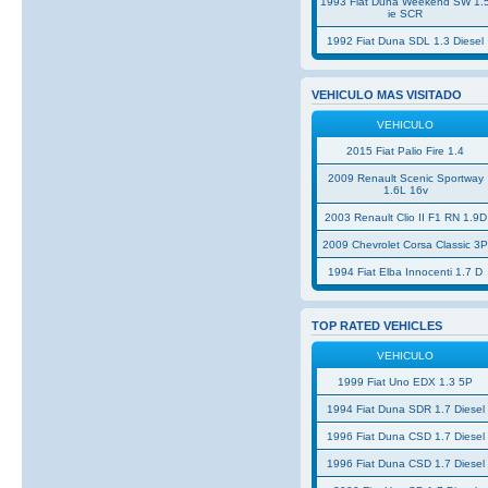
1993 Fiat Duna Weekend SW 1.
ie SCR
1992 Fiat Duna SDL 1.3 Diesel
VEHICULO MAS VISITADO
VEHICULO
2015 Fiat Palio Fire 1.4
2009 Renault Scenic Sportway
1.6L 16v
2003 Renault Clio II F1 RN 1.9D
2009 Chevrolet Corsa Classic 3
1994 Fiat Elba Innocenti 1.7 D
TOP RATED VEHICLES
VEHICULO
1999 Fiat Uno EDX 1.3 5P
1994 Fiat Duna SDR 1.7 Diesel
1996 Fiat Duna CSD 1.7 Diesel
1996 Fiat Duna CSD 1.7 Diesel