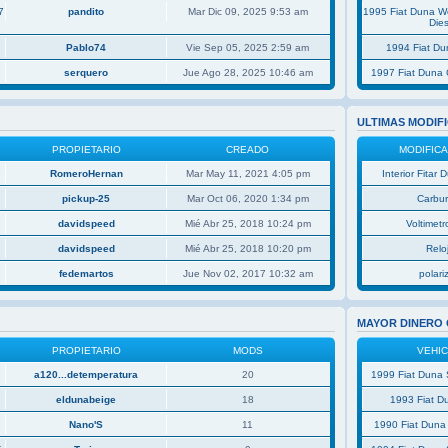
7
pandito
Mar Dic 09, 2025 9:53 am
1995 Fiat Duna 
Dies
Pablo74
Vie Sep 05, 2025 2:59 am
1994 Fiat D
serquero
Jue Ago 28, 2025 10:46 am
1997 Fiat Duna 
ULTIMAS MODIF
PROPIETARIO
CREADO
MODIFIC
RomeroHernan
Mar May 11, 2021 4:05 pm
Interior Fitar
pickup-25
Mar Oct 06, 2020 1:34 pm
Carbu
davidspeed
Mié Abr 25, 2018 10:24 pm
Voltimetro
davidspeed
Mié Abr 25, 2018 10:20 pm
Relo
fedemartos
Jue Nov 02, 2017 10:32 am
polar
MAYOR DINERO
PROPIETARIO
MODS
VEHI
a120...detemperatura
20
1999 Fiat Duna 
eldunabeige
18
1993 Fiat D
Nano'S
11
1990 Fiat Duna