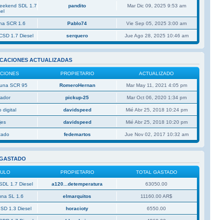
Weekend SDL 1.7
pandito
Mar Dic 09, 2025 9:53 am
el
una SCR 1.6
Pablo74
Vie Sep 05, 2025 3:00 am
CSD 1.7 Diesel
serquero
Jue Ago 28, 2025 10:46 am
ICACIONES ACTUALIZADAS
ACIONES
PROPIETARIO
ACTUALIZADO
 Duna SCR 95
RomeroHernan
Mar May 11, 2021 4:05 pm
rador
pickup-25
Mar Oct 06, 2020 1:34 pm
 digital
davidspeed
Mié Abr 25, 2018 10:24 pm
jes
davidspeed
Mié Abr 25, 2018 10:20 pm
izado
fedemartos
Jue Nov 02, 2017 10:32 am
 GASTADO
CULO
PROPIETARIO
TOTAL GASTADO
SDL 1.7 Diesel
a120...detemperatura
63050.00
una SL 1.6
elmarquitos
11160.00 AR$
 SD 1.3 Diesel
horacioty
6550.00