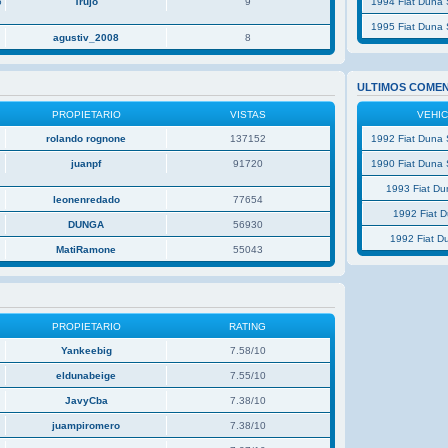
5
Trujo
9
1994 Fiat Duna 
1995 Fiat Duna 
agustiv_2008
8
ULTIMOS COME
PROPIETARIO
VISTAS
VEHI
rolando rognone
137152
1992 Fiat Duna 
juanpf
91720
1990 Fiat Duna 
1993 Fiat D
leonenredado
77654
1992 Fiat 
P
DUNGA
56930
1992 Fiat D
MatiRamone
55043
PROPIETARIO
RATING
Yankeebig
7.58/10
eldunabeige
7.55/10
JavyCba
7.38/10
juampiromero
7.38/10