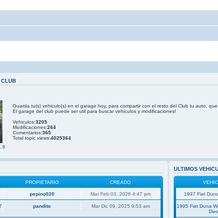
 CLUB
Guarda tu(s) vehiculo(s) en el garage hoy, para compartir con el resto del Club tu auto, que
El garage del club puede ser util para buscar vehiculos y modificaciones!
Vehiculos:
3205
Modificaciones:
264
Comentarios:
365
Total topic views:
4025364
1.6
ULTIMOS VEHIC
PROPIETARIO
CREADO
VEHI
pepino020
Mar Feb 03, 2026 4:47 pm
1997 Fiat Duna
7
pandito
Mar Dic 09, 2025 9:53 am
1995 Fiat Duna 
Dies