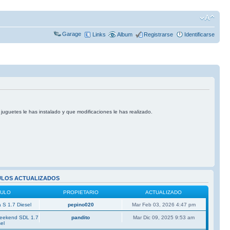
Garage
Links
Album
Registrarse
Identificarse
 juguetes le has instalado y que modificaciones le has realizado.
ULOS ACTUALIZADOS
CULO
PROPIETARIO
ACTUALIZADO
 S 1.7 Diesel
pepino020
Mar Feb 03, 2026 4:47 pm
Weekend SDL 1.7
pandito
Mar Dic 09, 2025 9:53 am
el