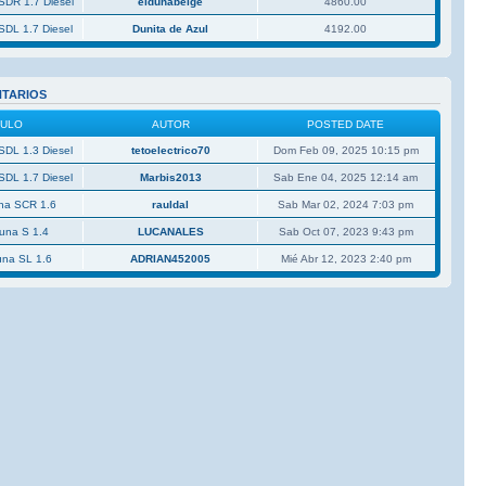
SDR 1.7 Diesel
eldunabeige
4860.00
SDL 1.7 Diesel
Dunita de Azul
4192.00
NTARIOS
CULO
AUTOR
POSTED DATE
SDL 1.3 Diesel
tetoelectrico70
Dom Feb 09, 2025 10:15 pm
SDL 1.7 Diesel
Marbis2013
Sab Ene 04, 2025 12:14 am
una SCR 1.6
rauldal
Sab Mar 02, 2024 7:03 pm
Duna S 1.4
LUCANALES
Sab Oct 07, 2023 9:43 pm
una SL 1.6
ADRIAN452005
Mié Abr 12, 2023 2:40 pm