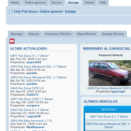
Home
Índice general
Buscar
Garage
Album
FAQ
Club Fiat Duna
»
Índice general
‹
Garage
Navegar
Buscar
Insurance Review
Shop Review
Garage Review
ULTIMO ACTUALIZADO
BIENVENIDO AL GARAGE DEL
Featured Vehicle
1997 Fiat Duna S 1.7 Diesel
Mar Feb 03, 2026 4:47 pm
Propietario:
pepino020
1995 Fiat Duna Weekend SDL 1.7 Diesel
Mar Dic 09, 2025 9:53 am
Propietario:
pandito
1995 Fiat Duna Weekend SDL 1.7 Diesel
Mar Dic 09, 2025 9:53 am
Propietario:
pandito
1994 Fiat Duna SCR 1.6
1993 Fiat Duna Weekend SCR 
Vie Sep 05, 2025 3:00 am
Propietario:
Ignaciopv
Propietario:
Pablo74
1997 Fiat Duna CSD 1.7 Diesel
ULTIMOS VEHICULOS
Jue Ago 28, 2025 10:46 am
Propietario:
serquero
VEHICULO
2000 Fiat Duna S 1.7 Diesel
Sab Ago 16, 2025 10:09 pm
Propietario:
LagustinP
1997 Fiat Duna S 1.7 Diesel
1994 Fiat Elba Innocenti 1.7 D
Sab Feb 22, 2025 4:47 pm
1995 Fiat Duna Weekend SDL 1.
Propietario:
MatiRamone
Diesel