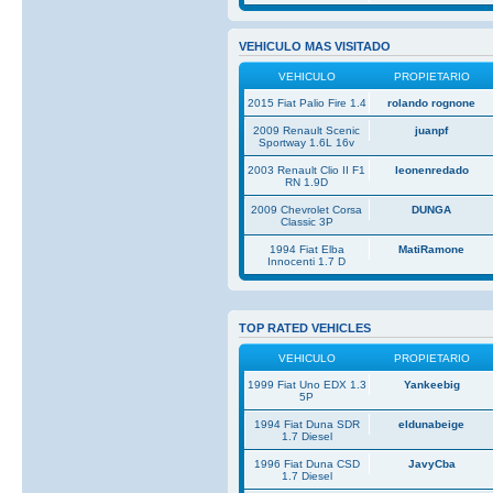
VEHICULO MAS VISITADO
VEHICULO
PROPIETARIO
2015 Fiat Palio Fire 1.4
rolando rognone
2009 Renault Scenic
juanpf
Sportway 1.6L 16v
2003 Renault Clio II F1
leonenredado
RN 1.9D
2009 Chevrolet Corsa
DUNGA
Classic 3P
1994 Fiat Elba
MatiRamone
Innocenti 1.7 D
TOP RATED VEHICLES
VEHICULO
PROPIETARIO
1999 Fiat Uno EDX 1.3
Yankeebig
5P
1994 Fiat Duna SDR
eldunabeige
1.7 Diesel
1996 Fiat Duna CSD
JavyCba
1.7 Diesel