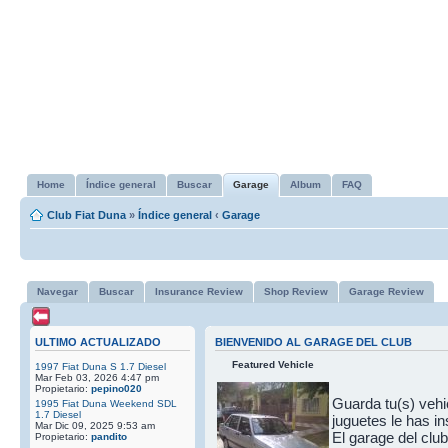
Home
Índice general
Buscar
Garage
Album
FAQ
Club Fiat Duna
»
Índice general
‹
Garage
Navegar
Buscar
Insurance Review
Shop Review
Garage Review
ULTIMO ACTUALIZADO
BIENVENIDO AL GARAGE DEL CLUB
Featured Vehicle
1997 Fiat Duna S 1.7 Diesel
Mar Feb 03, 2026 4:47 pm
Propietario:
pepino020
Guarda tu(s) vehic
1995 Fiat Duna Weekend SDL
1.7 Diesel
juguetes le has in
Mar Dic 09, 2025 9:53 am
El garage del clu
Propietario:
pandito