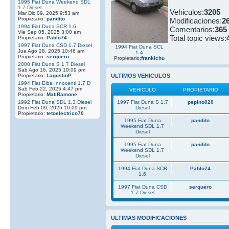
1995 Fiat Duna Weekend SDL
1.7 Diesel
Vehiculos:
3205
Mar Dic 09, 2025 9:53 am
Propietario:
pandito
Modificaciones:
2
1994 Fiat Duna SCR 1.6
Comentarios:
365
Vie Sep 05, 2025 3:00 am
Total topic views:
Propietario:
Pablo74
1997 Fiat Duna CSD 1.7 Diesel
1994 Fiat Duna SCL
Jue Ago 28, 2025 10:46 am
1.4
Propietario:
serquero
Propietario:
frankichu
2000 Fiat Duna S 1.7 Diesel
Sab Ago 16, 2025 10:09 pm
Propietario:
LagustinP
ULTIMOS VEHICULOS
1994 Fiat Elba Innocenti 1.7 D
Sab Feb 22, 2025 4:47 pm
VEHICULO
PROPIETARIO
Propietario:
MatiRamone
1992 Fiat Duna SDL 1.3 Diesel
1997 Fiat Duna S 1.7
pepino020
Dom Feb 09, 2025 10:09 pm
Diesel
Propietario:
tetoelectrico70
1995 Fiat Duna
pandito
Weekend SDL 1.7
Diesel
1995 Fiat Duna
pandito
Weekend SDL 1.7
Diesel
1994 Fiat Duna SCR
Pablo74
1.6
1997 Fiat Duna CSD
serquero
1.7 Diesel
ULTIMAS MODIFICACIONES