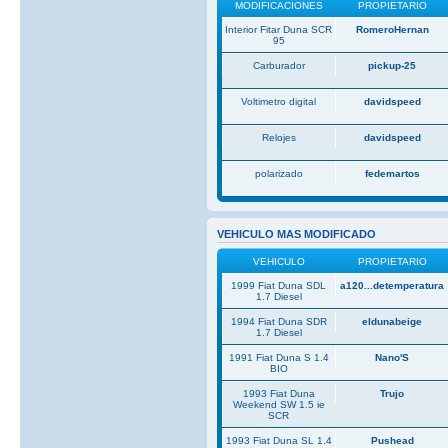
MODIFICACIONES
PROPIETARIO
Interior Fitar Duna SCR
RomeroHernan
95
Carburador
pickup-25
Voltimetro digital
davidspeed
Relojes
davidspeed
polarizado
fedemartos
VEHICULO MAS MODIFICADO
VEHICULO
PROPIETARIO
1999 Fiat Duna SDL
a120...detemperatura
1.7 Diesel
1994 Fiat Duna SDR
eldunabeige
1.7 Diesel
1991 Fiat Duna S 1.4
Nano'S
BIO
1993 Fiat Duna
Trujo
Weekend SW 1.5 ie
SCR
1993 Fiat Duna SL 1.4
Pushead