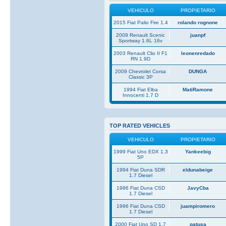
VEHICULO
PROPIETARIO
2015 Fiat Palio Fire 1.4
rolando rognone
2009 Renault Scenic
juanpf
Sportway 1.6L 16v
2003 Renault Clio II F1
leonenredado
RN 1.9D
2009 Chevrolet Corsa
DUNGA
Classic 3P
1994 Fiat Elba
MatiRamone
Innocenti 1.7 D
TOP RATED VEHICLES
VEHICULO
PROPIETARIO
1999 Fiat Uno EDX 1.3
Yankeebig
5P
1994 Fiat Duna SDR
eldunabeige
1.7 Diesel
1996 Fiat Duna CSD
JavyCba
1.7 Diesel
1996 Fiat Duna CSD
juampiromero
1.7 Diesel
2000 Fiat Uno SD 1.7
patusa