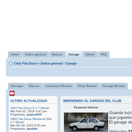
Home
Índice general
Buscar
Garage
Album
FAQ
Club Fiat Duna
»
Índice general
‹
Garage
Navegar
Buscar
Insurance Review
Shop Review
Garage Review
ULTIMO ACTUALIZADO
BIENVENIDO AL GARAGE DEL CLUB
Featured Vehicle
1997 Fiat Duna S 1.7 Diesel
Mar Feb 03, 2026 4:47 pm
Guarda tu(s)
Propietario:
pepino020
que juguetes
1995 Fiat Duna Weekend SDL
El garage de
1.7 Diesel
Mar Dic 09, 2025 9:53 am
Propietario:
pandito
Vehiculos:
3