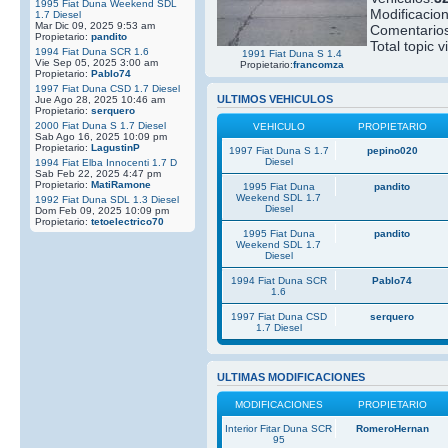
1995 Fiat Duna Weekend SDL
Modificacio
1.7 Diesel
Mar Dic 09, 2025 9:53 am
Comentarios
Propietario:
pandito
Total topic v
1994 Fiat Duna SCR 1.6
1991 Fiat Duna S 1.4
Vie Sep 05, 2025 3:00 am
Propietario:
francomza
Propietario:
Pablo74
1997 Fiat Duna CSD 1.7 Diesel
ULTIMOS VEHICULOS
Jue Ago 28, 2025 10:46 am
Propietario:
serquero
2000 Fiat Duna S 1.7 Diesel
VEHICULO
PROPIETARIO
Sab Ago 16, 2025 10:09 pm
Propietario:
LagustinP
1997 Fiat Duna S 1.7
pepino020
Diesel
1994 Fiat Elba Innocenti 1.7 D
Sab Feb 22, 2025 4:47 pm
Propietario:
MatiRamone
1995 Fiat Duna
pandito
Weekend SDL 1.7
1992 Fiat Duna SDL 1.3 Diesel
Diesel
Dom Feb 09, 2025 10:09 pm
Propietario:
tetoelectrico70
1995 Fiat Duna
pandito
Weekend SDL 1.7
Diesel
1994 Fiat Duna SCR
Pablo74
1.6
1997 Fiat Duna CSD
serquero
1.7 Diesel
ULTIMAS MODIFICACIONES
MODIFICACIONES
PROPIETARIO
Interior Fitar Duna SCR
RomeroHernan
95