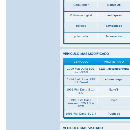
Carburador
pickup-25
Voltimetro digital
davidspeed
Relojes
davidspeed
polarizado
fedemartos
VEHICULO MAS MODIFICADO
VEHICULO
PROPIETARIO
1999 Fiat Duna SDL
a120...detemperatura
1.7 Diesel
1994 Fiat Duna SDR
eldunabeige
1.7 Diesel
1991 Fiat Duna S 1.4
Nano'S
BIO
1993 Fiat Duna
Trujo
Weekend SW 1.5 ie
SCR
1993 Fiat Duna SL 1.4
Pushead
VEHICULO MAS VISITADO