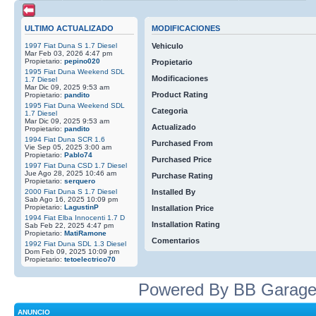
ULTIMO ACTUALIZADO
MODIFICACIONES
1997 Fiat Duna S 1.7 Diesel
Vehiculo
Mar Feb 03, 2026 4:47 pm
Propietario:
pepino020
Propietario
1995 Fiat Duna Weekend SDL
Modificaciones
1.7 Diesel
Mar Dic 09, 2025 9:53 am
Product Rating
Propietario:
pandito
1995 Fiat Duna Weekend SDL
Categoria
1.7 Diesel
Mar Dic 09, 2025 9:53 am
Actualizado
Propietario:
pandito
1994 Fiat Duna SCR 1.6
Purchased From
Vie Sep 05, 2025 3:00 am
Propietario:
Pablo74
Purchased Price
1997 Fiat Duna CSD 1.7 Diesel
Jue Ago 28, 2025 10:46 am
Purchase Rating
Propietario:
serquero
2000 Fiat Duna S 1.7 Diesel
Installed By
Sab Ago 16, 2025 10:09 pm
Propietario:
LagustinP
Installation Price
1994 Fiat Elba Innocenti 1.7 D
Installation Rating
Sab Feb 22, 2025 4:47 pm
Propietario:
MatiRamone
Comentarios
1992 Fiat Duna SDL 1.3 Diesel
Dom Feb 09, 2025 10:09 pm
Propietario:
tetoelectrico70
Powered By BB Garage
ANUNCIO