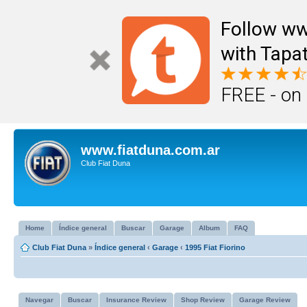
Follow ww
with Tapat
FREE - on
www.fiatduna.com.ar
Club Fiat Duna
Home
Índice general
Buscar
Garage
Album
FAQ
Club Fiat Duna
»
Índice general
‹
Garage
‹
1995 Fiat Fiorino
Navegar
Buscar
Insurance Review
Shop Review
Garage Review