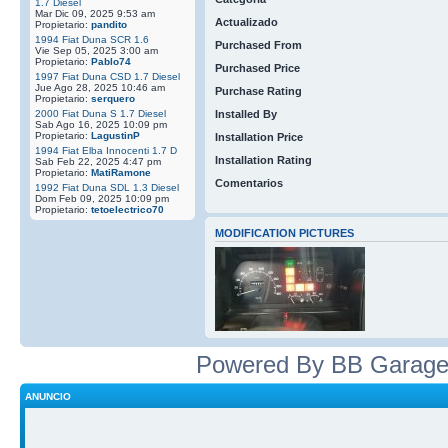
1.7 Diesel
Mar Dic 09, 2025 9:53 am
Actualizado
Propietario:
pandito
1994 Fiat Duna SCR 1.6
Purchased From
Vie Sep 05, 2025 3:00 am
Propietario:
Pablo74
Purchased Price
1997 Fiat Duna CSD 1.7 Diesel
Jue Ago 28, 2025 10:46 am
Purchase Rating
Propietario:
serquero
2000 Fiat Duna S 1.7 Diesel
Installed By
Sab Ago 16, 2025 10:09 pm
Propietario:
LagustinP
Installation Price
1994 Fiat Elba Innocenti 1.7 D
Installation Rating
Sab Feb 22, 2025 4:47 pm
Propietario:
MatiRamone
Comentarios
1992 Fiat Duna SDL 1.3 Diesel
Dom Feb 09, 2025 10:09 pm
Propietario:
tetoelectrico70
MODIFICATION PICTURES
Powered By BB Garage
ANUNCIO