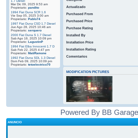
1.7 Diesel
Mar Dic 09, 2025 9:53 am
Actualizado
Propietario:
pandito
1994 Fiat Duna SCR 1.6
Purchased From
Vie Sep 05, 2025 3:00 am
Propietario:
Pablo74
Purchased Price
1997 Fiat Duna CSD 1.7 Diesel
Jue Ago 28, 2025 10:46 am
Purchase Rating
Propietario:
serquero
2000 Fiat Duna S 1.7 Diesel
Installed By
Sab Ago 16, 2025 10:09 pm
Propietario:
LagustinP
Installation Price
1994 Fiat Elba Innocenti 1.7 D
Installation Rating
Sab Feb 22, 2025 4:47 pm
Propietario:
MatiRamone
Comentarios
1992 Fiat Duna SDL 1.3 Diesel
Dom Feb 09, 2025 10:09 pm
Propietario:
tetoelectrico70
MODIFICATION PICTURES
Powered By BB Garage
ANUNCIO