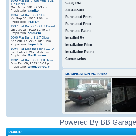
1995 Fiat Duna Weekend SDL
Categoria
1.7 Diesel
Mar Dic 09, 2025 9:53 am
Actualizado
Propietario:
pandito
1994 Fiat Duna SCR 1.6
Purchased From
Vie Sep 05, 2025 3:00 am
Propietario:
Pablo74
Purchased Price
1997 Fiat Duna CSD 1.7 Diesel
Jue Ago 28, 2025 10:46 am
Purchase Rating
Propietario:
serquero
2000 Fiat Duna S 1.7 Diesel
Installed By
Sab Ago 16, 2025 10:09 pm
Propietario:
LagustinP
Installation Price
1994 Fiat Elba Innocenti 1.7 D
Installation Rating
Sab Feb 22, 2025 4:47 pm
Propietario:
MatiRamone
Comentarios
1992 Fiat Duna SDL 1.3 Diesel
Dom Feb 09, 2025 10:09 pm
Propietario:
tetoelectrico70
MODIFICATION PICTURES
Powered By BB Garage
ANUNCIO