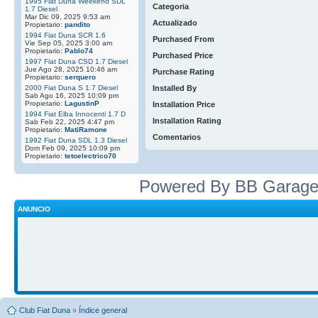
1995 Fiat Duna Weekend SDL
Categoria
1.7 Diesel
Mar Dic 09, 2025 9:53 am
Actualizado
Propietario:
pandito
1994 Fiat Duna SCR 1.6
Purchased From
Vie Sep 05, 2025 3:00 am
Propietario:
Pablo74
Purchased Price
1997 Fiat Duna CSD 1.7 Diesel
Jue Ago 28, 2025 10:46 am
Purchase Rating
Propietario:
serquero
2000 Fiat Duna S 1.7 Diesel
Installed By
Sab Ago 16, 2025 10:09 pm
Propietario:
LagustinP
Installation Price
1994 Fiat Elba Innocenti 1.7 D
Installation Rating
Sab Feb 22, 2025 4:47 pm
Propietario:
MatiRamone
Comentarios
1992 Fiat Duna SDL 1.3 Diesel
Dom Feb 09, 2025 10:09 pm
Propietario:
tetoelectrico70
Powered By BB Garage
ANUNCIO
Club Fiat Duna
»
Índice general