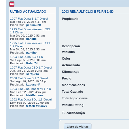
ULTIMO ACTUALIZADO
2003 RENAULT CLIO II F1 RN 1.9D
1997 Fiat Duna S 1.7 Diesel
Propietario
Mar Feb 03, 2026 4:47 pm
Propietario:
pepino020
1995 Fiat Duna Weekend SDL
1.7 Diesel
Mar Dic 09, 2025 9:53 am
Propietario:
pandito
1995 Fiat Duna Weekend SDL
Descripcion
1.7 Diesel
Mar Dic 09, 2025 9:53 am
Vehiculo
Propietario:
pandito
1994 Fiat Duna SCR 1.6
Color
Vie Sep 05, 2025 3:00 am
Propietario:
Pablo74
Actualizado
1997 Fiat Duna CSD 1.7 Diesel
Jue Ago 28, 2025 10:46 am
Kilometraje
Propietario:
serquero
2000 Fiat Duna S 1.7 Diesel
Precio
Sab Ago 16, 2025 10:09 pm
Propietario:
LagustinP
Modificaciones
1994 Fiat Elba Innocenti 1.7 D
Total Gastado
Sab Feb 22, 2025 4:47 pm
Propietario:
MatiRamone
Total topic views
1992 Fiat Duna SDL 1.3 Diesel
Dom Feb 09, 2025 10:09 pm
Vehicle Rating
Propietario:
tetoelectrico70
Tu calificaci�n
Libro de visitas