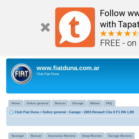
Follow ww
with Tapat
FREE - on
www.fiatduna.com.ar
Club Fiat Duna
Home
Índice general
Buscar
Garage
Album
FAQ
Club Fiat Duna
»
Índice general
‹
Garage
‹
2003 Renault Clio II F1 RN 1.9D
Navegar
Buscar
Insurance Review
Shop Review
Garage Review