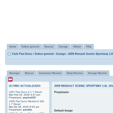
Home
Índice general
Buscar
Garage
Album
FAQ
Club Fiat Duna
»
Índice general
‹
Garage
‹
2009 Renault Scenic Sportway 1.6
Navegar
Buscar
Insurance Review
Shop Review
Garage Review
ULTIMO ACTUALIZADO
2009 RENAULT SCENIC SPORTWAY 1.6L 16
1997 Fiat Duna S 1.7 Diesel
Propietario
Mar Feb 03, 2026 4:47 pm
Propietario:
pepino020
1995 Fiat Duna Weekend SDL
1.7 Diesel
Mar Dic 09, 2025 9:53 am
Propietario:
pandito
Default Image