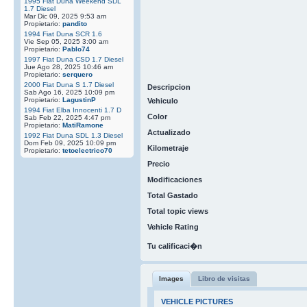
1995 Fiat Duna Weekend SDL
1.7 Diesel
Mar Dic 09, 2025 9:53 am
Propietario:
pandito
1994 Fiat Duna SCR 1.6
Vie Sep 05, 2025 3:00 am
Propietario:
Pablo74
1997 Fiat Duna CSD 1.7 Diesel
Jue Ago 28, 2025 10:46 am
Propietario:
serquero
2000 Fiat Duna S 1.7 Diesel
Descripcion
Sab Ago 16, 2025 10:09 pm
Propietario:
LagustinP
Vehiculo
1994 Fiat Elba Innocenti 1.7 D
Color
Sab Feb 22, 2025 4:47 pm
Propietario:
MatiRamone
Actualizado
1992 Fiat Duna SDL 1.3 Diesel
Dom Feb 09, 2025 10:09 pm
Kilometraje
Propietario:
tetoelectrico70
Precio
Modificaciones
Total Gastado
Total topic views
Vehicle Rating
Tu calificaci�n
Images
Libro de visitas
VEHICLE PICTURES