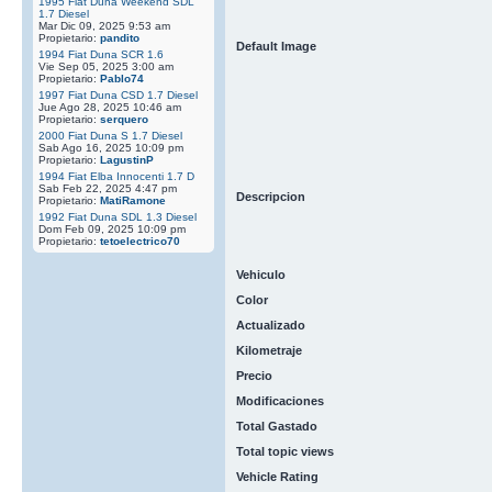
1995 Fiat Duna Weekend SDL
1.7 Diesel
Mar Dic 09, 2025 9:53 am
Propietario:
pandito
Default Image
1994 Fiat Duna SCR 1.6
Vie Sep 05, 2025 3:00 am
Propietario:
Pablo74
1997 Fiat Duna CSD 1.7 Diesel
Jue Ago 28, 2025 10:46 am
Propietario:
serquero
2000 Fiat Duna S 1.7 Diesel
Sab Ago 16, 2025 10:09 pm
Propietario:
LagustinP
1994 Fiat Elba Innocenti 1.7 D
Sab Feb 22, 2025 4:47 pm
Descripcion
Propietario:
MatiRamone
1992 Fiat Duna SDL 1.3 Diesel
Dom Feb 09, 2025 10:09 pm
Propietario:
tetoelectrico70
Vehiculo
Color
Actualizado
Kilometraje
Precio
Modificaciones
Total Gastado
Total topic views
Vehicle Rating