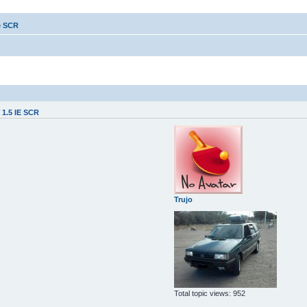
e SCR
1.5 IE SCR
Trujo
Total topic views: 952