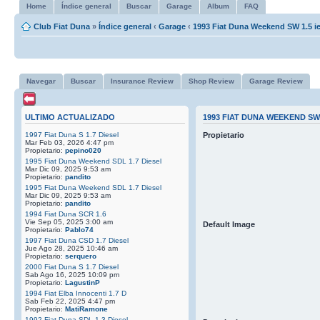
Home
Índice general
Buscar
Garage
Album
FAQ
Club Fiat Duna
»
Índice general
‹
Garage
‹
1993 Fiat Duna Weekend SW 1.5 i
Navegar
Buscar
Insurance Review
Shop Review
Garage Review
ULTIMO ACTUALIZADO
1993 FIAT DUNA WEEKEND SW 
1997 Fiat Duna S 1.7 Diesel
Propietario
Mar Feb 03, 2026 4:47 pm
Propietario:
pepino020
1995 Fiat Duna Weekend SDL 1.7 Diesel
Mar Dic 09, 2025 9:53 am
Propietario:
pandito
1995 Fiat Duna Weekend SDL 1.7 Diesel
Mar Dic 09, 2025 9:53 am
Propietario:
pandito
1994 Fiat Duna SCR 1.6
Vie Sep 05, 2025 3:00 am
Default Image
Propietario:
Pablo74
1997 Fiat Duna CSD 1.7 Diesel
Jue Ago 28, 2025 10:46 am
Propietario:
serquero
2000 Fiat Duna S 1.7 Diesel
Sab Ago 16, 2025 10:09 pm
Propietario:
LagustinP
1994 Fiat Elba Innocenti 1.7 D
Sab Feb 22, 2025 4:47 pm
Propietario:
MatiRamone
1992 Fiat Duna SDL 1.3 Diesel