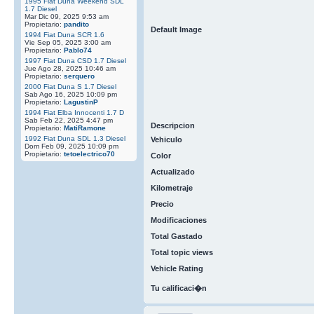
1995 Fiat Duna Weekend SDL
1.7 Diesel
Mar Dic 09, 2025 9:53 am
Propietario:
pandito
Default Image
1994 Fiat Duna SCR 1.6
Vie Sep 05, 2025 3:00 am
Propietario:
Pablo74
1997 Fiat Duna CSD 1.7 Diesel
Jue Ago 28, 2025 10:46 am
Propietario:
serquero
2000 Fiat Duna S 1.7 Diesel
Sab Ago 16, 2025 10:09 pm
Propietario:
LagustinP
1994 Fiat Elba Innocenti 1.7 D
Sab Feb 22, 2025 4:47 pm
Descripcion
Propietario:
MatiRamone
1992 Fiat Duna SDL 1.3 Diesel
Vehiculo
Dom Feb 09, 2025 10:09 pm
Propietario:
tetoelectrico70
Color
Actualizado
Kilometraje
Precio
Modificaciones
Total Gastado
Total topic views
Vehicle Rating
Tu calificaci�n