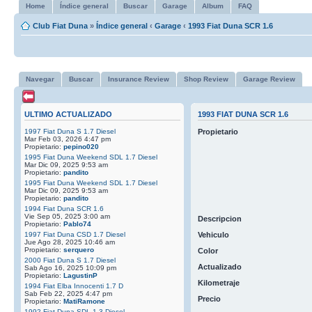
Home
Índice general
Buscar
Garage
Album
FAQ
Club Fiat Duna
»
Índice general
‹
Garage
‹
1993 Fiat Duna SCR 1.6
Navegar
Buscar
Insurance Review
Shop Review
Garage Review
ULTIMO ACTUALIZADO
1993 FIAT DUNA SCR 1.6
1997 Fiat Duna S 1.7 Diesel
Propietario
Mar Feb 03, 2026 4:47 pm
Propietario:
pepino020
1995 Fiat Duna Weekend SDL 1.7 Diesel
Mar Dic 09, 2025 9:53 am
Propietario:
pandito
1995 Fiat Duna Weekend SDL 1.7 Diesel
Mar Dic 09, 2025 9:53 am
Propietario:
pandito
1994 Fiat Duna SCR 1.6
Vie Sep 05, 2025 3:00 am
Descripcion
Propietario:
Pablo74
1997 Fiat Duna CSD 1.7 Diesel
Vehiculo
Jue Ago 28, 2025 10:46 am
Propietario:
serquero
Color
2000 Fiat Duna S 1.7 Diesel
Actualizado
Sab Ago 16, 2025 10:09 pm
Propietario:
LagustinP
Kilometraje
1994 Fiat Elba Innocenti 1.7 D
Sab Feb 22, 2025 4:47 pm
Precio
Propietario:
MatiRamone
1992 Fiat Duna SDL 1.3 Diesel