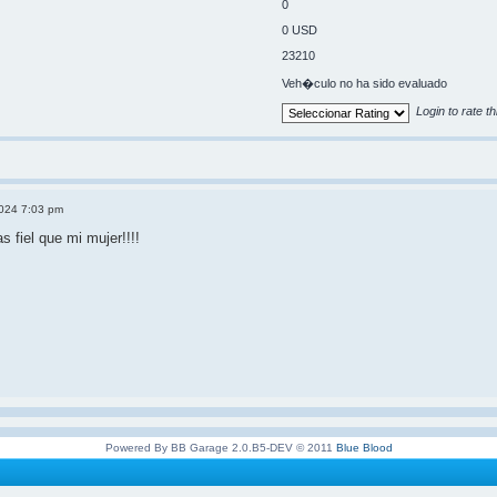
0
0 USD
23210
Veh�culo no ha sido evaluado
Login to rate th
2024 7:03 pm
 fiel que mi mujer!!!!
Powered By BB Garage 2.0.B5-DEV © 2011
Blue Blood