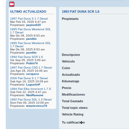
ULTIMO ACTUALIZADO
1993 FIAT DUNA SCR 1.6
1997 Fiat Duna S 1.7 Diesel
Propietario
Mar Feb 03, 2026 4:47 pm
Propietario:
pepino020
1995 Fiat Duna Weekend SDL
1.7 Diesel
Mar Dic 09, 2025 9:53 am
Propietario:
pandito
1995 Fiat Duna Weekend SDL
1.7 Diesel
Mar Dic 09, 2025 9:53 am
Propietario:
pandito
Descripcion
1994 Fiat Duna SCR 1.6
Vie Sep 05, 2025 3:00 am
Vehiculo
Propietario:
Pablo74
1997 Fiat Duna CSD 1.7 Diesel
Color
Jue Ago 28, 2025 10:46 am
Propietario:
serquero
Actualizado
2000 Fiat Duna S 1.7 Diesel
Kilometraje
Sab Ago 16, 2025 10:09 pm
Propietario:
LagustinP
Precio
1994 Fiat Elba Innocenti 1.7 D
Sab Feb 22, 2025 4:47 pm
Modificaciones
Propietario:
MatiRamone
1992 Fiat Duna SDL 1.3 Diesel
Total Gastado
Dom Feb 09, 2025 10:09 pm
Propietario:
tetoelectrico70
Total topic views
Vehicle Rating
Tu calificaci�n