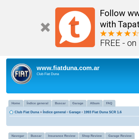
Follow ww
with Tapat
FREE - on
www.fiatduna.com.ar
Club Fiat Duna
Home
Índice general
Buscar
Garage
Album
FAQ
Club Fiat Duna
»
Índice general
‹
Garage
‹
1993 Fiat Duna SCR 1.6
Navegar
Buscar
Insurance Review
Shop Review
Garage Review