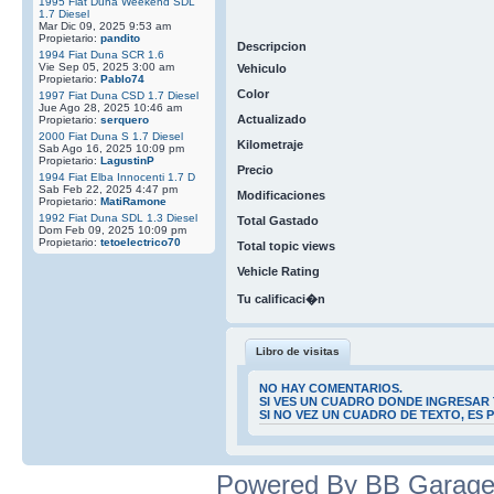
1995 Fiat Duna Weekend SDL
1.7 Diesel
Mar Dic 09, 2025 9:53 am
Propietario:
pandito
Descripcion
1994 Fiat Duna SCR 1.6
Vie Sep 05, 2025 3:00 am
Vehiculo
Propietario:
Pablo74
Color
1997 Fiat Duna CSD 1.7 Diesel
Jue Ago 28, 2025 10:46 am
Actualizado
Propietario:
serquero
2000 Fiat Duna S 1.7 Diesel
Kilometraje
Sab Ago 16, 2025 10:09 pm
Propietario:
LagustinP
Precio
1994 Fiat Elba Innocenti 1.7 D
Sab Feb 22, 2025 4:47 pm
Modificaciones
Propietario:
MatiRamone
1992 Fiat Duna SDL 1.3 Diesel
Total Gastado
Dom Feb 09, 2025 10:09 pm
Propietario:
tetoelectrico70
Total topic views
Vehicle Rating
Tu calificaci�n
Libro de visitas
NO HAY COMENTARIOS.
SI VES UN CUADRO DONDE INGRESAR 
SI NO VEZ UN CUADRO DE TEXTO, ES
Powered By BB Garage