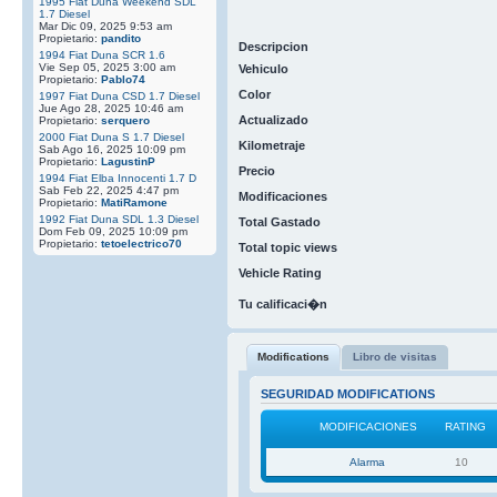
1995 Fiat Duna Weekend SDL
1.7 Diesel
Mar Dic 09, 2025 9:53 am
Propietario:
pandito
Descripcion
1994 Fiat Duna SCR 1.6
Vie Sep 05, 2025 3:00 am
Vehiculo
Propietario:
Pablo74
Color
1997 Fiat Duna CSD 1.7 Diesel
Jue Ago 28, 2025 10:46 am
Actualizado
Propietario:
serquero
2000 Fiat Duna S 1.7 Diesel
Kilometraje
Sab Ago 16, 2025 10:09 pm
Propietario:
LagustinP
Precio
1994 Fiat Elba Innocenti 1.7 D
Sab Feb 22, 2025 4:47 pm
Modificaciones
Propietario:
MatiRamone
1992 Fiat Duna SDL 1.3 Diesel
Total Gastado
Dom Feb 09, 2025 10:09 pm
Propietario:
tetoelectrico70
Total topic views
Vehicle Rating
Tu calificaci�n
Modifications
Libro de visitas
SEGURIDAD MODIFICATIONS
MODIFICACIONES
RATING
Alarma
10