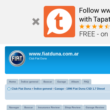
Follow ww
with Tapat
FREE - on
www.fiatduna.com.ar
Club Fiat Duna
Home
Índice general
Buscar
Garage
Album
FAQ
Club Fiat Duna
»
Índice general
‹
Garage
‹
1996 Fiat Duna CSD 1.7 Diesel
Navegar
Buscar
Insurance Review
Shop Review
Garage Review