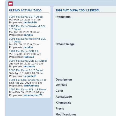
ULTIMO ACTUALIZADO
1996 FIAT DUNA CSD 1.7 DIESEL
1997 Fiat Duna S 1.7 Diesel
Propietario
Mar Feb 03, 2026 4:47 pm
Propietario:
pepino020
1995 Fiat Duna Weekend SDL
1.7 Diesel
Mar Dic 09, 2025 9:53 am
Propietario:
pandito
1995 Fiat Duna Weekend SDL
1.7 Diesel
Default Image
Mar Dic 09, 2025 9:53 am
Propietario:
pandito
1994 Fiat Duna SCR 1.6
Vie Sep 05, 2025 3:00 am
Propietario:
Pablo74
1997 Fiat Duna CSD 1.7 Diesel
Jue Ago 28, 2025 10:46 am
Propietario:
serquero
2000 Fiat Duna S 1.7 Diesel
Sab Ago 16, 2025 10:09 pm
Propietario:
LagustinP
Descripcion
1994 Fiat Elba Innocenti 1.7 D
Sab Feb 22, 2025 4:47 pm
Vehiculo
Propietario:
MatiRamone
1992 Fiat Duna SDL 1.3 Diesel
Color
Dom Feb 09, 2025 10:09 pm
Propietario:
tetoelectrico70
Actualizado
Kilometraje
Precio
Modificaciones