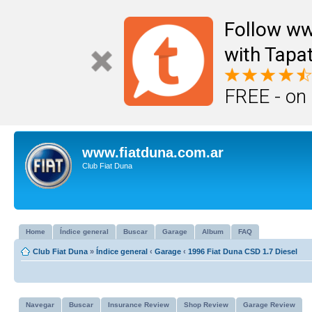
Follow ww
with Tapat
FREE - on
www.fiatduna.com.ar
Club Fiat Duna
Home
Índice general
Buscar
Garage
Album
FAQ
Club Fiat Duna
»
Índice general
‹
Garage
‹
1996 Fiat Duna CSD 1.7 Diesel
Navegar
Buscar
Insurance Review
Shop Review
Garage Review