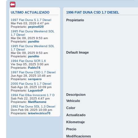
ULTIMO ACTUALIZADO
1996 FIAT DUNA CSD 1.7 DIESEL
1997 Fiat Duna S 1.7 Diesel
Propietario
Mar Feb 03, 2026 4:47 pm
Propietario:
pepino020
1995 Fiat Duna Weekend SDL
1.7 Diesel
Mar Dic 09, 2025 9:53 am
Propietario:
pandito
1995 Fiat Duna Weekend SDL
1.7 Diesel
Default Image
Mar Dic 09, 2025 9:53 am
Propietario:
pandito
1994 Fiat Duna SCR 1.6
Vie Sep 05, 2025 3:00 am
Propietario:
Pablo74
1997 Fiat Duna CSD 1.7 Diesel
Jue Ago 28, 2025 10:46 am
Propietario:
serquero
2000 Fiat Duna S 1.7 Diesel
Sab Ago 16, 2025 10:09 pm
Propietario:
LagustinP
Descripcion
1994 Fiat Elba Innocenti 1.7 D
Sab Feb 22, 2025 4:47 pm
Vehiculo
Propietario:
MatiRamone
1992 Fiat Duna SDL 1.3 Diesel
Color
Dom Feb 09, 2025 10:09 pm
Propietario:
tetoelectrico70
Actualizado
Kilometraje
Precio
Modificaciones